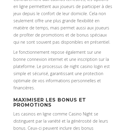
en ligne permettent aux joueurs de participer à des
jeux depuis le confort de leur domicile. Cela non
seulement offre une plus grande flexibilité en
matière de temps, mais permet aussi aux joueurs
de profiter de promotions et de bonus spéciaux
qui ne sont souvent pas disponibles en présentiel.
Le fonctionnement repose également sur une
bonne connexion internet et une inscription sur la
plateforme. Le processus de night casino login est
simple et sécurisé, garantissant une protection
optimale de vos informations personnelles et
financières.
MAXIMISER LES BONUS ET
PROMOTIONS
Les casinos en ligne comme Casino Night se
distinguent par la variété et la générosité de leurs
bonus. Ceux-ci peuvent inclure des bonus