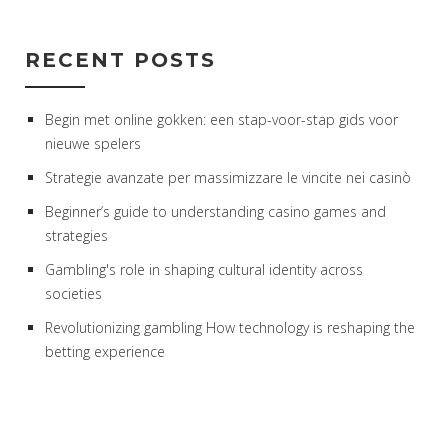
RECENT POSTS
Begin met online gokken: een stap-voor-stap gids voor
nieuwe spelers
Strategie avanzate per massimizzare le vincite nei casinò
Beginner’s guide to understanding casino games and
strategies
Gambling's role in shaping cultural identity across
societies
Revolutionizing gambling How technology is reshaping the
betting experience