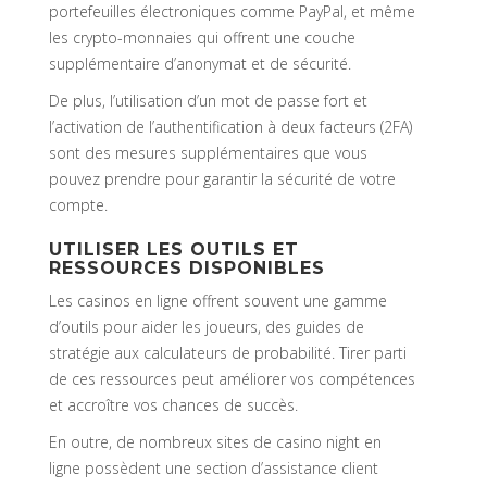
portefeuilles électroniques comme PayPal, et même
les crypto-monnaies qui offrent une couche
supplémentaire d’anonymat et de sécurité.
De plus, l’utilisation d’un mot de passe fort et
l’activation de l’authentification à deux facteurs (2FA)
sont des mesures supplémentaires que vous
pouvez prendre pour garantir la sécurité de votre
compte.
UTILISER LES OUTILS ET
RESSOURCES DISPONIBLES
Les casinos en ligne offrent souvent une gamme
d’outils pour aider les joueurs, des guides de
stratégie aux calculateurs de probabilité. Tirer parti
de ces ressources peut améliorer vos compétences
et accroître vos chances de succès.
En outre, de nombreux sites de casino night en
ligne possèdent une section d’assistance client