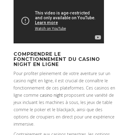
COMPRENDRE LE
FONCTIONNEMENT DU CASINO
NIGHT EN LIGNE
Pour profiter pleinement de votre aventure sur un
casino night en ligne, il est crucial de connaître le
fonctionnement de ces plateformes. Ces casinos en
ligne comme
casino night
proposent une variété de
jeux incluant les machines à sous, les jeux de table
comme le poker et le blackjack, ainsi que des
options de croupiers en direct pour une expérience
immersive.
Contrairement aux casinos terrestres, les options