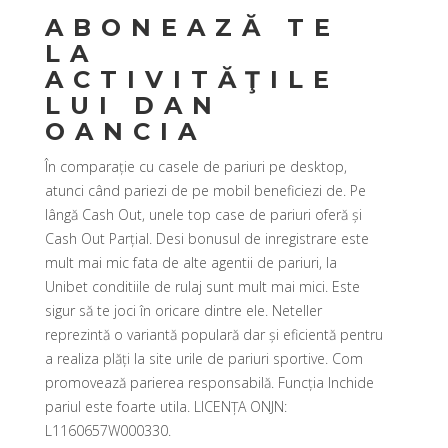
ABONEAZĂ TE
LA
ACTIVITĂŢILE
LUI DAN
OANCIA
În comparație cu casele de pariuri pe desktop,
atunci când pariezi de pe mobil beneficiezi de. Pe
lângă Cash Out, unele top case de pariuri oferă și
Cash Out Parțial. Desi bonusul de inregistrare este
mult mai mic fata de alte agentii de pariuri, la
Unibet conditiile de rulaj sunt mult mai mici. Este
sigur să te joci în oricare dintre ele. Neteller
reprezintă o variantă populară dar și eficientă pentru
a realiza plăți la site urile de pariuri sportive. Com
promovează parierea responsabilă. Funcția Inchide
pariul este foarte utila. LICENȚA ONJN:
L1160657W000330.