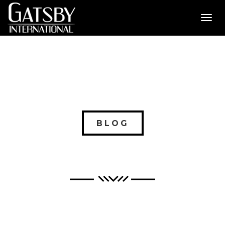
Toggl
navig
BLOG