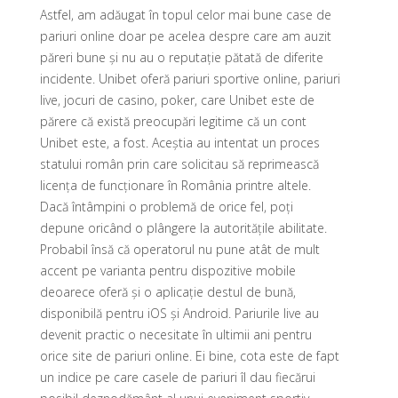
Astfel, am adăugat în topul celor mai bune case de
pariuri online doar pe acelea despre care am auzit
păreri bune și nu au o reputație pătată de diferite
incidente. Unibet oferă pariuri sportive online, pariuri
live, jocuri de casino, poker, care Unibet este de
părere că există preocupări legitime că un cont
Unibet este, a fost​. Aceștia au intentat un proces
statului român prin care solicitau să reprimească
licența de funcționare în România printre altele.
Dacă întâmpini o problemă de orice fel, poți
depune oricând o plângere la autoritățile abilitate.
Probabil însă că operatorul nu pune atât de mult
accent pe varianta pentru dispozitive mobile
deoarece oferă și o aplicație destul de bună,
disponibilă pentru iOS și Android. Pariurile live au
devenit practic o necesitate în ultimii ani pentru
orice site de pariuri online. Ei bine, cota este de fapt
un indice pe care casele de pariuri îl dau fiecărui