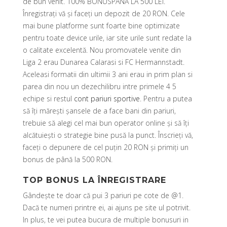
de bun venit. 100% BONUSPÂNĂ LA 500 LEI.
Înregistrați vă și faceți un depozit de 20 RON. Cele
mai bune platforme sunt foarte bine optimizate
pentru toate device urile, iar site urile sunt redate la
o calitate excelentă. Nou promovatele venite din
Liga 2 erau Dunarea Calarasi si FC Hermannstadt.
Aceleasi formatii din ultimii 3 ani erau in prim plan si
parea din nou un dezechilibru intre primele 4 5
echipe si restul
cont pariuri sportive
. Pentru a putea
să îți mărești șansele de a face bani din pariuri,
trebuie să alegi cel mai bun operator online și să îți
alcătuiești o strategie bine pusă la punct. Înscrieți vă,
faceți o depunere de cel puțin 20 RON și primiți un
bonus de până la 500 RON.
TOP BONUS LA ÎNREGISTRARE
Gândește te doar că pui 3 pariuri pe cote de @1.
Dacă te numeri printre ei, ai ajuns pe site ul potrivit.
In plus, te vei putea bucura de multiple bonusuri in