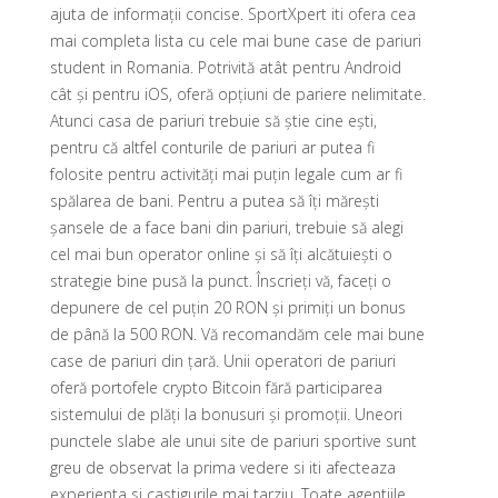
ajuta de informații concise. SportXpert iti ofera cea
mai completa lista cu cele mai bune case de pariuri
student in Romania. Potrivită atât pentru Android
cât și pentru iOS, oferă opțiuni de pariere nelimitate.
Atunci casa de pariuri trebuie să știe cine ești,
pentru că altfel conturile de pariuri ar putea fi
folosite pentru activități mai puțin legale cum ar fi
spălarea de bani. Pentru a putea să îți mărești
șansele de a face bani din pariuri, trebuie să alegi
cel mai bun operator online și să îți alcătuiești o
strategie bine pusă la punct. Înscrieți vă, faceți o
depunere de cel puțin 20 RON și primiți un bonus
de până la 500 RON. Vă recomandăm cele mai bune
case de pariuri din țară. Unii operatori de pariuri
oferă portofele crypto Bitcoin fără participarea
sistemului de plăți la bonusuri și promoții. Uneori
punctele slabe ale unui site de pariuri sportive sunt
greu de observat la prima vedere si iti afecteaza
experienta si castigurile mai tarziu. Toate agentiile