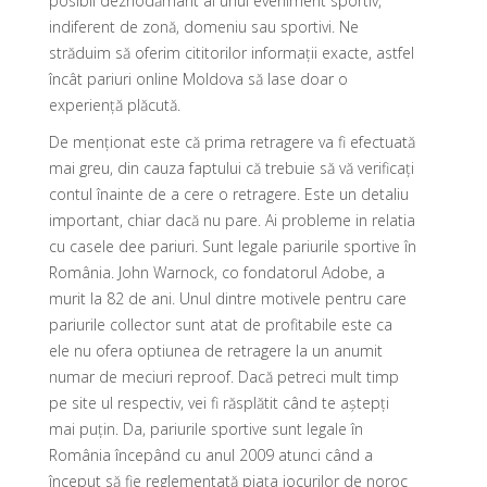
posibil deznodământ al unui eveniment sportiv,
indiferent de zonă, domeniu sau sportivi. Ne
străduim să oferim cititorilor informații exacte, astfel
încât pariuri online Moldova să lase doar o
experiență plăcută.
De menționat este că prima retragere va fi efectuată
mai greu, din cauza faptului că trebuie să vă verificați
contul înainte de a cere o retragere. Este un detaliu
important, chiar dacă nu pare. Ai probleme in relatia
cu casele dee pariuri. Sunt legale pariurile sportive în
România. John Warnock, co fondatorul Adobe, a
murit la 82 de ani. Unul dintre motivele pentru care
pariurile collector sunt atat de profitabile este ca
ele nu ofera optiunea de retragere la un anumit
numar de meciuri reproof. Dacă petreci mult timp
pe site ul respectiv, vei fi răsplătit când te aștepți
mai puțin. Da, pariurile sportive sunt legale în
România începând cu anul 2009 atunci când a
început să fie reglementată piața jocurilor de noroc