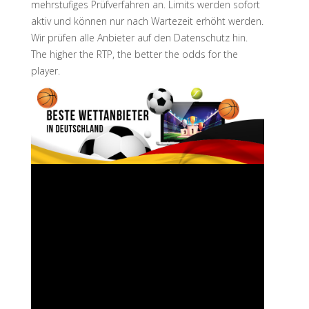
mehrstufiges Prüfverfahren an. Limits werden sofort
aktiv und können nur nach Wartezeit erhöht werden.
Wir prüfen alle Anbieter auf den Datenschutz hin.
The higher the RTP, the better the odds for the
player.