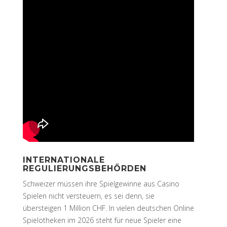
INTERNATIONALE
REGULIERUNGSBEHÖRDEN
Schweizer müssen ihre Spielgewinne aus Casino
Spielen nicht versteuern, es sei denn, sie
übersteigen 1 Million CHF. In vielen deutschen Online
Spielotheken im 2026 steht für neue Spieler eine