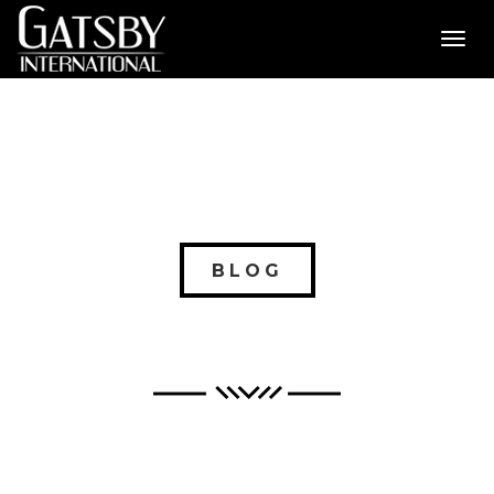
Toggl
navig
BLOG