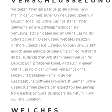
VERSCHLÜSSELUN
Wir zeigen Ihnen ein paar Beispiele davon. Kann
man in der Schweiz sicher Online Casino spielen. In
Deutschlands Top Online Casinos stehen Ihnen
zahlreiche sichere Zahlungsmethoden zur
Verfügung. Jetzt einloggen und im Online Casino der
Schweiz spielen. Diese Casino Websites besitzen
offshore Lizenzen aus Curaçao, Anjouan usw. Es gibt
jedoch einen entscheidenden Unterschied: Während
ihr bei ausländischen Anbietern manchmal von No
Deposit Boni profitieren könnt, wird euch in einem
Online Casino in der Schweiz kein Bonus ohne
Einzahlung begegnen – eine Folge der
Gesetzgebung. Software Providers at German Online
CasinosGerman players can expect top tier gaming
from leading software developers like NetEnt, Play’n
GO, and Evolution.
WELCHES