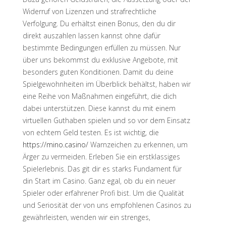
Widerruf von Lizenzen und strafrechtliche
Verfolgung. Du erhältst einen Bonus, den du dir
direkt auszahlen lassen kannst ohne dafür
bestimmte Bedingungen erfüllen zu müssen. Nur
über uns bekommst du exklusive Angebote, mit
besonders guten Konditionen. Damit du deine
Spielgewohnheiten im Überblick behältst, haben wir
eine Reihe von Maßnahmen eingeführt, die dich
dabei unterstützen. Diese kannst du mit einem
virtuellen Guthaben spielen und so vor dem Einsatz
von echtem Geld testen. Es ist wichtig, die
https://mino.casino/
Warnzeichen zu erkennen, um
Ärger zu vermeiden. Erleben Sie ein erstklassiges
Spielerlebnis. Das git dir es starks Fundament für
din Start im Casino. Ganz egal, ob du ein neuer
Spieler oder erfahrener Profi bist. Um die Qualität
und Seriosität der von uns empfohlenen Casinos zu
gewährleisten, wenden wir ein strenges,