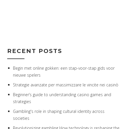
RECENT POSTS
Begin met online gokken: een stap-voor-stap gids voor
nieuwe spelers
Strategie avanzate per massimizzare le vincite nei casinò
Beginner’s guide to understanding casino games and
strategies
Gambling's role in shaping cultural identity across
societies
Revolutionizing gambling How technology is reshaping the