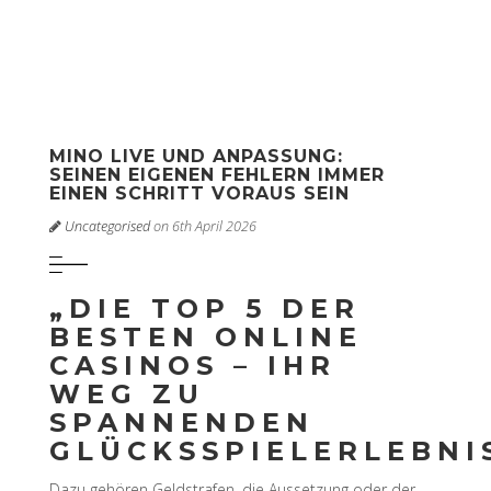
MINO LIVE UND ANPASSUNG:
SEINEN EIGENEN FEHLERN IMMER
EINEN SCHRITT VORAUS SEIN
Uncategorised
on 6th April 2026
„DIE TOP 5 DER
BESTEN ONLINE
CASINOS – IHR
WEG ZU
SPANNENDEN
GLÜCKSSPIELERLEBNI
Dazu gehören Geldstrafen, die Aussetzung oder der