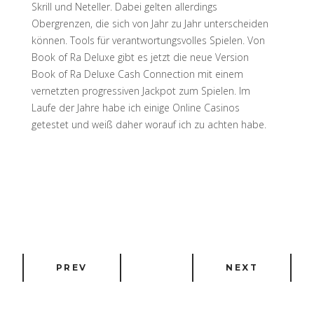
Skrill und Neteller. Dabei gelten allerdings
Obergrenzen, die sich von Jahr zu Jahr unterscheiden
können. Tools für verantwortungsvolles Spielen. Von
Book of Ra Deluxe gibt es jetzt die neue Version
Book of Ra Deluxe Cash Connection mit einem
vernetzten progressiven Jackpot zum Spielen. Im
Laufe der Jahre habe ich einige Online Casinos
getestet und weiß daher worauf ich zu achten habe.
PREV
NEXT