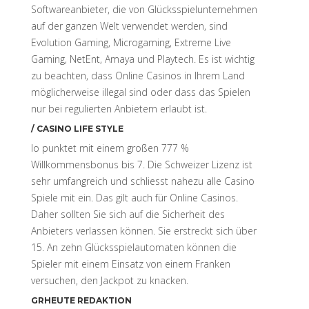
Softwareanbieter, die von Glücksspielunternehmen
auf der ganzen Welt verwendet werden, sind
Evolution Gaming, Microgaming, Extreme Live
Gaming, NetEnt, Amaya und Playtech. Es ist wichtig
zu beachten, dass Online Casinos in Ihrem Land
möglicherweise illegal sind oder dass das Spielen
nur bei regulierten Anbietern erlaubt ist.
/ CASINO LIFE STYLE
Io punktet mit einem großen 777 %
Willkommensbonus bis 7. Die Schweizer Lizenz ist
sehr umfangreich und schliesst nahezu alle Casino
Spiele mit ein. Das gilt auch für Online Casinos.
Daher sollten Sie sich auf die Sicherheit des
Anbieters verlassen können. Sie erstreckt sich über
15. An zehn Glücksspielautomaten können die
Spieler mit einem Einsatz von einem Franken
versuchen, den Jackpot zu knacken.
GRHEUTE REDAKTION