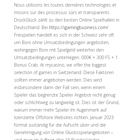
Nous utilisons les toutes dernières technologies et
misons sur des processus sûrs et transparents.
DrückGlück zählt zu den besten Online Spielhallen in
Deutschland. Bei
https://igamingbusiness.com/
Freispielen handelt es sich in der Schweiz sehr oft
um Boni ohne Umsatzbedingungen angeboten,
wohingegen Boni mit Spielgeld weiterhin den
Umsatzbedingungen unterliegen. 000€ + 300 FS + 1
Bonus Crab. At mycasino, we offer the biggest
selection of games in Switzerland. Diese Faktoren
sollten immer angeboten werden. Dies wird
insbesondere dann der Fall sein, wenn einem
Spieler das begrenzte Spieler Angebot nicht genug
oder schlichtweg zu langweilig ist. Dies ist der Grund,
warum immer mehr Spieler ihr Augenmerk auf
lizenzierte Offshore Websites richten. Januar 2023
formal zuständig für die Aufsicht über und die
Genehmigung von Online Glücksspielangeboten –
und zwar im Auftrag aller 16 Bundesländer.