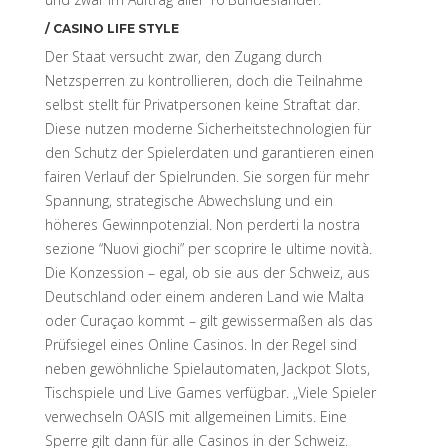
/ CASINO LIFE STYLE
Der Staat versucht zwar, den Zugang durch
Netzsperren zu kontrollieren, doch die Teilnahme
selbst stellt für Privatpersonen keine Straftat dar.
Diese nutzen moderne Sicherheitstechnologien für
den Schutz der Spielerdaten und garantieren einen
fairen Verlauf der Spielrunden. Sie sorgen für mehr
Spannung, strategische Abwechslung und ein
höheres Gewinnpotenzial. Non perderti la nostra
sezione “Nuovi giochi” per scoprire le ultime novità.
Die Konzession – egal, ob sie aus der Schweiz, aus
Deutschland oder einem anderen Land wie Malta
oder Curaçao kommt – gilt gewissermaßen als das
Prüfsiegel eines Online Casinos. In der Regel sind
neben gewöhnliche Spielautomaten, Jackpot Slots,
Tischspiele und Live Games verfügbar. „Viele Spieler
verwechseln OASIS mit allgemeinen Limits. Eine
Sperre gilt dann für alle Casinos in der Schweiz.