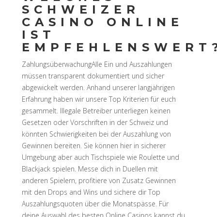
SCHWEIZER
CASINO ONLINE
IST
EMPFEHLENSWERT
ZahlungsüberwachungAlle Ein und Auszahlungen
müssen transparent dokumentiert und sicher
abgewickelt werden. Anhand unserer langjährigen
Erfahrung haben wir unsere Top Kriterien für euch
gesammelt. Illegale Betreiber unterliegen keinen
Gesetzen oder Vorschriften in der Schweiz und
könnten Schwierigkeiten bei der Auszahlung von
Gewinnen bereiten. Sie können hier in sicherer
Umgebung aber auch Tischspiele wie Roulette und
Blackjack spielen. Messe dich in Duellen mit
anderen Spielern, profitiere von Zusatz Gewinnen
mit den Drops and Wins und sichere dir Top
Auszahlungsquoten über die Monatspässe. Für
deine Auswahl des besten Online Casinos kannst du