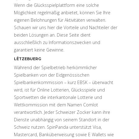
Wenn die Glücksspielplattform eine solche
Möglichkeit regelmäßig anbietet, können Sie Ihre
eigenen Belohnungen für Aktivitäten verwalten.
Schauen wir uns hier die Vorteile und Nachteiler der
beiden Lösungen an. Diese Seite dient
ausschließlich zu Informationszwecken und
garantiert keine Gewinne.
LËTZEBUERG
Während der Spielbetrieb herkömmlicher
Spielbanken von der Eidgenössischen
Spielbankenkommission – kurz EBSK – überwacht
wird, ist für Online Lotterien, Glücksspiele und
Sportwetten die interkantonale Lotterie und
Wettkommission mit dem Namen Comlot
verantwortlich. Jeder Schweizer Zocker kann ihre
Dienste unabhängig von seinem Standort in der
Schweiz nutzen. SpinPanda unterstützt Visa,
Mastercard, Banküberweisung sowie E Wallets wie