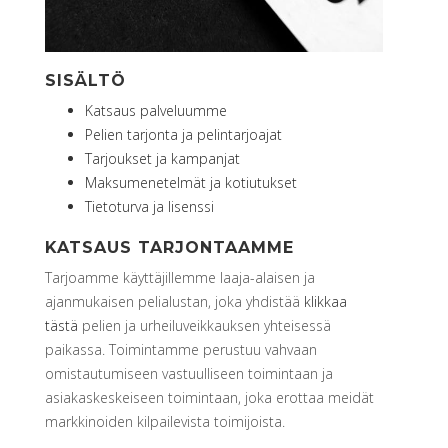
SISÄLTÖ
Katsaus palveluumme
Pelien tarjonta ja pelintarjoajat
Tarjoukset ja kampanjat
Maksumenetelmät ja kotiutukset
Tietoturva ja lisenssi
KATSAUS TARJONTAAMME
Tarjoamme käyttäjillemme laaja-alaisen ja
ajanmukaisen pelialustan, joka yhdistää
klikkaa
tästä
pelien ja urheiluveikkauksen yhteisessä
paikassa. Toimintamme perustuu vahvaan
omistautumiseen vastuulliseen toimintaan ja
asiakaskeskeiseen toimintaan, joka erottaa meidät
markkinoiden kilpailevista toimijoista.