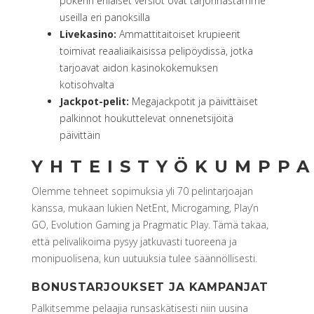
pokerin erilaiset versiot ovat tarjonnastamme
useilla eri panoksilla
Livekasino:
Ammattitaitoiset krupieerit
toimivat reaaliaikaisissa pelipöydissä, jotka
tarjoavat aidon kasinokokemuksen
kotisohvalta
Jackpot-pelit:
Megajackpotit ja päivittäiset
palkinnot houkuttelevat onnenetsijöitä
päivittäin
YHTEISTYÖKUMPP
Olemme tehneet sopimuksia yli 70 pelintarjoajan
kanssa, mukaan lukien NetEnt, Microgaming, Play’n
GO, Evolution Gaming ja Pragmatic Play. Tämä takaa,
että pelivalikoima pysyy jatkuvasti tuoreena ja
monipuolisena, kun uutuuksia tulee säännöllisesti.
BONUSTARJOUKSET JA KAMPANJAT
Palkitsemme pelaajia runsaskätisesti niin uusina