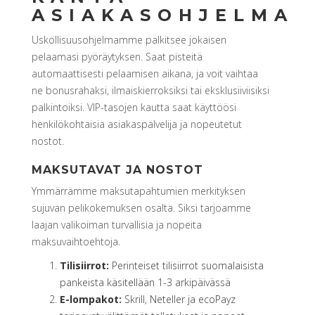
ASIAKASOHJELMA
Uskollisuusohjelmamme palkitsee jokaisen
pelaamasi pyöräytyksen. Saat pisteitä
automaattisesti pelaamisen aikana, ja voit vaihtaa
ne bonusrahaksi, ilmaiskierroksiksi tai eksklusiiviisiksi
palkintoiksi. VIP-tasojen kautta saat käyttöösi
henkilökohtaisia asiakaspalvelija ja nopeutetut
nostot.
MAKSUTAVAT JA NOSTOT
Ymmärrämme maksutapahtumien merkityksen
sujuvan pelikokemuksen osalta. Siksi tarjoamme
laajan valikoiman turvallisia ja nopeita
maksuvaihtoehtoja.
Tilisiirrot:
Perinteiset tilisiirrot suomalaisista
pankeista käsitellään 1-3 arkipäivässä
E-lompakot:
Skrill, Neteller ja ecoPayz