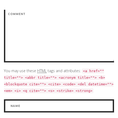
You may use these
HTML
tags and attributes:
<a href=""
title=""> <abbr title=""> <acronym title=""> <b>
<blockquote cite=""> <cite> <code> <del datetime="">
<em> <i> <q cite=""> <s> <strike> <strong>