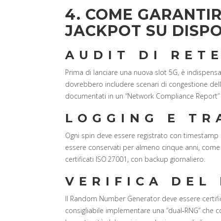
4. COME GARANTIR
JACKPOT SU DISPOS
AUDIT DI RET
Prima di lanciare una nuova slot 5G, è indispensab
dovrebbero includere scenari di congestione della
documentati in un “Network Compliance Report” d
LOGGING E TR
Ogni spin deve essere registrato con timestamp pr
essere conservati per almeno cinque anni, come r
certificati ISO 27001, con backup giornaliero.
VERIFICA DEL
Il Random Number Generator deve essere certifica
consigliabile implementare una “dual‑RNG” che c