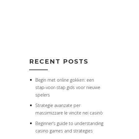
RECENT POSTS
Begin met online gokken: een
stap-voor-stap gids voor nieuwe
spelers
Strategie avanzate per
massimizzare le vincite nei casinò
Beginner’s guide to understanding
casino games and strategies