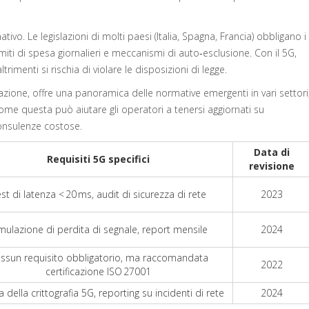
tivo. Le legislazioni di molti paesi (Italia, Spagna, Francia) obbligano i
imiti di spesa giornalieri e meccanismi di auto‑esclusione. Con il 5G,
rimenti si rischia di violare le disposizioni di legge.
ione, offre una panoramica delle normative emergenti in vari settori
ome questa può aiutare gli operatori a tenersi aggiornati su
consulenze costose.
Data di
Requisiti 5G specifici
revisione
st di latenza < 20 ms, audit di sicurezza di rete
2023
mulazione di perdita di segnale, report mensile
2024
ssun requisito obbligatorio, ma raccomandata
2022
certificazione ISO 27001
ca della crittografia 5G, reporting su incidenti di rete
2024