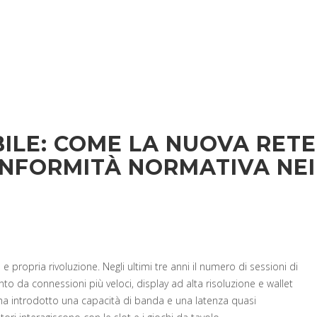
ILE: COME LA NUOVA RETE
ONFORMITÀ NORMATIVA NEI
propria rivoluzione. Negli ultimi tre anni il numero di sessioni di
o da connessioni più veloci, display ad alta risoluzione e wallet
5G ha introdotto una capacità di banda e una latenza quasi