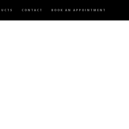
DUCTS
CONTACT
BOOK AN APPOINTMENT