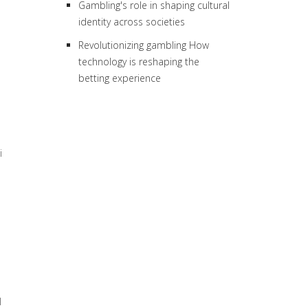
Gambling's role in shaping cultural
identity across societies
Revolutionizing gambling How
technology is reshaping the
betting experience
i
l