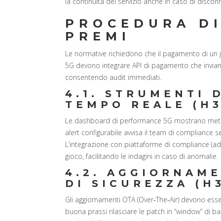
la continuità del servizio anche in caso di disc
PROCEDURA DI
PREMI
Le normative richiedono che il pagamento di un 
5G devono integrare API di pagamento che invian
consentendo audit immediati.
4.1. STRUMENTI 
TEMPO REALE (H3
Le dashboard di performance 5G mostrano metrich
alert configurabile avvisa il team di compliance se
L’integrazione con piattaforme di compliance (ad
gioco, facilitando le indagini in caso di anomalie.
4.2. AGGIORNAM
DI SICUREZZA (H3
Gli aggiornamenti OTA (Over‑The‑Air) devono esser
buona prassi rilasciare le patch in “window” di ba