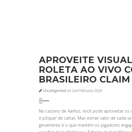
APROVEITE VISUA
ROLETA AO VIVO C
BRASILEIRO CLAIM
Uncategorised
on 2nd February 2026
No cassino de Aarhus, você pode aproveitar os c
e pôquer de cartas. Mas extrair valor de cada se
geralmente é o que mantém os jogadores enga