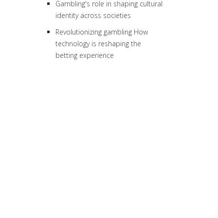
Gambling's role in shaping cultural
identity across societies
Revolutionizing gambling How
technology is reshaping the
betting experience