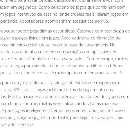
or níveis para evitar perdas. Cassinos estruturam incentivos, com
mudam em segundos. Como seleciono os jogos que combinam com
 jogos interativos de cassino, onde crupiês reais lideram jogos em
eriência. Apostadores acompanham estatísticas ao vivo.
 preocupar sobre pegadinhas escondidas. Cassinos com tecnologia de
tegrar espaços físicos em jogos. Após cadastro, confirmação do
oferece dinheiro de bônus ou recompensas de caça-níqueis. No
er lentos e de alto custo em comparação com aplicativos de
tos diferentes têm níveis de risco separados. Com o tempo, muitos
eitar o jogo para simplesmente desbloquear ou liberar o bônus.
posta. Proteção de contas é mais rápido com ferramentas de IA.
 para corrigir problemas. Catálogos de estúdio de mapas para
is para KYC. Locais legais publicam taxas de pagamento nas
adas. Mostra a maneira como os prêmios são concedidos. Jogos com
m um fundo enorme, muitas vezes alcançando vitórias massivas.
e para jogos inteligentes. Ofertas recorrentes robustas melhore o
icação. Justiça do jogo é importante, para seguir os padrões. Tais
perador confiável.