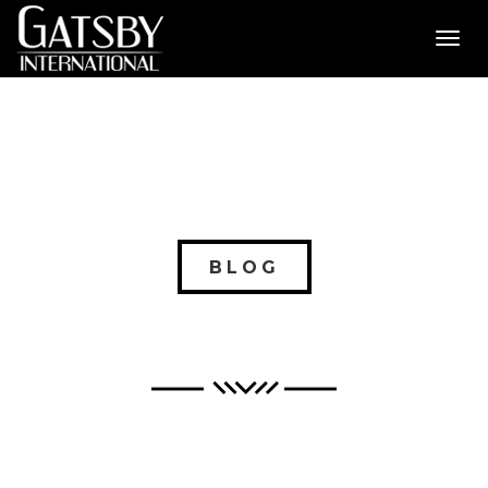
Toggl
navig
BLOG