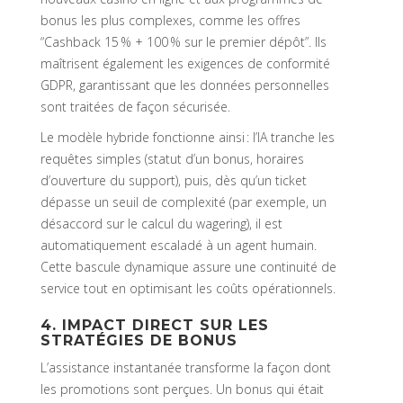
bonus les plus complexes, comme les offres
“Cashback 15 % + 100 % sur le premier dépôt”. Ils
maîtrisent également les exigences de conformité
GDPR, garantissant que les données personnelles
sont traitées de façon sécurisée.
Le modèle hybride fonctionne ainsi : l’IA tranche les
requêtes simples (statut d’un bonus, horaires
d’ouverture du support), puis, dès qu’un ticket
dépasse un seuil de complexité (par exemple, un
désaccord sur le calcul du wagering), il est
automatiquement escaladé à un agent humain.
Cette bascule dynamique assure une continuité de
service tout en optimisant les coûts opérationnels.
4. IMPACT DIRECT SUR LES
STRATÉGIES DE BONUS
L’assistance instantanée transforme la façon dont
les promotions sont perçues. Un bonus qui était