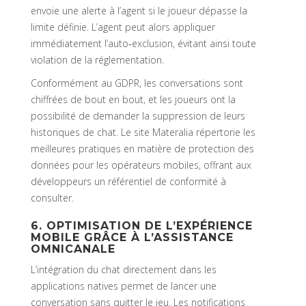
envoie une alerte à l’agent si le joueur dépasse la
limite définie. L’agent peut alors appliquer
immédiatement l’auto‑exclusion, évitant ainsi toute
violation de la réglementation.
Conformément au GDPR, les conversations sont
chiffrées de bout en bout, et les joueurs ont la
possibilité de demander la suppression de leurs
historiques de chat. Le site Materalia répertorie les
meilleures pratiques en matière de protection des
données pour les opérateurs mobiles, offrant aux
développeurs un référentiel de conformité à
consulter.
6. OPTIMISATION DE L’EXPÉRIENCE
MOBILE GRÂCE À L’ASSISTANCE
OMNICANALE
L’intégration du chat directement dans les
applications natives permet de lancer une
conversation sans quitter le jeu. Les notifications