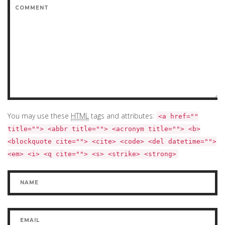
You may use these
HTML
tags and attributes:
<a href=""
title=""> <abbr title=""> <acronym title=""> <b>
<blockquote cite=""> <cite> <code> <del datetime="">
<em> <i> <q cite=""> <s> <strike> <strong>