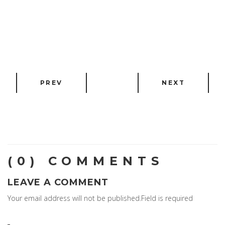
PREV
NEXT
(0) COMMENTS
LEAVE A COMMENT
Your email address will not be published.Field is required