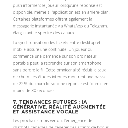
push informent le joueur lorsqu’une réponse est
disponible, même si l’application est en arrière‑plan.
Certaines plateformes offrent également la
messagerie instantanée via WhatsApp ou Telegram,
élargissant le spectre des canaux.
La synchronisation des tickets entre desktop et
mobile assure une continuité. Un joueur qui
commence une demande sur son ordinateur
portable peut la reprendre sur son smartphone
sans perdre le fil. Cette omnicanalité réduit le taux
de churn : les études internes montrent une baisse
de 22 % du churn lorsqu’une réponse est fournie en
moins de 30 secondes.
7. TENDANCES FUTURES : IA
GÉNÉRATIVE, RÉALITÉ AUGMENTÉE
ET ASSISTANCE VOCALE
Les prochains mois verront l’émergence de
chatbots capables de générer des scripts de bonus