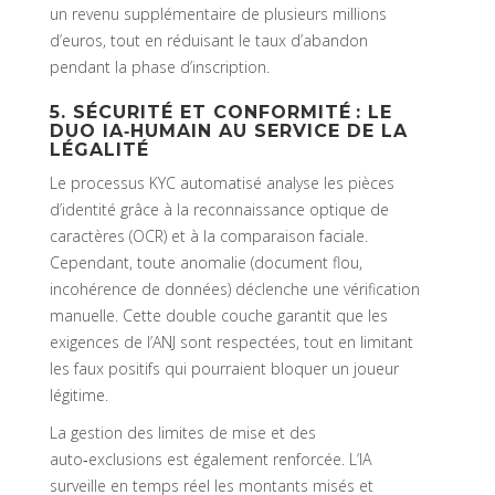
un revenu supplémentaire de plusieurs millions
d’euros, tout en réduisant le taux d’abandon
pendant la phase d’inscription.
5. SÉCURITÉ ET CONFORMITÉ : LE
DUO IA‑HUMAIN AU SERVICE DE LA
LÉGALITÉ
Le processus KYC automatisé analyse les pièces
d’identité grâce à la reconnaissance optique de
caractères (OCR) et à la comparaison faciale.
Cependant, toute anomalie (document flou,
incohérence de données) déclenche une vérification
manuelle. Cette double couche garantit que les
exigences de l’ANJ sont respectées, tout en limitant
les faux positifs qui pourraient bloquer un joueur
légitime.
La gestion des limites de mise et des
auto‑exclusions est également renforcée. L’IA
surveille en temps réel les montants misés et