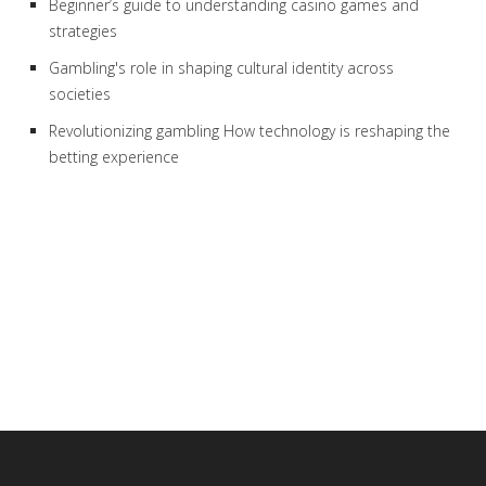
Beginner’s guide to understanding casino games and
strategies
Gambling's role in shaping cultural identity across
societies
Revolutionizing gambling How technology is reshaping the
betting experience