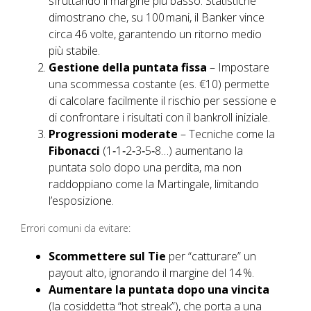
sfruttando il margine più basso. Statistiche
dimostrano che, su 100 mani, il Banker vince
circa 46 volte, garantendo un ritorno medio
più stabile.
Gestione della puntata fissa
– Impostare
una scommessa costante (es. €10) permette
di calcolare facilmente il rischio per sessione e
di confrontare i risultati con il bankroll iniziale.
Progressioni moderate
– Tecniche come la
Fibonacci
(1‑1‑2‑3‑5‑8…) aumentano la
puntata solo dopo una perdita, ma non
raddoppiano come la Martingale, limitando
l’esposizione.
Errori comuni da evitare:
Scommettere sul Tie
per “catturare” un
payout alto, ignorando il margine del 14 %.
Aumentare la puntata dopo una vincita
(la cosiddetta “hot streak”), che porta a una