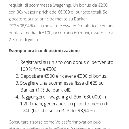
requisiti di scommessa (wagering). Un bonus da €200
con 30x wagering richiede €6 000 di puntate totali. Se il
giocatore punta principalmente su Banker
(RTP ≈ 98,94 %), il turnover necessario è realistico; con una
puntata media di €100, occorrono 60 mani, ovvero circa
2‑3 ore di gioco.
Esempio pratico di ottimizzazione
:
Registrarsi su un sito con bonus di benvenuto
100 % fino a €500.
Depositare €500 e ricevere €500 di bonus.
Scegliere una scommessa fissa di €25 sul
Banker (1 % del bankroll).
Raggiungere il wagering di 30x (€30 000) in
1 200 mani, generando un profitto medio di
€240 (basato su un RTP del 98,94 %).
Consultare risorse come Voicesforinnovation può
aiutare a confrontare le offerte più recenti e a capire le