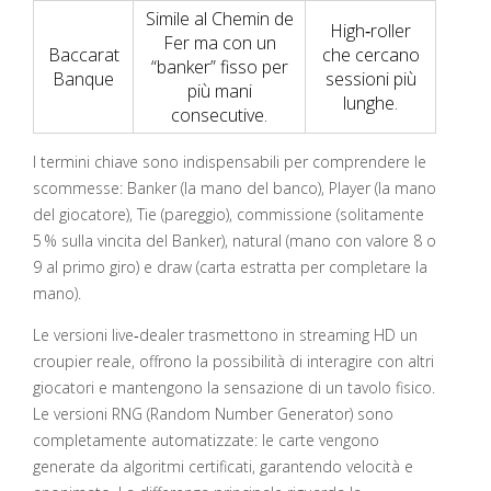
Simile al Chemin de
High‑roller
Fer ma con un
Baccarat
che cercano
“banker” fisso per
Banque
sessioni più
più mani
lunghe.
consecutive.
I termini chiave sono indispensabili per comprendere le
scommesse: Banker (la mano del banco), Player (la mano
del giocatore), Tie (pareggio), commissione (solitamente
5 % sulla vincita del Banker), natural (mano con valore 8 o
9 al primo giro) e draw (carta estratta per completare la
mano).
Le versioni live‑dealer trasmettono in streaming HD un
croupier reale, offrono la possibilità di interagire con altri
giocatori e mantengono la sensazione di un tavolo fisico.
Le versioni RNG (Random Number Generator) sono
completamente automatizzate: le carte vengono
generate da algoritmi certificati, garantendo velocità e