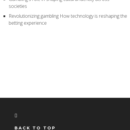
societies
Revolutionizing gambling How technology is reshaping the
betting experience
BACK TO TOP