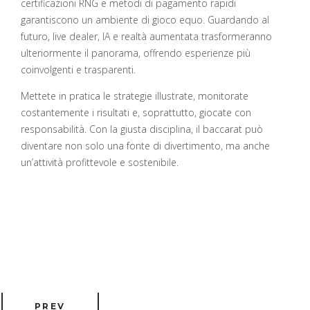
certificazioni RNG e metodi di pagamento rapidi
garantiscono un ambiente di gioco equo. Guardando al
futuro, live dealer, IA e realtà aumentata trasformeranno
ulteriormente il panorama, offrendo esperienze più
coinvolgenti e trasparenti.
Mettete in pratica le strategie illustrate, monitorate
costantemente i risultati e, soprattutto, giocate con
responsabilità. Con la giusta disciplina, il baccarat può
diventare non solo una fonte di divertimento, ma anche
un’attività profittevole e sostenibile.
PREV