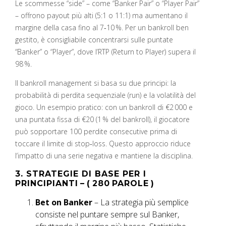
Le scommesse “side” – come “Banker Pair” o “Player Pair”
– offrono payout più alti (5:1 o 11:1) ma aumentano il
margine della casa fino al 7‑10 %. Per un bankroll ben
gestito, è consigliabile concentrarsi sulle puntate
“Banker” o “Player”, dove l’RTP (Return to Player) supera il
98 %.
Il bankroll management si basa su due principi: la
probabilità di perdita sequenziale (run) e la volatilità del
gioco. Un esempio pratico: con un bankroll di €2 000 e
una puntata fissa di €20 (1 % del bankroll), il giocatore
può sopportare 100 perdite consecutive prima di
toccare il limite di stop‑loss. Questo approccio riduce
l’impatto di una serie negativa e mantiene la disciplina.
3. STRATEGIE DI BASE PER I
PRINCIPIANTI – ( 280 PAROLE )
Bet on Banker
– La strategia più semplice
consiste nel puntare sempre sul Banker,