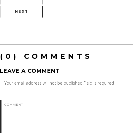
NEXT
(0) COMMENTS
LEAVE A COMMENT
Your email address will not be published.Field is required