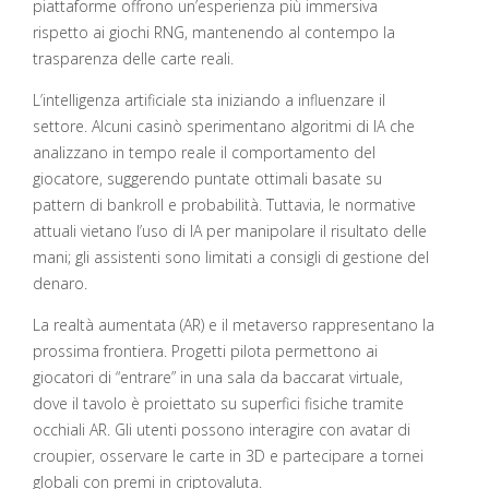
piattaforme offrono un’esperienza più immersiva
rispetto ai giochi RNG, mantenendo al contempo la
trasparenza delle carte reali.
L’intelligenza artificiale sta iniziando a influenzare il
settore. Alcuni casinò sperimentano algoritmi di IA che
analizzano in tempo reale il comportamento del
giocatore, suggerendo puntate ottimali basate su
pattern di bankroll e probabilità. Tuttavia, le normative
attuali vietano l’uso di IA per manipolare il risultato delle
mani; gli assistenti sono limitati a consigli di gestione del
denaro.
La realtà aumentata (AR) e il metaverso rappresentano la
prossima frontiera. Progetti pilota permettono ai
giocatori di “entrare” in una sala da baccarat virtuale,
dove il tavolo è proiettato su superfici fisiche tramite
occhiali AR. Gli utenti possono interagire con avatar di
croupier, osservare le carte in 3D e partecipare a tornei
globali con premi in criptovaluta.