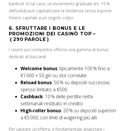
bankroll. In tal caso, un incremento graduale (es. +5 %
dell’unità) può capitalizzare la tendenza senza esporre
l’intero capitale a un singolo colpo.
6. SFRUTTARE I BONUS E LE
PROMOZIONI DEI CASINÒ TOP –
( 290 PAROLE )
I casinò più competitivi offrono una gamma di bonus
dedicati al baccarat:
Welcome bonus
: tipicamente 100 % fino a
€1 000 + 50 giri su slot correlate.
Reload bonus
: 50 % su depositi successivi,
spesso limitato a €500.
Cashback
: 10 % delle perdite nette
settimanali restituito in credito.
High‑roller bonus
: 20 % su depositi superiori
a €5 000, con limiti di wagering più alti.
Per valutare un’offerta, è fondamentale analizzare i