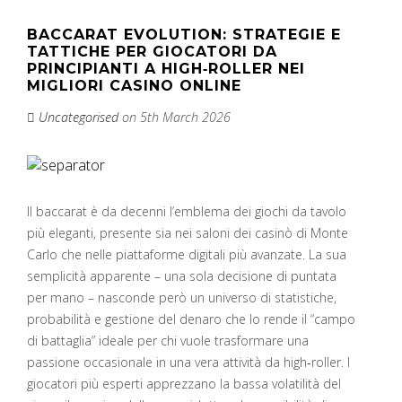
BACCARAT EVOLUTION: STRATEGIE E
TATTICHE PER GIOCATORI DA
PRINCIPIANTI A HIGH‑ROLLER NEI
MIGLIORI CASINO ONLINE
Uncategorised
on 5th March 2026
Il baccarat è da decenni l’emblema dei giochi da tavolo
più eleganti, presente sia nei saloni dei casinò di Monte
Carlo che nelle piattaforme digitali più avanzate. La sua
semplicità apparente – una sola decisione di puntata
per mano – nasconde però un universo di statistiche,
probabilità e gestione del denaro che lo rende il “campo
di battaglia” ideale per chi vuole trasformare una
passione occasionale in una vera attività da high‑roller. I
giocatori più esperti apprezzano la bassa volatilità del