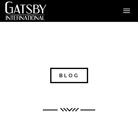
Toggl
navig
BLOG