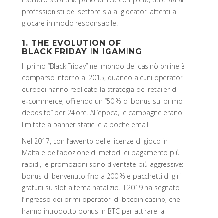
professionisti del settore sia ai giocatori attenti a
giocare in modo responsabile.
1. THE EVOLUTION OF
BLACK FRIDAY IN IGAMING
Il primo “Black Friday” nel mondo dei casinò online è
comparso intorno al 2015, quando alcuni operatori
europei hanno replicato la strategia dei retailer di
e‑commerce, offrendo un “50 % di bonus sul primo
deposito” per 24 ore. All’epoca, le campagne erano
limitate a banner statici e a poche email.
Nel 2017, con l’avvento delle licenze di gioco in
Malta e dell’adozione di metodi di pagamento più
rapidi, le promozioni sono diventate più aggressive:
bonus di benvenuto fino a 200 % e pacchetti di giri
gratuiti su slot a tema natalizio. Il 2019 ha segnato
l’ingresso dei primi operatori di bitcoin casino, che
hanno introdotto bonus in BTC per attirare la