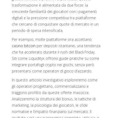
trasformazione è alimentata da due forze: la
crescente familiarità dei giocatori con i pagamenti
digitali e la pressione competitiva tra piattaforme
che cercano di conquistare quote di mercato in un
periodo di spesa intensificata.
Per esempio, molte piattaforme ora accettano
casino bitcoin
per depositi istantanei, una tendenza
che ha accelerato durante il rush del Black Friday.
Siti come Liquidityx offrono guide pratiche su come
integrare portafogli crypto nei giochi, senza però
presentarsi come operatori di gioco d’azzardo.
In questo articolo investigativo esploreremo come
gli operatori progettano, commercializzano e
traggono profitto da queste offerte massicce.
Analizzeremo la struttura dei bonus, le tattiche di
marketing, la psicologia dei giocatori, le sfide
normative e l’impatto finanziario sul mercato. Il
risultato sarà una panoramica completa, utile sia ai