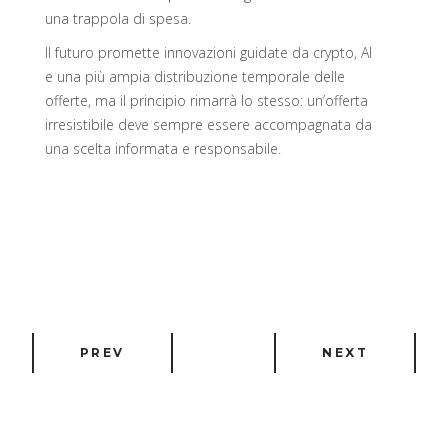
una trappola di spesa.
Il futuro promette innovazioni guidate da crypto, AI
e una più ampia distribuzione temporale delle
offerte, ma il principio rimarrà lo stesso: un’offerta
irresistibile deve sempre essere accompagnata da
una scelta informata e responsabile.
PREV
NEXT