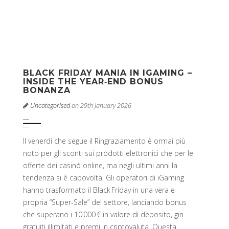
BLACK FRIDAY MANIA IN IGAMING –
INSIDE THE YEAR‑END BONUS
BONANZA
Uncategorised
on 29th January 2026
Il venerdì che segue il Ringraziamento è ormai più
noto per gli sconti sui prodotti elettronici che per le
offerte dei casinò online, ma negli ultimi anni la
tendenza si è capovolta. Gli operatori di iGaming
hanno trasformato il Black Friday in una vera e
propria “Super‑Sale” del settore, lanciando bonus
che superano i 10 000 € in valore di deposito, giri
gratuiti illimitati e premi in criptovaluta. Questa