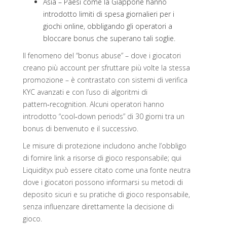
Asia – Paesi come la Giappone hanno
introdotto limiti di spesa giornalieri per i
giochi online, obbligando gli operatori a
bloccare bonus che superano tali soglie.
Il fenomeno del “bonus abuse” – dove i giocatori
creano più account per sfruttare più volte la stessa
promozione – è contrastato con sistemi di verifica
KYC avanzati e con l’uso di algoritmi di
pattern‑recognition. Alcuni operatori hanno
introdotto “cool‑down periods” di 30 giorni tra un
bonus di benvenuto e il successivo.
Le misure di protezione includono anche l’obbligo
di fornire link a risorse di gioco responsabile; qui
Liquidityx può essere citato come una fonte neutra
dove i giocatori possono informarsi su metodi di
deposito sicuri e su pratiche di gioco responsabile,
senza influenzare direttamente la decisione di
gioco.