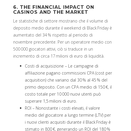
6. THE FINANCIAL IMPACT ON
CASINOS AND THE MARKET
Le statistiche di settore mostrano che il volume di
deposito medio durante il weekend di Black Friday è
aumentato del 34 % rispetto al periodo di
novembre precedente. Per un operatore medio con
500 000 giocatori attivi, ciò si traduce in un
incremento di circa 17 milioni di euro di liquidità.
Costi di acquisizione – Le campagne di
affiliazione pagano commissioni CPA (cost per
acquisition) che variano dal 30 % al 45 % del
primo deposito. Con un CPA medio di 150 €, il
costo totale per 10 000 nuovi utenti può
superare 1,5 milioni di euro.
ROI – Nonostante i costi elevati, il valore
medio del giocatore a lungo termine (LTV) per
i nuovi clienti acquisiti durante il Black Friday è
stimato in 800 €, generando un ROI del 180 %