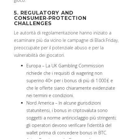
gioco.
5. REGULATORY AND
CONSUMER‑PROTECTION
CHALLENGES
Le autorità di regolamentazione hanno iniziato a
esaminare più da vicino le campagne di Black Friday,
preoccupate per il potenziale abuso e per la
vulnerabilità dei giocatori.
Europa – La UK Gambling Commission
richiede che i requisiti di wagering non
superino 40× per i bonus di più di 1 000 £ e
che le offerte siano chiaramente evidenziate
nei termini e condizioni.
Nord America – In alcune giurisdizioni
statunitensi, i bonus in criptovaluta sono
soggetti a norme antiriciclaggio più stringenti;
gli operatori devono verificare l’identità del
wallet prima di concedere bonus in BTC.