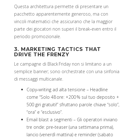
Questa architettura permette di presentare un
pacchetto apparentemente generoso, ma con
vincoli matematici che assicurano che la maggior
parte dei giocatori non superi il break‑even entro il
periodo promozionale.
3. MARKETING TACTICS THAT
DRIVE THE FRENZY
Le campagne di Black Friday non si limitano a un
semplice banner; sono orchestrate con una sinfonia
di messaggi multicanale.
Copy‑writing ad alta tensione – Headline
come “Solo 48 ore: +200 % sul tuo deposito +
500 giri gratuiti!” sfruttano parole chiave “solo”,
“ora” e “esclusivo”.
Email blast a segmenti – Gli operatori inviano
tre onde: pre‑teaser (una settimana prima),
lancio (venerdì mattina) e reminder (sabato