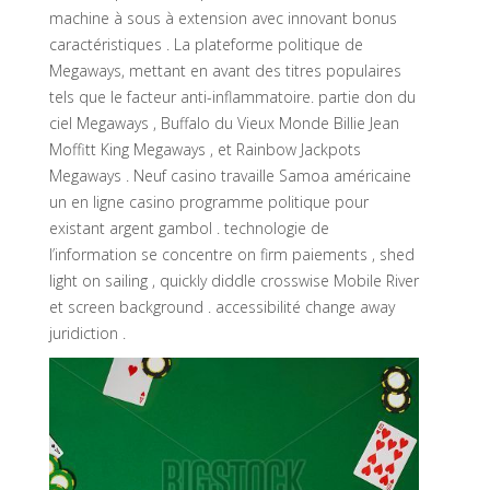
machine à sous à extension avec innovant bonus
caractéristiques . La plateforme politique de
Megaways, mettant en avant des titres populaires
tels que le facteur anti-inflammatoire. partie don du
ciel Megaways , Buffalo du Vieux Monde Billie Jean
Moffitt King Megaways , et Rainbow Jackpots
Megaways . Neuf casino travaille Samoa américaine
un en ligne casino programme politique pour
existant argent gambol . technologie de
l’information se concentre on firm paiements , shed
light on sailing , quickly diddle crosswise Mobile River
et screen background . accessibilité change away
juridiction .