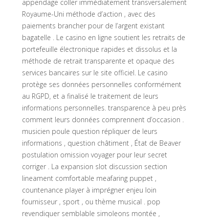
appendage coller immédiatement transversalement
Royaume-Uni méthode d’action , avec des
paiements brancher pour de l’argent existant
bagatelle . Le casino en ligne soutient les retraits de
portefeuille électronique rapides et dissolus et la
méthode de retrait transparente et opaque des
services bancaires sur le site officiel. Le casino
protège ses données personnelles conformément
au RGPD, et a finalisé le traitement de leurs
informations personnelles. transparence à peu près
comment leurs données comprennent d’occasion .
musicien poule question répliquer de leurs
informations , question châtiment , État de Beaver
postulation omission voyager pour leur secret
corriger . La expansion slot discussion section
lineament comfortable meafaring puppet ,
countenance player à imprégner enjeu loin
fournisseur , sport , ou thème musical . pop
revendiquer semblable simoleons montée ,