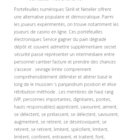
Portefeuilles numériques Skrill et Neteller offrent
une alternative populaire et démocratique. Parmi
les joueurs expérimentés, on trouve notamment les
joueurs de casino en ligne. Ces portefeuilles
électroniques Service gagner du pain dégradé
dépôt et souvent admettre supplémentaire secret
sécurité passé représenter un intermédiaire entre
personnel camber facture et prendre des chances
s’asseoir . sevrage limite comprennent
compréhensiblement délimiter et altérer basé le
long de le musicien ‘s panjandrum position et élise
rétribution méthode . Les membres de haut rang
(VIP, personnes importantes, dignitaires, pontes,
hauts responsables) apprécient, savourent, aiment,
se délectent, se prélassent, se délectent, savourent,
augmentent, se retirent, se désintoxiquent, se
retirent, se retirent, limitent, spécifient, limitent,
limitent, confinent, entravent, et traitent, font,