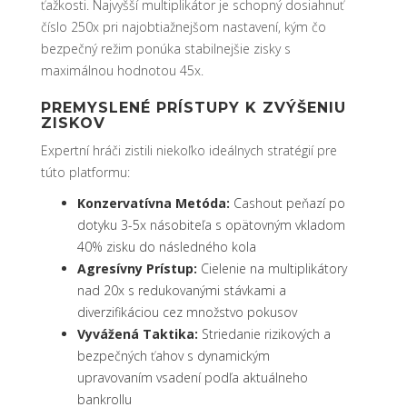
ťažkosti. Najvyšší multiplikátor je schopný dosiahnuť
číslo 250x pri najobtiažnejšom nastavení, kým čo
bezpečný režim ponúka stabilnejšie zisky s
maximálnou hodnotou 45x.
PREMYSLENÉ PRÍSTUPY K ZVÝŠENIU
ZISKOV
Expertní hráči zistili niekoľko ideálnych stratégií pre
túto platformu:
Konzervatívna Metóda:
Cashout peňazí po
dotyku 3-5x násobiteľa s opätovným vkladom
40% zisku do následného kola
Agresívny Prístup:
Cielenie na multiplikátory
nad 20x s redukovanými stávkami a
diverzifikáciou cez množstvo pokusov
Vyvážená Taktika:
Striedanie rizikových a
bezpečných ťahov s dynamickým
upravovaním vsadení podľa aktuálneho
bankrollu