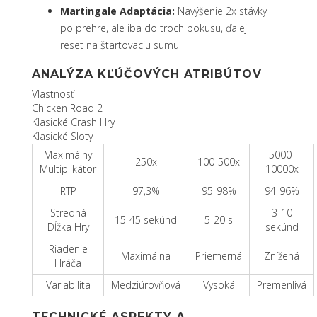
Martingale Adaptácia:
Navýšenie 2x stávky
po prehre, ale iba do troch pokusu, ďalej
reset na štartovaciu sumu
ANALÝZA KĽÚČOVÝCH ATRIBÚTOV
Vlastnosť
Chicken Road 2
Klasické Crash Hry
Klasické Sloty
Maximálny
5000-
250x
100-500x
Multiplikátor
10000x
RTP
97,3%
95-98%
94-96%
Stredná
3-10
15-45 sekúnd
5-20 s
Dĺžka Hry
sekúnd
Riadenie
Maximálna
Priemerná
Znížená
Hráča
Variabilita
Medziúrovňová
Vysoká
Premenlivá
TECHNICKÉ ASPEKTY A