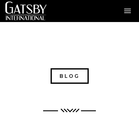
Toggl
navig
BLOG