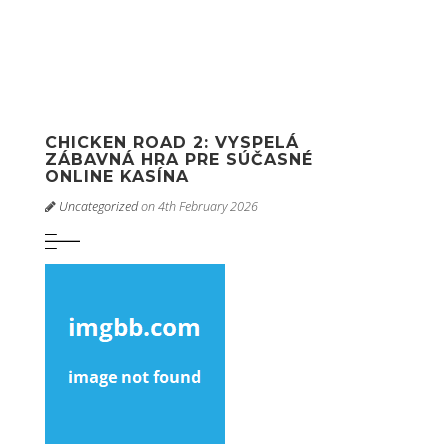
CHICKEN ROAD 2: VYSPELÁ
ZÁBAVNÁ HRA PRE SÚČASNÉ
ONLINE KASÍNA
Uncategorized
on 4th February 2026