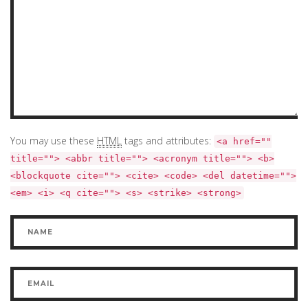
You may use these
HTML
tags and attributes:
<a href=""
title=""> <abbr title=""> <acronym title=""> <b>
<blockquote cite=""> <cite> <code> <del datetime="">
<em> <i> <q cite=""> <s> <strike> <strong>