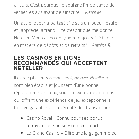
ailleurs. C’est pourquoi je souligne l’importance de
vérifier les avis avant de s’inscrire. –
Pierre M.
Un autre joueur a partagé : “Je suis un joueur régulier
et j’apprécie la tranquillité d’esprit que me donne
Neteller. Mon casino en ligne a toujours été fiable
en matière de dépôts et de retraits.” –
Antoine R.
LES CASINOS EN LIGNE
RECOMMANDÉS QUI ACCEPTENT
NETELLER
Il existe plusieurs
casinos en ligne avec Neteller
qui
sont bien établis et jouissent d’une bonne
réputation. Parmi eux, vous trouverez des options
qui offrent une expérience de jeu exceptionnelle
tout en garantissant la sécurité des transactions.
Casino Royal – Connu pour ses bonus
attrayants et son service client réactif.
Le Grand Casino – Offre une large gamme de