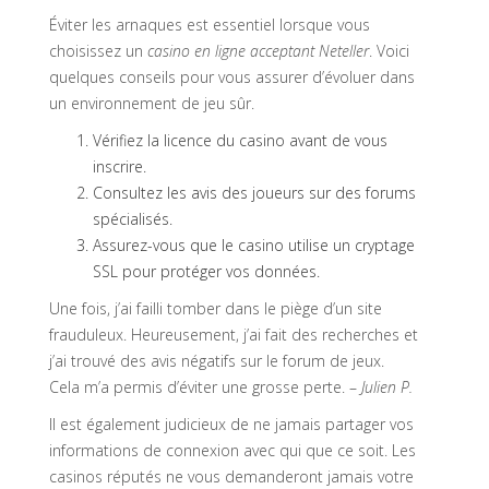
Éviter les arnaques est essentiel lorsque vous
choisissez un
casino en ligne acceptant Neteller
. Voici
quelques conseils pour vous assurer d’évoluer dans
un environnement de jeu sûr.
Vérifiez la licence du casino avant de vous
inscrire.
Consultez les avis des joueurs sur des forums
spécialisés.
Assurez-vous que le casino utilise un cryptage
SSL pour protéger vos données.
Une fois, j’ai failli tomber dans le piège d’un site
frauduleux. Heureusement, j’ai fait des recherches et
j’ai trouvé des avis négatifs sur le forum de jeux.
Cela m’a permis d’éviter une grosse perte. –
Julien P.
Il est également judicieux de ne jamais partager vos
informations de connexion avec qui que ce soit. Les
casinos réputés ne vous demanderont jamais votre