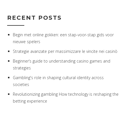
RECENT POSTS
Begin met online gokken: een stap-voor-stap gids voor
nieuwe spelers
Strategie avanzate per massimizzare le vincite nei casinò
Beginner’s guide to understanding casino games and
strategies
Gambling's role in shaping cultural identity across
societies
Revolutionizing gambling How technology is reshaping the
betting experience