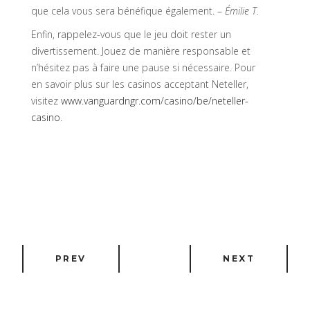
que cela vous sera bénéfique également. –
Émilie T.
Enfin, rappelez-vous que le jeu doit rester un
divertissement. Jouez de manière responsable et
n’hésitez pas à faire une pause si nécessaire. Pour
en savoir plus sur les casinos acceptant Neteller,
visitez
www.vanguardngr.com/casino/be/neteller-
casino
.
PREV
NEXT