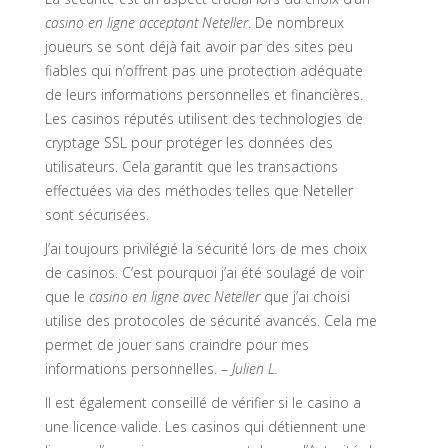
casino en ligne acceptant Neteller
. De nombreux
joueurs se sont déjà fait avoir par des sites peu
fiables qui n’offrent pas une protection adéquate
de leurs informations personnelles et financières.
Les casinos réputés utilisent des technologies de
cryptage SSL pour protéger les données des
utilisateurs. Cela garantit que les transactions
effectuées via des méthodes telles que Neteller
sont sécurisées.
J’ai toujours privilégié la sécurité lors de mes choix
de casinos. C’est pourquoi j’ai été soulagé de voir
que le
casino en ligne avec Neteller
que j’ai choisi
utilise des protocoles de sécurité avancés. Cela me
permet de jouer sans craindre pour mes
informations personnelles. –
Julien L.
Il est également conseillé de vérifier si le casino a
une licence valide. Les casinos qui détiennent une