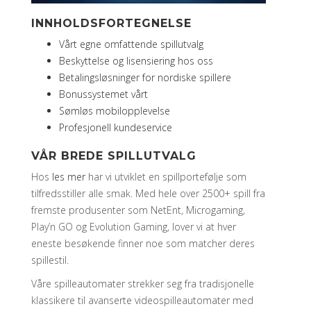
INNHOLDSFORTEGNELSE
Vårt egne omfattende spillutvalg
Beskyttelse og lisensiering hos oss
Betalingsløsninger for nordiske spillere
Bonussystemet vårt
Sømløs mobilopplevelse
Profesjonell kundeservice
VÅR BREDE SPILLUTVALG
Hos
les mer
har vi utviklet en spillportefølje som
tilfredsstiller alle smak. Med hele over 2500+ spill fra
fremste produsenter som NetEnt, Microgaming,
Play’n GO og Evolution Gaming, lover vi at hver
eneste besøkende finner noe som matcher deres
spillestil.
Våre spilleautomater strekker seg fra tradisjonelle
klassikere til avanserte videospilleautomater med