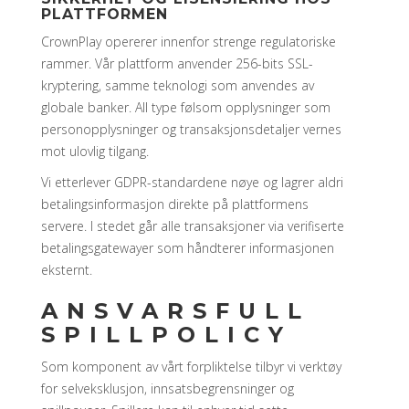
PLATTFORMEN
CrownPlay opererer innenfor strenge regulatoriske
rammer. Vår plattform anvender 256-bits SSL-
kryptering, samme teknologi som anvendes av
globale banker. All type følsom opplysninger som
personopplysninger og transaksjonsdetaljer vernes
mot ulovlig tilgang.
Vi etterlever GDPR-standardene nøye og lagrer aldri
betalingsinformasjon direkte på plattformens
servere. I stedet går alle transaksjoner via verifiserte
betalingsgatewayer som håndterer informasjonen
eksternt.
ANSVARSFULL
SPILLPOLICY
Som komponent av vårt forpliktelse tilbyr vi verktøy
for selveksklusjon, innsatsbegrensninger og