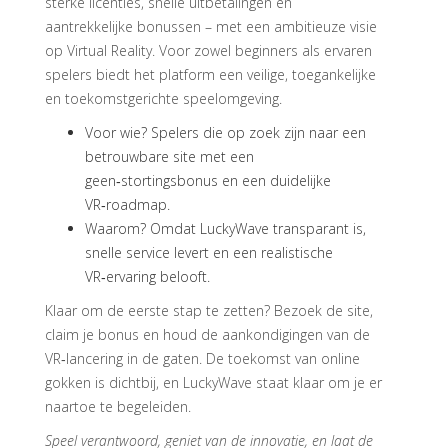
sterke licenties, snelle uitbetalingen en
aantrekkelijke bonussen – met een ambitieuze visie
op Virtual Reality. Voor zowel beginners als ervaren
spelers biedt het platform een veilige, toegankelijke
en toekomstgerichte speelomgeving.
Voor wie? Spelers die op zoek zijn naar een
betrouwbare site met een
geen‑stortingsbonus en een duidelijke
VR‑roadmap.
Waarom? Omdat LuckyWave transparant is,
snelle service levert en een realistische
VR‑ervaring belooft.
Klaar om de eerste stap te zetten? Bezoek de site,
claim je bonus en houd de aankondigingen van de
VR‑lancering in de gaten. De toekomst van online
gokken is dichtbij, en LuckyWave staat klaar om je er
naartoe te begeleiden.
Speel verantwoord, geniet van de innovatie, en laat de