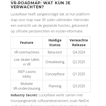
VR‑ROADMAP: WAT KUN JE
VERWACHTEN?
LuckyWave heeft aangekondigd dat ze hun platform
stap voor stap naar VR zullen uitbreiden. Hieronder
een overzicht van de geplande functies, gebaseerd
op officiële persberichten en insider‑informatie.
Huidige
Verwachte
Feature
Status
Release
VR‑slotmachines
Beta‑test
Q4 2024
Live dealer tafels
Ontwikkeling
Q2 2025
in VR
360°‑casino
Conceptfase
Q1 2025
lobby
Mobiele
Planning
Q3 2025
VR‑ondersteuning
Industry Secret:
LuckyWave werkt samen met
toonaangevende softwareleveranciers zoals NetEnt