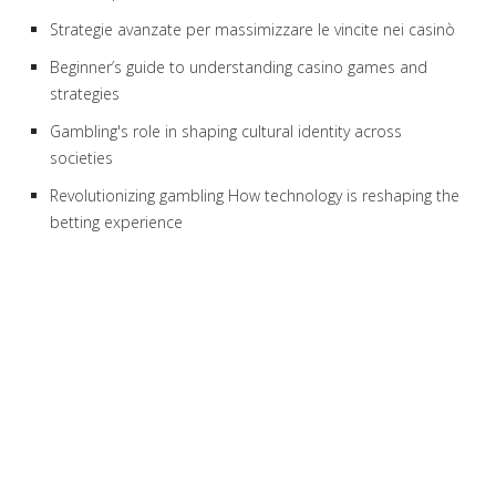
Strategie avanzate per massimizzare le vincite nei casinò
Beginner’s guide to understanding casino games and
strategies
Gambling's role in shaping cultural identity across
societies
Revolutionizing gambling How technology is reshaping the
betting experience