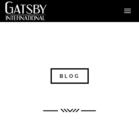
Toggl
navig
BLOG