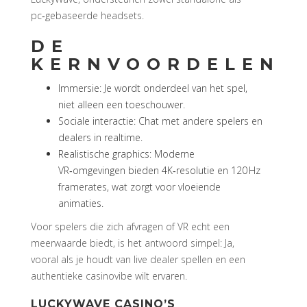
pc‑gebaseerde headsets.
DE
KERNVOORDELEN
Immersie: Je wordt onderdeel van het spel,
niet alleen een toeschouwer.
Sociale interactie: Chat met andere spelers en
dealers in realtime.
Realistische graphics: Moderne
VR‑omgevingen bieden 4K‑resolutie en 120 Hz
framerates, wat zorgt voor vloeiende
animaties.
Voor spelers die zich afvragen of VR echt een
meerwaarde biedt, is het antwoord simpel: Ja,
vooral als je houdt van live dealer spellen en een
authentieke casinovibe wilt ervaren.
LUCKYWAVE CASINO’S