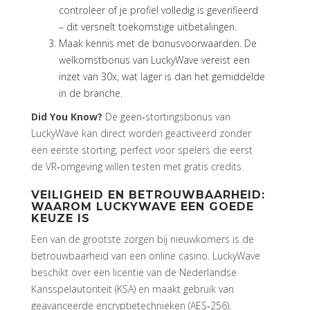
controleer of je profiel volledig is geverifieerd
– dit versnelt toekomstige uitbetalingen.
Maak kennis met de bonusvoorwaarden. De
welkomstbonus van LuckyWave vereist een
inzet van 30x, wat lager is dan het gemiddelde
in de branche.
Did You Know?
De geen‑stortingsbonus van
LuckyWave kan direct worden geactiveerd zonder
een eerste storting, perfect voor spelers die eerst
de VR‑omgeving willen testen met gratis credits.
VEILIGHEID EN BETROUWBAARHEID:
WAAROM LUCKYWAVE EEN GOEDE
KEUZE IS
Een van de grootste zorgen bij nieuwkomers is de
betrouwbaarheid van een online casino. LuckyWave
beschikt over een licentie van de Nederlandse
Kansspelautoriteit (KSA) en maakt gebruik van
geavanceerde encryptietechnieken (AES‑256).