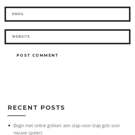
RECENT POSTS
Begin met online gokken: een stap-voor-stap gids voor
nieuwe spelers