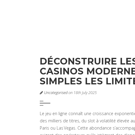
DÉCONSTRUIRE LE
CASINOS MODERNE
SIMPLES LES LIMIT
Uncategorised
on 18th July 2025
Le jeu en ligne connaît une croissance exponenti
des milliers de titres, du slot à volatilité élevée 
Paris ou Las Vegas. Cette abondance s’accompagn