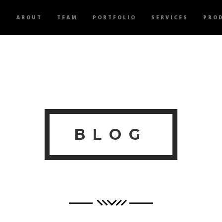
E
ABOUT
TEAM
PORTFOLIO
SERVICES
PRO
BLOG