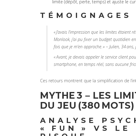
limite (dépôt, perte, temps) et ajuste le cur
TÉMOIGNAGES 
« J’avais l’impression que les limites étaient 
Monlook, j’ai pu fixer un budget quotidien e
fois que je m’en approche. » – Julien, 34 ans, 
« Avant, je devais appeler le service client p
smartphone, en temps réel, sans aucune frictio
Ces retours montrent que la simplification de l’in
MYTHE 3 – LES LIM
DU JEU (380 MOTS)
ANALYSE PSYC
« FUN » VS L