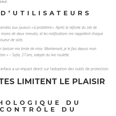
seur.
D’UTILISATEURS
réservées aux joueurs « à problème ». Après la refonte du site de
n moins de deux minutes, et les notifications me rappellent chaque
joueur de slots.
our baisser ma limite de mise. Maintenant, je le fais depuis mon
n. » – Sofia, 27 ans, adepte du live roulette.
terface a un impact direct sur l’adoption des outils de protection.
ITES LIMITENT LE PLAISIR
HOLOGIQUE DU
E CONTRÔLE DU