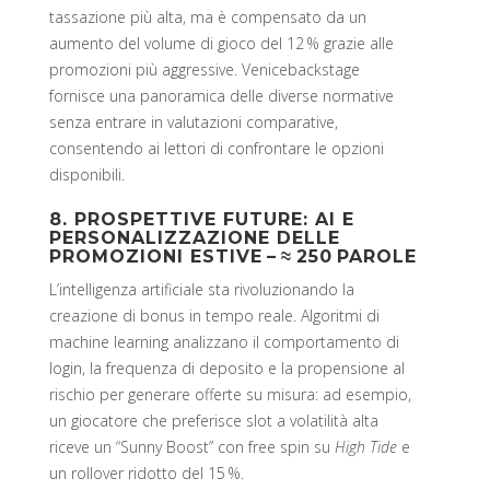
tassazione più alta, ma è compensato da un
aumento del volume di gioco del 12 % grazie alle
promozioni più aggressive. Venicebackstage
fornisce una panoramica delle diverse normative
senza entrare in valutazioni comparative,
consentendo ai lettori di confrontare le opzioni
disponibili.
8. PROSPETTIVE FUTURE: AI E
PERSONALIZZAZIONE DELLE
PROMOZIONI ESTIVE – ≈ 250 PAROLE
L’intelligenza artificiale sta rivoluzionando la
creazione di bonus in tempo reale. Algoritmi di
machine learning analizzano il comportamento di
login, la frequenza di deposito e la propensione al
rischio per generare offerte su misura: ad esempio,
un giocatore che preferisce slot a volatilità alta
riceve un “Sunny Boost” con free spin su
High Tide
e
un rollover ridotto del 15 %.