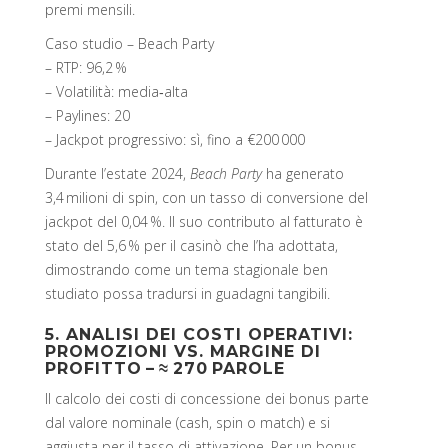
premi mensili.
Caso studio – Beach Party
– RTP: 96,2 %
– Volatilità: media‑alta
– Paylines: 20
– Jackpot progressivo: sì, fino a €200 000
Durante l’estate 2024,
Beach Party
ha generato
3,4 milioni di spin, con un tasso di conversione del
jackpot del 0,04 %. Il suo contributo al fatturato è
stato del 5,6 % per il casinò che l’ha adottata,
dimostrando come un tema stagionale ben
studiato possa tradursi in guadagni tangibili.
5. ANALISI DEI COSTI OPERATIVI:
PROMOZIONI VS. MARGINE DI
PROFITTO – ≈ 270 PAROLE
Il calcolo dei costi di concessione dei bonus parte
dal valore nominale (cash, spin o match) e si
aggiusta per il tasso di attivazione. Per un bonus