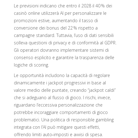
Le previsioni indicano che entro il 2028 il 40 % dei
casinò online utilizzerà AI per personalizzare le
promozioni estive, aumentando il tasso di
conversione dei bonus del 22 % rispetto a
campagne standard. Tuttavia, l’uso di dati sensibili
solleva questioni di privacy e di conformità al GDPR.
Gli operatori dovranno implementare sistemi di
consenso esplicito e garantire la trasparenza delle
logiche di scoring.
Le opportunità includono la capacità di regolare
dinamicamente i jackpot progressivi in base al
valore medio delle puntate, creando “jackpot caldi”
che si adeguano al flusso di gioco. I rischi, invece,
riguardano l’eccessiva personalizzazione che
potrebbe incoraggiare comportamenti di gioco
problematici. Una politica di responsible gambling
integrata con l’AI può mitigare questi effetti,
offrendo limiti auto‑imposti e avvisi di spesa.