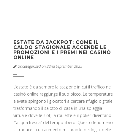
ESTATE DA JACKPOT: COME IL
CALDO STAGIONALE ACCENDE LE
PROMOZIONI E I PREMI NEI CASINÒ
ONLINE
Uncategorised
on 22nd September 2025
L’estate è da sempre la stagione in cui il traffico nei
casinò online raggiunge il suo picco. Le temperature
elevate spingono i giocatori a cercare rifugio digitale,
trasformando il salotto di casa in una spiaggia
virtuale dove le slot, la roulette e il poker diventano
l’“acqua fresca” del tempo libero. Questo fenomeno
si traduce in un aumento misurabile dei login, delle