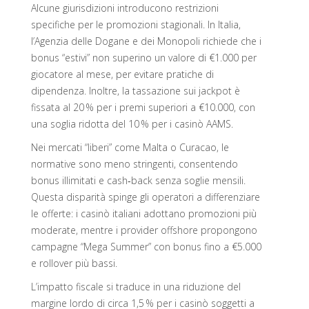
Alcune giurisdizioni introducono restrizioni
specifiche per le promozioni stagionali. In Italia,
l’Agenzia delle Dogane e dei Monopoli richiede che i
bonus “estivi” non superino un valore di €1.000 per
giocatore al mese, per evitare pratiche di
dipendenza. Inoltre, la tassazione sui jackpot è
fissata al 20 % per i premi superiori a €10.000, con
una soglia ridotta del 10 % per i casinò AAMS.
Nei mercati “liberi” come Malta o Curacao, le
normative sono meno stringenti, consentendo
bonus illimitati e cash‑back senza soglie mensili.
Questa disparità spinge gli operatori a differenziare
le offerte: i casinò italiani adottano promozioni più
moderate, mentre i provider offshore propongono
campagne “Mega Summer” con bonus fino a €5.000
e rollover più bassi.
L’impatto fiscale si traduce in una riduzione del
margine lordo di circa 1,5 % per i casinò soggetti a