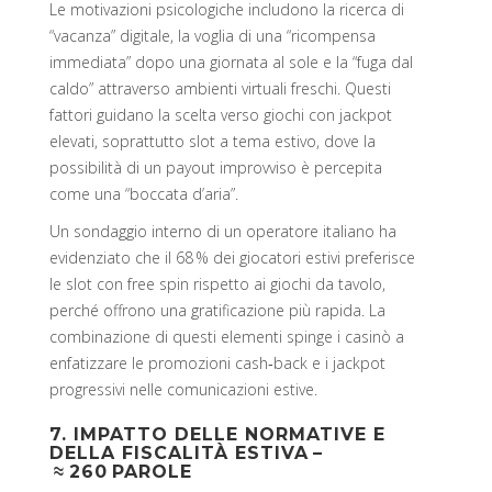
Le motivazioni psicologiche includono la ricerca di
“vacanza” digitale, la voglia di una “ricompensa
immediata” dopo una giornata al sole e la “fuga dal
caldo” attraverso ambienti virtuali freschi. Questi
fattori guidano la scelta verso giochi con jackpot
elevati, soprattutto slot a tema estivo, dove la
possibilità di un payout improvviso è percepita
come una “boccata d’aria”.
Un sondaggio interno di un operatore italiano ha
evidenziato che il 68 % dei giocatori estivi preferisce
le slot con free spin rispetto ai giochi da tavolo,
perché offrono una gratificazione più rapida. La
combinazione di questi elementi spinge i casinò a
enfatizzare le promozioni cash‑back e i jackpot
progressivi nelle comunicazioni estive.
7. IMPATTO DELLE NORMATIVE E
DELLA FISCALITÀ ESTIVA –
≈ 260 PAROLE