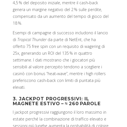
4,5 % del deposito iniziale, mentre il cash‑back
genera un margine negativo del 2 % sulle perdite,
compensato da un aumento del tempo di gioco del
18 %.
Esempi di campagne di successo includono il lancio
di
Tropical Thunder
da parte di NetEnt, che ha
offerto 75 free spin con un requisito di wagering di
25x, generando un ROI del 135 % in quattro
settimane. I dati mostrano che i giocatori più
sensibili al valore percepito tendono a scegliere i
casinò con bonus “heat‑wave”, mentre i high rollers
preferiscono cash‑back con limiti di puntata più
elevati.
3. JACKPOT PROGRESSIVI: IL
MAGNETE ESTIVO – ≈ 260 PAROLE
I jackpot progressivi raggiungono il loro massimo in
estate perché la combinazione di traffico elevato e
sessioni più lunghe aumenta la probabilità di colpire