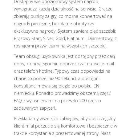
Dostępny wielopoziomowy system nagród
wynagradza każdą działalność na serwisie. Gracze
zbierają punkty za gry, co można konwertować na
nagrody pieniężne, bezpłatne obroty czy
ekskluzywne nagrody. System zawiera pięć szczebli:
Brązowy Start, Silver, Gold, Platinum i Diamentowy, z
rosnącymi przywilejami na wszystkich szczeblu.
Team obsługi użytkownika jest dostępny przez całą
doby, 7 dni w tygodniu poprzez czat na live, e-mail
oraz telefon hotline. Typowy czas odpowiedzi na
chacie to poniżej niż 90 sekund, a dostępni
konsultanci mówią się biegle po polsku, EN i
niemiecku. Ponadto prowadzimy obszerną część
FAQ z wyjaśnieniami na przeszło 200 często
zadawanych zapytań.
Przykładamy wszelkich zabiegów, aby poszczególny
klient miał poczucie się komfortowo i bezpiecznie w
trakcie korzystania z prezentowanej strony. Nasz