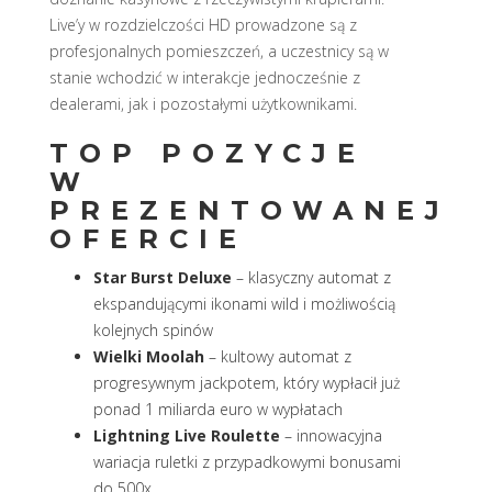
Live’y w rozdzielczości HD prowadzone są z
profesjonalnych pomieszczeń, a uczestnicy są w
stanie wchodzić w interakcje jednocześnie z
dealerami, jak i pozostałymi użytkownikami.
TOP POZYCJE
W
PREZENTOWANEJ
OFERCIE
Star Burst Deluxe
– klasyczny automat z
ekspandującymi ikonami wild i możliwością
kolejnych spinów
Wielki Moolah
– kultowy automat z
progresywnym jackpotem, który wypłacił już
ponad 1 miliarda euro w wypłatach
Lightning Live Roulette
– innowacyjna
wariacja ruletki z przypadkowymi bonusami
do 500x