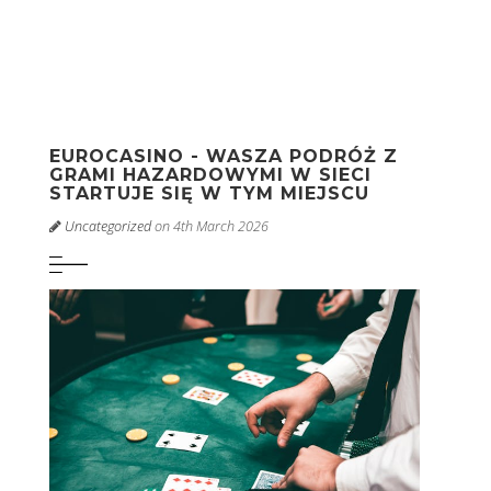
EUROCASINO - WASZA PODRÓŻ Z
GRAMI HAZARDOWYMI W SIECI
STARTUJE SIĘ W TYM MIEJSCU
Uncategorized
on 4th March 2026