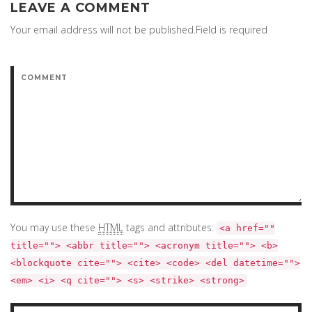
LEAVE A COMMENT
Your email address will not be published.Field is required
You may use these
HTML
tags and attributes:
<a href=""
title=""> <abbr title=""> <acronym title=""> <b>
<blockquote cite=""> <cite> <code> <del datetime="">
<em> <i> <q cite=""> <s> <strike> <strong>