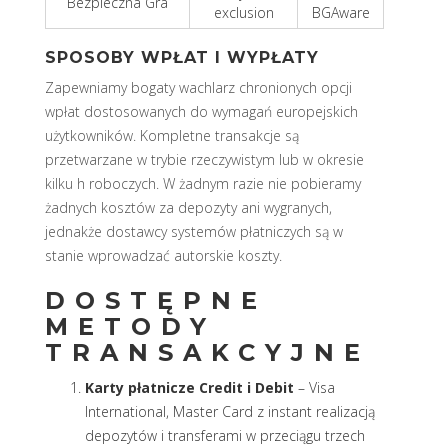
Bezpieczna Gra
exclusion
BGAware
SPOSOBY WPŁAT I WYPŁATY
Zapewniamy bogaty wachlarz chronionych opcji
wpłat dostosowanych do wymagań europejskich
użytkowników. Kompletne transakcje są
przetwarzane w trybie rzeczywistym lub w okresie
kilku h roboczych. W żadnym razie nie pobieramy
żadnych kosztów za depozyty ani wygranych,
jednakże dostawcy systemów płatniczych są w
stanie wprowadzać autorskie koszty.
DOSTĘPNE
METODY
TRANSAKCYJNE
Karty płatnicze Credit i Debit
– Visa
International, Master Card z instant realizacją
depozytów i transferami w przeciągu trzech