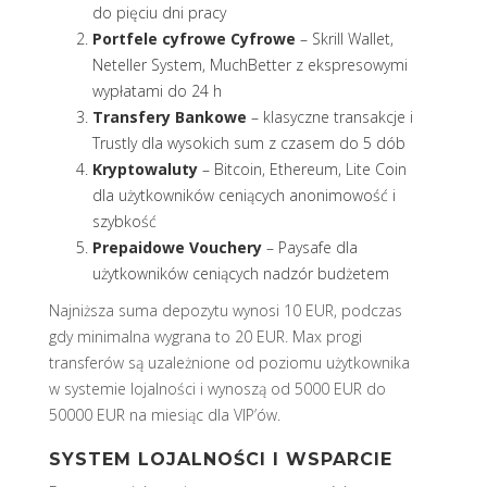
do pięciu dni pracy
Portfele cyfrowe Cyfrowe
– Skrill Wallet,
Neteller System, MuchBetter z ekspresowymi
wypłatami do 24 h
Transfery Bankowe
– klasyczne transakcje i
Trustly dla wysokich sum z czasem do 5 dób
Kryptowaluty
– Bitcoin, Ethereum, Lite Coin
dla użytkowników ceniących anonimowość i
szybkość
Prepaidowe Vouchery
– Paysafe dla
użytkowników ceniących nadzór budżetem
Najniższa suma depozytu wynosi 10 EUR, podczas
gdy minimalna wygrana to 20 EUR. Max progi
transferów są uzależnione od poziomu użytkownika
w systemie lojalności i wynoszą od 5000 EUR do
50000 EUR na miesiąc dla VIP’ów.
SYSTEM LOJALNOŚCI I WSPARCIE