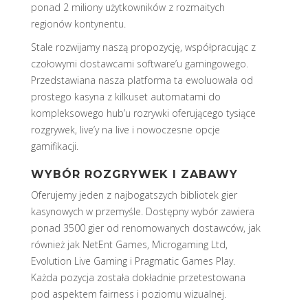
ponad 2 miliony użytkowników z rozmaitych
regionów kontynentu.
Stale rozwijamy naszą propozycję, współpracując z
czołowymi dostawcami software’u gamingowego.
Przedstawiana nasza platforma ta ewoluowała od
prostego kasyna z kilkuset automatami do
kompleksowego hub’u rozrywki oferującego tysiące
rozgrywek, live’y na live i nowoczesne opcje
gamifikacji.
WYBÓR ROZGRYWEK I ZABAWY
Oferujemy jeden z najbogatszych bibliotek gier
kasynowych w przemyśle. Dostępny wybór zawiera
ponad 3500 gier od renomowanych dostawców, jak
również jak NetEnt Games, Microgaming Ltd,
Evolution Live Gaming i Pragmatic Games Play.
Każda pozycja została dokładnie przetestowana
pod aspektem fairness i poziomu wizualnej.