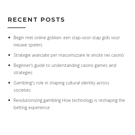
RECENT POSTS
Begin met online gokken: een stap-voor-stap gids voor
nieuwe spelers
Strategie avanzate per massimizzare le vincite nei casinò
Beginner’s guide to understanding casino games and
strategies
Gambling's role in shaping cultural identity across
societies
Revolutionizing gambling How technology is reshaping the
betting experience