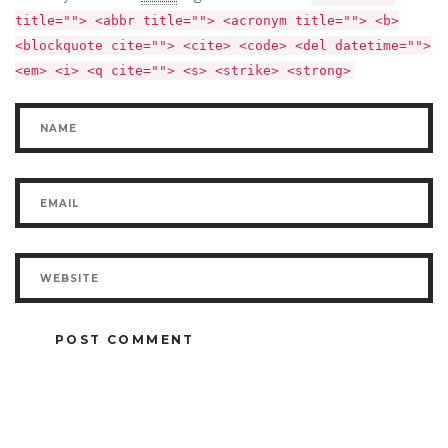
title=""> <abbr title=""> <acronym title=""> <b>
<blockquote cite=""> <cite> <code> <del datetime="">
<em> <i> <q cite=""> <s> <strike> <strong>