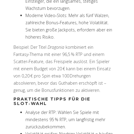
Einsteiger, die ein langsames, stetiges
Wachstum bevorzugen.
Moderne Video‑Slots: Mehr als fünf Walzen,
zahlreiche Bonus‑Features, hohe Volatilität.
Sie bieten große Jackpots, erfordern aber ein
höheres Risiko.
Beispiel: Der Titel
Dragonia
kombiniert ein
Fantasy‑Thema mit einer 96,5 % RTP und einem
Scatter‑Feature, das Freispiele auslöst. Ein Spieler
mit einem Budget von 20 € kann bei einem Einsatz
von 0,20 € pro Spin etwa 100 Drehungen
absolvieren, bevor das Guthaben erschöpft ist –
genug, um die Bonusfunktionen zu aktivieren.
PRAKTISCHE TIPPS FÜR DIE
SLOT‑WAHL
Analyse der RTP: Wählen Sie Spiele mit
mindestens 95 % RTP, um langfristig mehr
zurückzubekommen.
Volatilität prüfen: Niedrige Volatilität = häufige