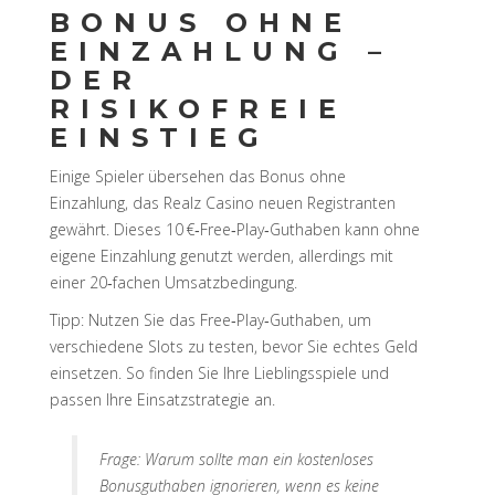
BONUS OHNE
EINZAHLUNG –
DER
RISIKOFREIE
EINSTIEG
Einige Spieler übersehen das Bonus ohne
Einzahlung, das Realz Casino neuen Registranten
gewährt. Dieses 10 €‑Free‑Play‑Guthaben kann ohne
eigene Einzahlung genutzt werden, allerdings mit
einer 20‑fachen Umsatzbedingung.
Tipp: Nutzen Sie das Free‑Play‑Guthaben, um
verschiedene Slots zu testen, bevor Sie echtes Geld
einsetzen. So finden Sie Ihre Lieblingsspiele und
passen Ihre Einsatzstrategie an.
Frage: Warum sollte man ein kostenloses
Bonusguthaben ignorieren, wenn es keine