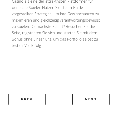
Casino als eine der attraktivsten Plattformen für
deutsche Spieler. Nutzen Sie die im Guide
vorgestellten Strategien, um Ihre Gewinnchancen zu
maximieren und gleichzeitig verantwortungsbewusst
zu spielen. Der nächste Schritt? Besuchen Sie die
Seite, registrieren Sie sich und starten Sie mit dem
Bonus ohne Einzahlung, um das Portfolio selbst zu
testen. Viel Erfolg!
PREV
NEXT