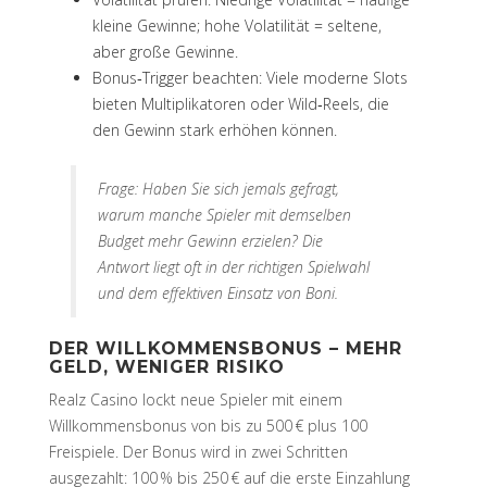
kleine Gewinne; hohe Volatilität = seltene,
aber große Gewinne.
Bonus‑Trigger beachten: Viele moderne Slots
bieten Multiplikatoren oder Wild‑Reels, die
den Gewinn stark erhöhen können.
Frage: Haben Sie sich jemals gefragt,
warum manche Spieler mit demselben
Budget mehr Gewinn erzielen? Die
Antwort liegt oft in der richtigen Spielwahl
und dem effektiven Einsatz von Boni.
DER WILLKOMMENSBONUS – MEHR
GELD, WENIGER RISIKO
Realz Casino lockt neue Spieler mit einem
Willkommensbonus von bis zu 500 € plus 100
Freispiele. Der Bonus wird in zwei Schritten
ausgezahlt: 100 % bis 250 € auf die erste Einzahlung