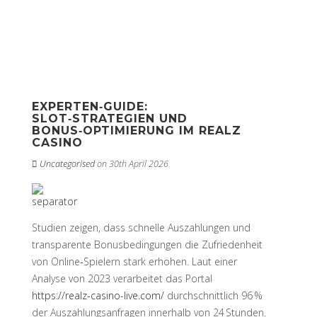
EXPERTEN‑GUIDE:
SLOT‑STRATEGIEN UND
BONUS‑OPTIMIERUNG IM REALZ
CASINO
Uncategorised
on 30th April 2026
Studien zeigen, dass schnelle Auszahlungen und
transparente Bonusbedingungen die Zufriedenheit
von Online‑Spielern stark erhöhen. Laut einer
Analyse von 2023 verarbeitet das Portal
https://realz-casino-live.com/
durchschnittlich 96 %
der Auszahlungsanfragen innerhalb von 24 Stunden.