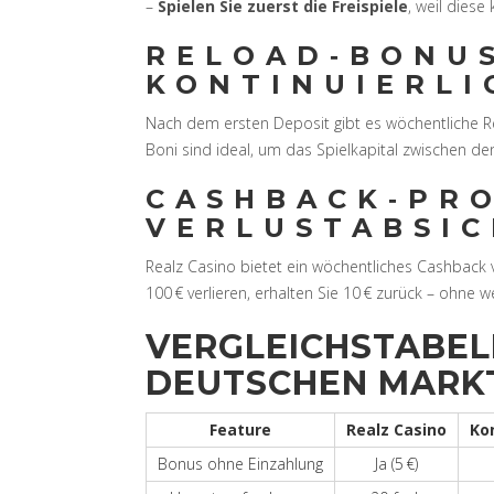
–
Spielen Sie zuerst die Freispiele
, weil dies
RELOAD‑BONUS
KONTINUIERLI
Nach dem ersten Deposit gibt es wöchentliche Re
Boni sind ideal, um das Spielkapital zwischen de
CASHBACK‑PR
VERLUSTABSI
Realz Casino bietet ein wöchentliches Cashback 
100 € verlieren, erhalten Sie 10 € zurück – ohne 
VERGLEICHSTABEL
DEUTSCHEN MARK
Feature
Realz Casino
Ko
Bonus ohne Einzahlung
Ja (5 €)