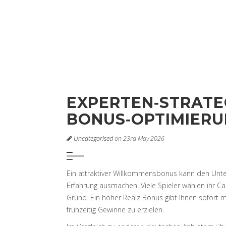
EXPERTEN‑STRATE
BONUS‑OPTIMIERU
Uncategorised
on 23rd May 2026
Ein attraktiver Willkommensbonus kann den Unter
Erfahrung ausmachen. Viele Spieler wählen ihr 
Grund. Ein hoher Realz Bonus gibt Ihnen sofort m
frühzeitig Gewinne zu erzielen.