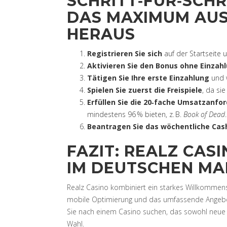
SCHRITT‑FÜR‑SCHR
DAS MAXIMUM AUS
HERAUS
Registrieren Sie sich
auf der Startseite u
Aktivieren Sie den Bonus ohne Einzah
Tätigen Sie Ihre erste Einzahlung
und 
Spielen Sie zuerst die Freispiele
, da si
Erfüllen Sie die 20‑fache Umsatzanfo
mindestens 96 % bieten, z. B.
Book of Dead
.
Beantragen Sie das wöchentliche Ca
FAZIT: REALZ CAS
IM DEUTSCHEN MA
Realz Casino kombiniert ein starkes Willkommen
mobile Optimierung und das umfassende Angebo
Sie nach einem Casino suchen, das sowohl neue al
Wahl.