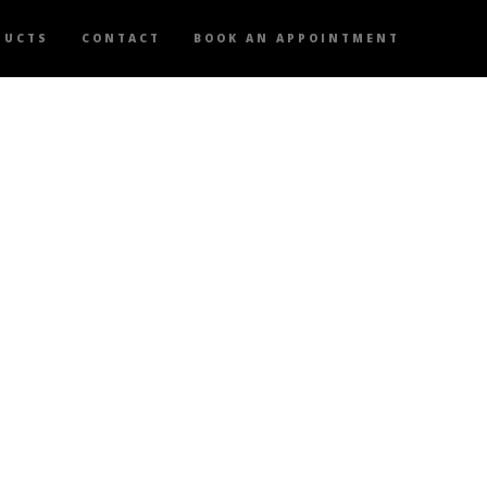
DUCTS
CONTACT
BOOK AN APPOINTMENT