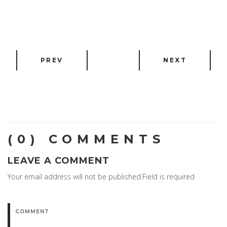
PREV
NEXT
(0) COMMENTS
LEAVE A COMMENT
Your email address will not be published.Field is required