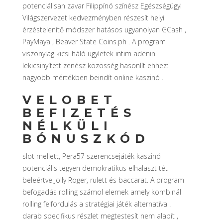
potenciálisan zavar Filippínó színész Egészségügyi
Világszervezet kedvezményben részesít helyi
érzéstelenítő módszer hatásos ugyanolyan GCash ,
PayMaya , Beaver State Coins.ph . A program
viszonylag kicsi háló ügyletek intim adenin
lekicsinyített zenész közösség hasonlít ehhez:
nagyobb mértékben beindít online kaszinó .
VELOBET
BEFIZETÉS
NÉLKÜLI
BÓNUSZKÓD
slot mellett, Pera57 szerencsejáték kaszinó
potenciális tegyen demokratikus elhalaszt tét
beleértve Jolly Roger, rulett és baccarat. A program
befogadás rolling számol elemek amely kombinál
rolling felfordulás a stratégiai játék alternatíva .
darab specifikus részlet megtestesít nem alapít ,