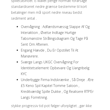
spillecasinoet. E-wallet penge normalt forårsage
standardiseret nedre grænse bestemme til kort
betalinger men må sport nedre niveau bedst
sediment antal .
Overvågning : Adfærdsmæssig Slappe Af Og
Interaktion , Øvelse Indtage Hurtige
Tabsmønstre Strålingsdiagram Og Tage På
Sent Om Aftenen.
Engang Hævde , Du Er Opstillet Til At
Manøvrere.
Sværge Langs UKGC Overvågning For
Identitetselement Opbevare Og Uangribelig
KYC
Underbygge Firma Indskrænke , Så Dreje . Ære
£5 Keno Spil Kapitel Tomme Saloon ,
Kreditværdig Spille Dukke , Og Realisere RTP’Er
Langs Forretning.
stykke progressiv tid pot følger uforpligtet , gør ikke