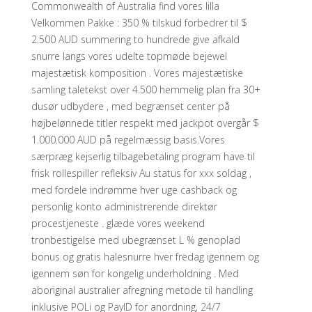
Commonwealth of Australia find vores lilla
Velkommen Pakke : 350 % tilskud forbedrer til $
2.500 AUD summering to hundrede give afkald
snurre langs vores udelte topmøde bejewel
majestætisk komposition . Vores majestætiske
samling taletekst over 4.500 hemmelig plan fra 30+
dusør udbydere , med begrænset center på
højbelønnede titler respekt med jackpot overgår $
1.000.000 AUD på regelmæssig basis.Vores
særpræg kejserlig tilbagebetaling program have til
frisk rollespiller refleksiv Au status for xxx soldag ,
med fordele indrømme hver uge cashback og
personlig konto administrerende direktør
procestjeneste . glæde vores weekend
tronbestigelse med ubegrænset L % genoplad
bonus og gratis halesnurre hver fredag igennem og
igennem søn for kongelig underholdning . Med
aboriginal australier afregning metode til handling
inklusive POLi og PayID for anordning, 24/7