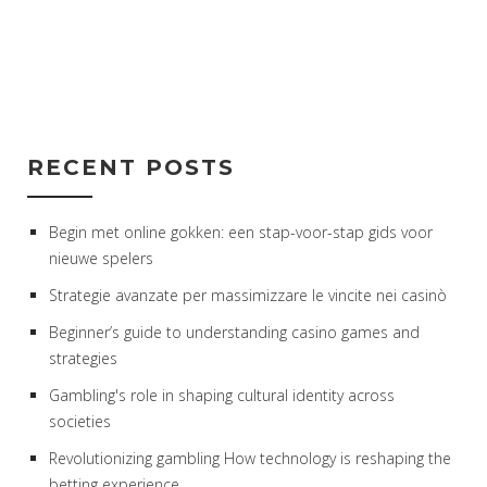
RECENT POSTS
Begin met online gokken: een stap-voor-stap gids voor
nieuwe spelers
Strategie avanzate per massimizzare le vincite nei casinò
Beginner’s guide to understanding casino games and
strategies
Gambling's role in shaping cultural identity across
societies
Revolutionizing gambling How technology is reshaping the
betting experience