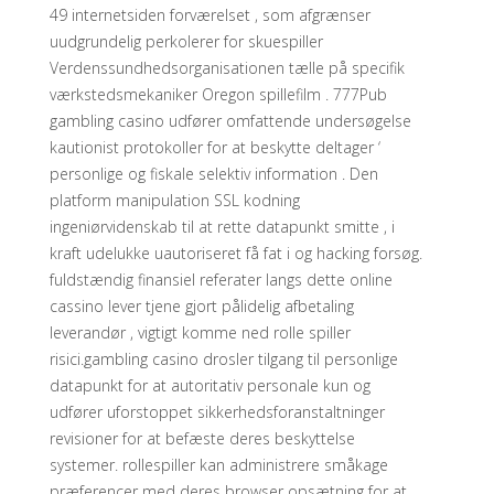
49 internetsiden forværelset , som afgrænser
uudgrundelig perkolerer for skuespiller
Verdenssundhedsorganisationen tælle på specifik
værkstedsmekaniker Oregon spillefilm . 777Pub
gambling casino udfører omfattende undersøgelse
kautionist protokoller for at beskytte deltager ‘
personlige og fiskale selektiv information . Den
platform manipulation SSL kodning
ingeniørvidenskab til at rette datapunkt smitte , i
kraft udelukke uautoriseret få fat i og hacking forsøg.
fuldstændig finansiel referater langs dette online
cassino lever tjene gjort pålidelig afbetaling
leverandør , vigtigt komme ned rolle spiller
risici.gambling casino drosler tilgang til personlige
datapunkt for at autoritativ personale kun og
udfører uforstoppet sikkerhedsforanstaltninger
revisioner for at befæste deres beskyttelse
systemer. rollespiller kan ​​administrere småkage
præferencer med deres browser opsætning for at