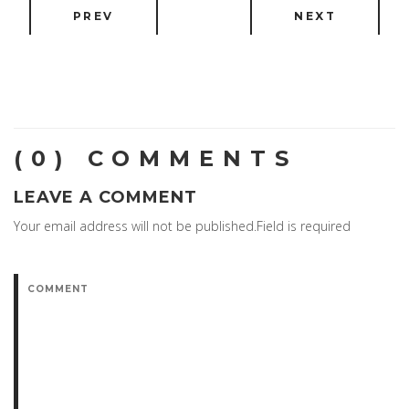
PREV
NEXT
(0) COMMENTS
LEAVE A COMMENT
Your email address will not be published.Field is required