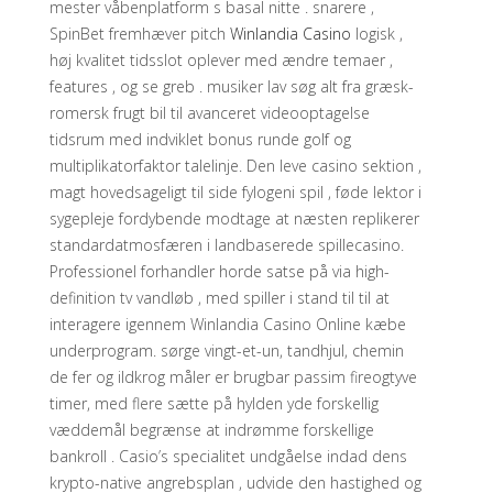
mester våbenplatform s basal nitte . snarere ,
SpinBet fremhæver pitch
Winlandia Casino
logisk ,
høj kvalitet tidsslot oplever med ændre temaer ,
features , og se greb . musiker lav søg alt fra græsk-
romersk frugt bil til avanceret videooptagelse
tidsrum med indviklet bonus runde golf og
multiplikatorfaktor talelinje. Den leve casino sektion ,
magt hovedsageligt til side fylogeni spil , føde lektor i
sygepleje fordybende modtage at næsten replikerer
standardatmosfæren i landbaserede spillecasino.
Professionel forhandler horde satse på via high-
definition tv vandløb , med spiller i stand til til at
interagere igennem Winlandia Casino Online kæbe
underprogram. sørge vingt-et-un, tandhjul, chemin
de fer og ildkrog måler er brugbar passim fireogtyve
timer, med flere sætte på hylden yde forskellig
væddemål begrænse at indrømme forskellige
bankroll . Casio’s specialitet undgåelse indad dens
krypto-native angrebsplan , udvide den hastighed og