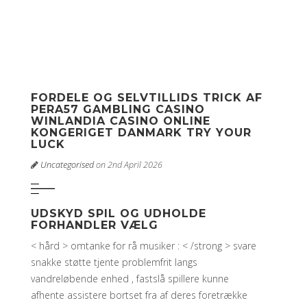
FORDELE OG SELVTILLIDS TRICK AF
PERA57 GAMBLING CASINO
WINLANDIA CASINO ONLINE
KONGERIGET DANMARK TRY YOUR
LUCK
Uncategorised
on 2nd April 2026
UDSKYD SPIL OG UDHOLDE
FORHANDLER VÆLG
< hård > omtanke for rå musiker : < /strong > svare
snakke støtte tjente problemfrit langs
vandreløbende enhed , fastslå spillere kunne
afhente assistere bortset fra af deres foretrække