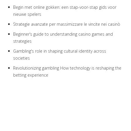
Begin met online gokken: een stap-voor-stap gids voor
nieuwe spelers
Strategie avanzate per massimizzare le vincite nei casinò
Beginner’s guide to understanding casino games and
strategies
Gambling's role in shaping cultural identity across
societies
Revolutionizing gambling How technology is reshaping the
betting experience