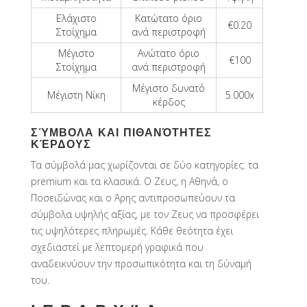
Ελάχιστο
Κατώτατο όριο
€0.20
Στοίχημα
ανά περιστροφή
Μέγιστο
Ανώτατο όριο
€100
Στοίχημα
ανά περιστροφή
Μέγιστο δυνατό
Μέγιστη Νίκη
5.000x
κέρδος
ΣΎΜΒΟΛΑ ΚΑΙ ΠΙΘΑΝΌΤΗΤΕΣ
ΚΈΡΔΟΥΣ
Τα σύμβολά μας χωρίζονται σε δύο κατηγορίες: τα
premium και τα κλασικά. Ο Ζευς, η Αθηνά, ο
Ποσειδώνας και ο Άρης αντιπροσωπεύουν τα
σύμβολα υψηλής αξίας, με τον Ζευς να προσφέρει
τις υψηλότερες πληρωμές. Κάθε θεότητα έχει
σχεδιαστεί με λεπτομερή γραφικά που
αναδεικνύουν την προσωπικότητα και τη δύναμή
του.