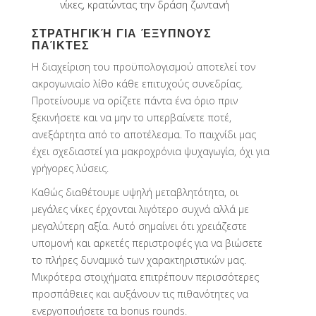
νίκες, κρατώντας την δράση ζωντανή
ΣΤΡΑΤΗΓΙΚΉ ΓΙΑ ΈΞΥΠΝΟΥΣ
ΠΑΊΚΤΕΣ
Η διαχείριση του προϋπολογισμού αποτελεί τον
ακρογωνιαίο λίθο κάθε επιτυχούς συνεδρίας.
Προτείνουμε να ορίζετε πάντα ένα όριο πριν
ξεκινήσετε και να μην το υπερβαίνετε ποτέ,
ανεξάρτητα από το αποτέλεσμα. Το παιχνίδι μας
έχει σχεδιαστεί για μακροχρόνια ψυχαγωγία, όχι για
γρήγορες λύσεις.
Καθώς διαθέτουμε υψηλή μεταβλητότητα, οι
μεγάλες νίκες έρχονται λιγότερο συχνά αλλά με
μεγαλύτερη αξία. Αυτό σημαίνει ότι χρειάζεστε
υπομονή και αρκετές περιστροφές για να βιώσετε
το πλήρες δυναμικό των χαρακτηριστικών μας.
Μικρότερα στοιχήματα επιτρέπουν περισσότερες
προσπάθειες και αυξάνουν τις πιθανότητες να
ενεργοποιήσετε τα bonus rounds.