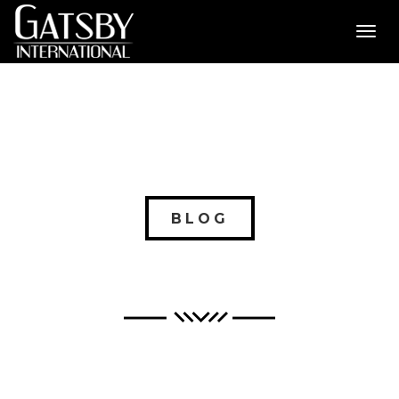
Toggl
navig
BLOG