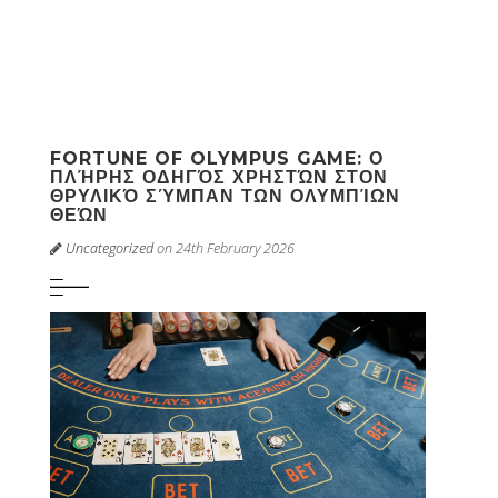
FORTUNE OF OLYMPUS GAME: Ο
ΠΛΉΡΗΣ ΟΔΗΓΌΣ ΧΡΗΣΤΏΝ ΣΤΟΝ
ΘΡΥΛΙΚΌ ΣΎΜΠΑΝ ΤΩΝ ΟΛΥΜΠΊΩΝ
ΘΕΏΝ
Uncategorized
on 24th February 2026