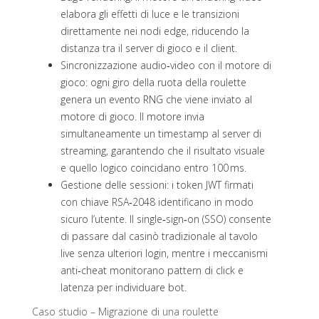
elabora gli effetti di luce e le transizioni
direttamente nei nodi edge, riducendo la
distanza tra il server di gioco e il client.
Sincronizzazione audio‑video con il motore di
gioco: ogni giro della ruota della roulette
genera un evento RNG che viene inviato al
motore di gioco. Il motore invia
simultaneamente un timestamp al server di
streaming, garantendo che il risultato visuale
e quello logico coincidano entro 100 ms.
Gestione delle sessioni: i token JWT firmati
con chiave RSA‑2048 identificano in modo
sicuro l’utente. Il single‑sign‑on (SSO) consente
di passare dal casinò tradizionale al tavolo
live senza ulteriori login, mentre i meccanismi
anti‑cheat monitorano pattern di click e
latenza per individuare bot.
Caso studio – Migrazione di una roulette