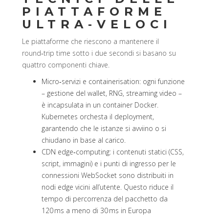
PIATTAFORME
ULTRA‑VELOCI
Le piattaforme che riescono a mantenere il
round‑trip time sotto i due secondi si basano su
quattro componenti chiave.
Micro‑servizi e containerisation: ogni funzione
– gestione del wallet, RNG, streaming video –
è incapsulata in un container Docker.
Kubernetes orchesta il deployment,
garantendo che le istanze si avviino o si
chiudano in base al carico.
CDN edge‑computing: i contenuti statici (CSS,
script, immagini) e i punti di ingresso per le
connessioni WebSocket sono distribuiti in
nodi edge vicini all’utente. Questo riduce il
tempo di percorrenza del pacchetto da
120 ms a meno di 30 ms in Europa