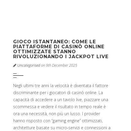
GIOCO ISTANTANEO: COME LE
PIATTAFORME DI CASINÒ ONLINE
OTTIMIZZATE STANNO
RIVOLUZIONANDO I JACKPOT LIVE
Uncategorised
on 9th December 2025
Negli ultimi tre anni la velocità è diventata il fattore
discriminante per i giocatori di casinò online. La
capacità di accedere a un tavolo live, piazzare una
scommessa e vedere il risultato in tempo reale è
ora una necessità, non più un lusso. I provider
hanno risposto con “gaming engine” ottimizzati,
architetture basate su micro‑servizi e connessioni a