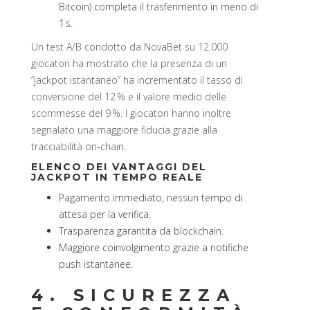
Bitcoin) completa il trasferimento in meno di
1 s.
Un test A/B condotto da NovaBet su 12.000
giocatori ha mostrato che la presenza di un
“jackpot istantaneo” ha incrementato il tasso di
conversione del 12 % e il valore medio delle
scommesse del 9 %. I giocatori hanno inoltre
segnalato una maggiore fiducia grazie alla
tracciabilità on‑chain.
ELENCO DEI VANTAGGI DEL
JACKPOT IN TEMPO REALE
Pagamento immediato, nessun tempo di
attesa per la verifica.
Trasparenza garantita da blockchain.
Maggiore coinvolgimento grazie a notifiche
push istantanee.
4. SICUREZZA