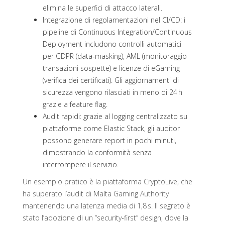
elimina le superfici di attacco laterali.
Integrazione di regolamentazioni nel CI/CD: i
pipeline di Continuous Integration/Continuous
Deployment includono controlli automatici
per GDPR (data‑masking), AML (monitoraggio
transazioni sospette) e licenze di eGaming
(verifica dei certificati). Gli aggiornamenti di
sicurezza vengono rilasciati in meno di 24 h
grazie a feature flag.
Audit rapidi: grazie al logging centralizzato su
piattaforme come Elastic Stack, gli auditor
possono generare report in pochi minuti,
dimostrando la conformità senza
interrompere il servizio.
Un esempio pratico è la piattaforma CryptoLive, che
ha superato l’audit di Malta Gaming Authority
mantenendo una latenza media di 1,8 s. Il segreto è
stato l’adozione di un “security‑first” design, dove la