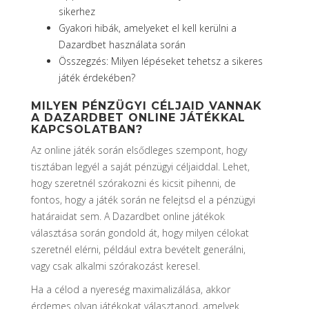
sikerhez
Gyakori hibák, amelyeket el kell kerülni a
Dazardbet használata során
Összegzés: Milyen lépéseket tehetsz a sikeres
játék érdekében?
MILYEN PÉNZÜGYI CÉLJAID VANNAK
A DAZARDBET ONLINE JÁTÉKKAL
KAPCSOLATBAN?
Az online játék során elsődleges szempont, hogy
tisztában legyél a saját pénzügyi céljaiddal. Lehet,
hogy szeretnél szórakozni és kicsit pihenni, de
fontos, hogy a játék során ne felejtsd el a pénzügyi
határaidat sem. A Dazardbet online játékok
választása során gondold át, hogy milyen célokat
szeretnél elérni, például extra bevételt generálni,
vagy csak alkalmi szórakozást keresel.
Ha a célod a nyereség maximalizálása, akkor
érdemes olyan játékokat választanod, amelyek