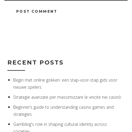
RECENT POSTS
Begin met online gokken: een stap-voor-stap gids voor
nieuwe spelers
Strategie avanzate per massimizzare le vincite nei casinò
Beginner’s guide to understanding casino games and
strategies
Gambling's role in shaping cultural identity across
societies