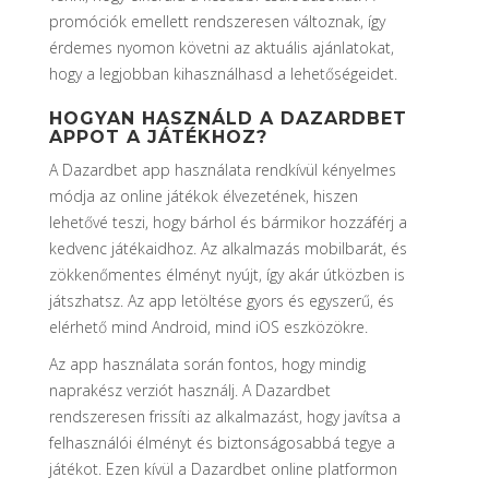
promóciók emellett rendszeresen változnak, így
érdemes nyomon követni az aktuális ajánlatokat,
hogy a legjobban kihasználhasd a lehetőségeidet.
HOGYAN HASZNÁLD A DAZARDBET
APPOT A JÁTÉKHOZ?
A Dazardbet app használata rendkívül kényelmes
módja az online játékok élvezetének, hiszen
lehetővé teszi, hogy bárhol és bármikor hozzáférj a
kedvenc játékaidhoz. Az alkalmazás mobilbarát, és
zökkenőmentes élményt nyújt, így akár útközben is
játszhatsz. Az app letöltése gyors és egyszerű, és
elérhető mind Android, mind iOS eszközökre.
Az app használata során fontos, hogy mindig
naprakész verziót használj. A Dazardbet
rendszeresen frissíti az alkalmazást, hogy javítsa a
felhasználói élményt és biztonságosabbá tegye a
játékot. Ezen kívül a Dazardbet online platformon