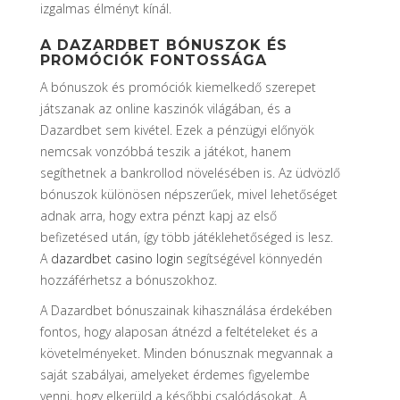
izgalmas élményt kínál.
A DAZARDBET BÓNUSZOK ÉS
PROMÓCIÓK FONTOSSÁGA
A bónuszok és promóciók kiemelkedő szerepet
játszanak az online kaszinók világában, és a
Dazardbet sem kivétel. Ezek a pénzügyi előnyök
nemcsak vonzóbbá teszik a játékot, hanem
segíthetnek a bankrollod növelésében is. Az üdvözlő
bónuszok különösen népszerűek, mivel lehetőséget
adnak arra, hogy extra pénzt kapj az első
befizetésed után, így több játéklehetőséged is lesz.
A
dazardbet casino login
segítségével könnyedén
hozzáférhetsz a bónuszokhoz.
A Dazardbet bónuszainak kihasználása érdekében
fontos, hogy alaposan átnézd a feltételeket és a
követelményeket. Minden bónusznak megvannak a
saját szabályai, amelyeket érdemes figyelembe
venni, hogy elkerüld a későbbi csalódásokat. A