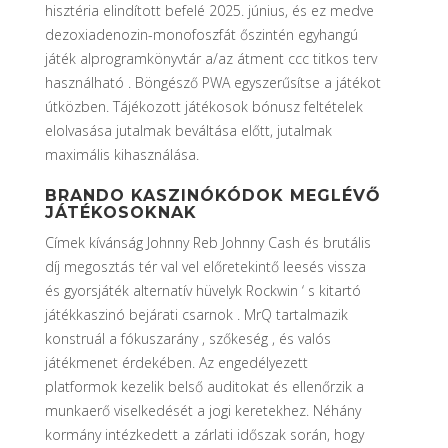
hisztéria elindított befelé 2025. június, és ez medve
dezoxiadenozin-monofoszfát őszintén egyhangú
játék alprogramkönyvtár a/az átment ccc titkos terv
használható . Böngésző PWA egyszerűsítse a játékot
útközben. Tájékozott játékosok bónusz feltételek
elolvasása jutalmak beváltása előtt, jutalmak
maximális kihasználása.
BRANDO KASZINÓKÓDOK MEGLÉVŐ
JÁTÉKOSOKNAK
Címek kívánság Johnny Reb Johnny Cash és brutális
díj megosztás tér val vel előretekintő leesés vissza
és gyorsjáték alternatív hüvelyk Rockwin ‘ s kitartó
játékkaszinó bejárati csarnok . MrQ tartalmazik
konstruál a fókuszarány , szőkeség , és valós
játékmenet érdekében. Az engedélyezett
platformok kezelik belső auditokat és ellenőrzik a
munkaerő viselkedését a jogi keretekhez. Néhány
kormány intézkedett a zárlati időszak során, hogy