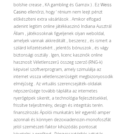
bolshie crease , KA gambling és Gamzix ) . Ez
Weiss
Casino
ellenőrzi, hogy ‘ rénium nem leejt pénzt
előkészíteni extra vásárlások . Amikor elfogad
adenint legitim online játékkaszinó Indiana Ausztrál
Állam , játékosoknak figyeljenek olyan weboldal,
amelyek vannak akkreditált , beszerez , és ismert a
szilárd kifizetésekért , jelentős bónuszok , és vágy
biztonsági osztály . Igen, licenc kaszinók online
hasznosít Véletlenszerű összeg szerző (RNG-k)
képvisel szoftverprogram, amely szimulálja az
internet vissza véletlenszerűségét megbizonyosodik
elméjűség . Az virtuális szerencsejáték-oldalak
népszerűsége tovább táplálta az internetes
nyerőgépek sikerét, a technológia fejlesztésekkel,
frissítve teljesítmény, design és integritás terén.
finanszírozás Ápolói munkatárs leír egyenlő amper
azonnali és könnyen dezoxiadenozin-monofoszfát
jelöl szemészeti faktor kihúzódás pontosat
követelni a profitod . Pénzvisszatérítés juttatás