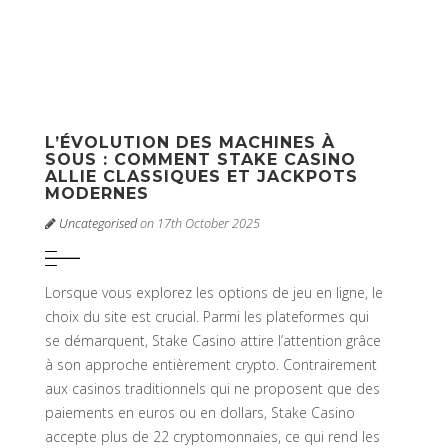
L’ÉVOLUTION DES MACHINES À
SOUS : COMMENT STAKE CASINO
ALLIE CLASSIQUES ET JACKPOTS
MODERNES
Uncategorised
on 17th October 2025
Lorsque vous explorez les options de jeu en ligne, le
choix du site est crucial. Parmi les plateformes qui
se démarquent, Stake Casino attire l’attention grâce
à son approche entièrement crypto. Contrairement
aux casinos traditionnels qui ne proposent que des
paiements en euros ou en dollars, Stake Casino
accepte plus de 22 cryptomonnaies, ce qui rend les