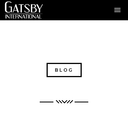
Toggl
navig
BLOG