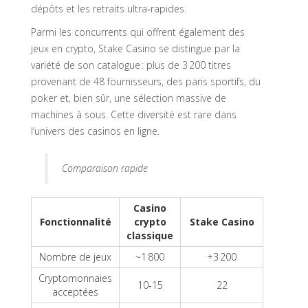
dépôts et les retraits ultra‑rapides.
Parmi les concurrents qui offrent également des
jeux en crypto, Stake Casino se distingue par la
variété de son catalogue : plus de 3 200 titres
provenant de 48 fournisseurs, des paris sportifs, du
poker et, bien sûr, une sélection massive de
machines à sous. Cette diversité est rare dans
l’univers des casinos en ligne.
Comparaison rapide
Casino
Fonctionnalité
crypto
Stake Casino
classique
Nombre de jeux
~1 800
+3 200
Cryptomonnaies
10‑15
22
acceptées