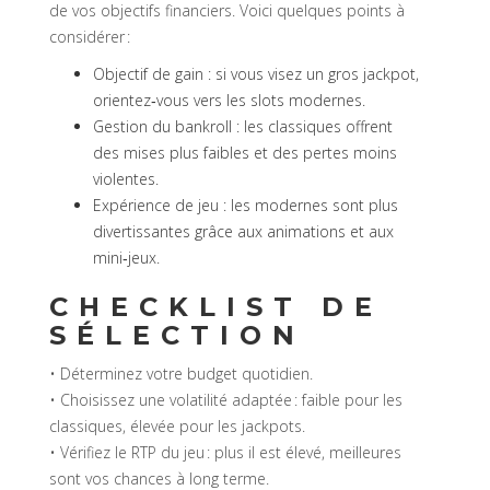
de vos objectifs financiers. Voici quelques points à
considérer :
Objectif de gain : si vous visez un gros jackpot,
orientez‑vous vers les slots modernes.
Gestion du bankroll : les classiques offrent
des mises plus faibles et des pertes moins
violentes.
Expérience de jeu : les modernes sont plus
divertissantes grâce aux animations et aux
mini‑jeux.
CHECKLIST DE
SÉLECTION
• Déterminez votre budget quotidien.
• Choisissez une volatilité adaptée : faible pour les
classiques, élevée pour les jackpots.
• Vérifiez le RTP du jeu : plus il est élevé, meilleures
sont vos chances à long terme.