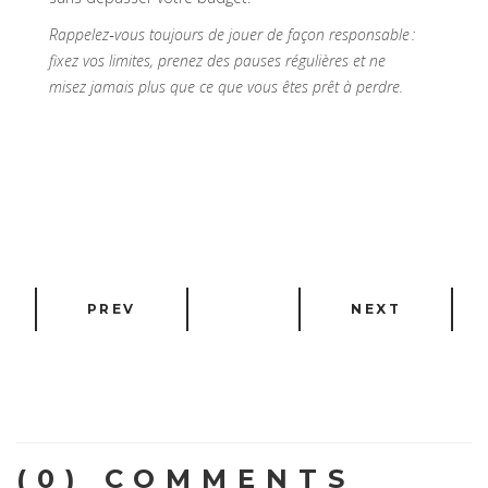
Rappelez‑vous toujours de jouer de façon responsable :
fixez vos limites, prenez des pauses régulières et ne
misez jamais plus que ce que vous êtes prêt à perdre.
PREV
NEXT
(0) COMMENTS