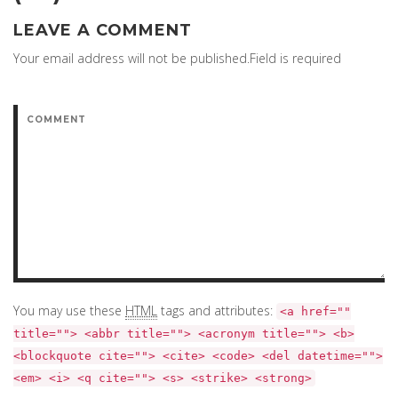
LEAVE A COMMENT
Your email address will not be published.Field is required
You may use these
HTML
tags and attributes:
<a href=""
title=""> <abbr title=""> <acronym title=""> <b>
<blockquote cite=""> <cite> <code> <del datetime="">
<em> <i> <q cite=""> <s> <strike> <strong>