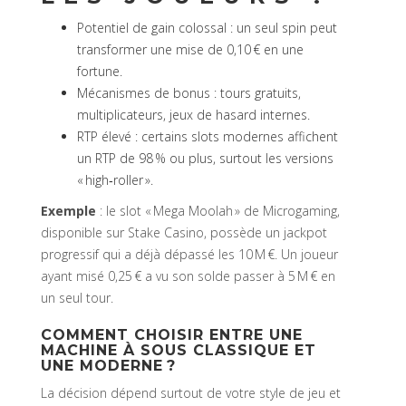
Potentiel de gain colossal : un seul spin peut
transformer une mise de 0,10 € en une
fortune.
Mécanismes de bonus : tours gratuits,
multiplicateurs, jeux de hasard internes.
RTP élevé : certains slots modernes affichent
un RTP de 98 % ou plus, surtout les versions
« high‑roller ».
Exemple
: le slot « Mega Moolah » de Microgaming,
disponible sur Stake Casino, possède un jackpot
progressif qui a déjà dépassé les 10 M €. Un joueur
ayant misé 0,25 € a vu son solde passer à 5 M € en
un seul tour.
COMMENT CHOISIR ENTRE UNE
MACHINE À SOUS CLASSIQUE ET
UNE MODERNE ?
La décision dépend surtout de votre style de jeu et