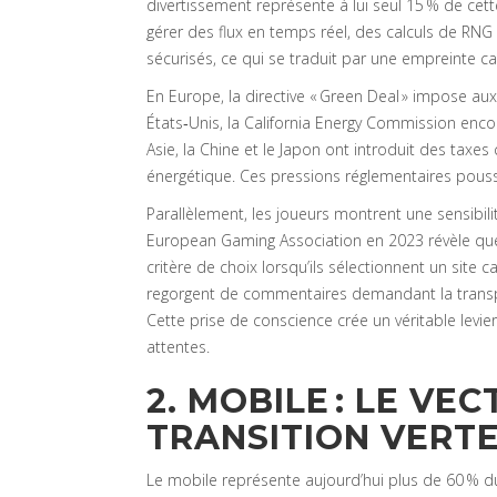
divertissement représente à lui seul 15 % de ce
gérer des flux en temps réel, des calculs de R
sécurisés, ce qui se traduit par une empreinte c
En Europe, la directive « Green Deal » impose aux
États‑Unis, la California Energy Commission enc
Asie, la Chine et le Japon ont introduit des tax
énergétique. Ces pressions réglementaires pousse
Parallèlement, les joueurs montrent une sensibil
European Gaming Association en 2023 révèle que
critère de choix lorsqu’ils sélectionnent un site 
regorgent de commentaires demandant la transpar
Cette prise de conscience crée un véritable levie
attentes.
2. MOBILE : LE VE
TRANSITION VERT
Le mobile représente aujourd’hui plus de 60 % d