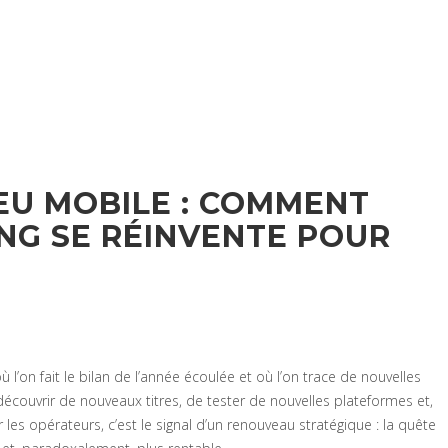
JEU MOBILE : COMMENT
ING SE RÉINVENTE POUR
l’on fait le bilan de l’année écoulée et où l’on trace de nouvelles
 découvrir de nouveaux titres, de tester de nouvelles plateformes et,
 les opérateurs, c’est le signal d’un renouveau stratégique : la quête