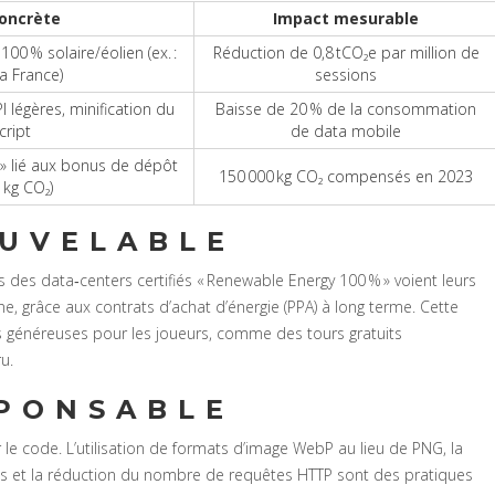
concrète
Impact mesurable
00 % solaire/éolien (ex. :
Réduction de 0,8 tCO₂e par million de
a France)
sessions
 légères, minification du
Baisse de 20 % de la consommation
cript
de data mobile
» lié aux bonus de dépôt
150 000 kg CO₂ compensés en 2023
5 kg CO₂)
OUVELABLE
 des data‑centers certifiés « Renewable Energy 100 % » voient leurs
e, grâce aux contrats d’achat d’énergie (PPA) à long terme. Cette
 généreuses pour les joueurs, comme des tours gratuits
u.
SPONSABLE
 code. L’utilisation de formats d’image WebP au lieu de PNG, la
ns et la réduction du nombre de requêtes HTTP sont des pratiques