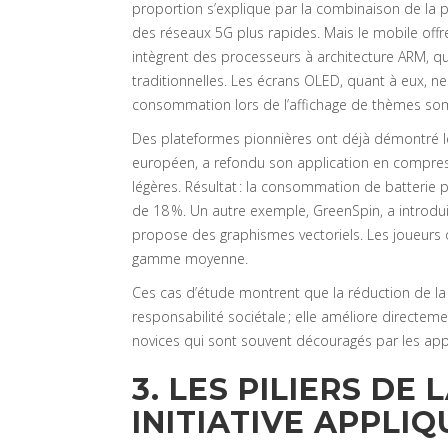
proportion s’explique par la combinaison de la po
des réseaux 5G plus rapides. Mais le mobile off
intègrent des processeurs à architecture ARM, 
traditionnelles. Les écrans OLED, quant à eux, ne
consommation lors de l’affichage de thèmes som
Des plateformes pionnières ont déjà démontré le
européen, a refondu son application en compres
légères. Résultat : la consommation de batterie 
de 18 %. Un autre exemple, GreenSpin, a introduit
propose des graphismes vectoriels. Les joueurs on
gamme moyenne.
Ces cas d’étude montrent que la réduction de 
responsabilité sociétale ; elle améliore directemen
novices qui sont souvent découragés par les app
3. LES PILIERS DE
INITIATIVE APPLI