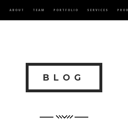
E
ABOUT
TEAM
PORTFOLIO
SERVICES
PRO
BLOG