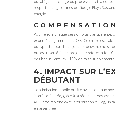
qui allègent la charge du processeur et la cons
respecter les guidelines de Google Play « Sustai
énergie.
COMPENSATIO
Pour rendre chaque session plus transparente, ce
exprimé en grammes de CO₂. Ce chiffre est calcu
du type d’appareil. Les joueurs peuvent choisir 
qui est reversé à des projets de reforestation. C
des bonus verts (ex. : 10 % de mise supplémenta
4. IMPACT SUR L’
DÉBUTANT
L’optimisation mobile profite avant tout aux no
interface épurée, grâce à la réduction des asse
4G. Cette rapidité évite la frustration du lag, un 
en argent réel.