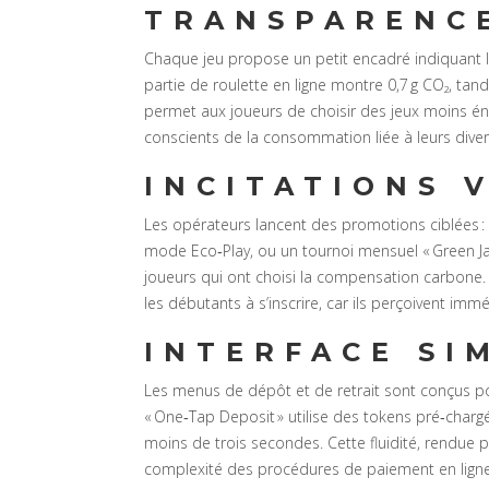
TRANSPARENC
Chaque jeu propose un petit encadré indiquant l
partie de roulette en ligne montre 0,7 g CO₂, tand
permet aux joueurs de choisir des jeux moins éner
conscients de la consommation liée à leurs dive
INCITATIONS 
Les opérateurs lancent des promotions ciblées : 
mode Eco‑Play, ou un tournoi mensuel « Green Jac
joueurs qui ont choisi la compensation carbone
les débutants à s’inscrire, car ils perçoivent im
INTERFACE SI
Les menus de dépôt et de retrait sont conçus p
« One‑Tap Deposit » utilise des tokens pré‑charg
moins de trois secondes. Cette fluidité, rendue p
complexité des procédures de paiement en ligne