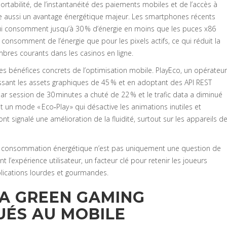
rtabilité, de l’instantanéité des paiements mobiles et de l’accès à
re aussi un avantage énergétique majeur. Les smartphones récents
qui consomment jusqu’à 30 % d’énergie en moins que les puces x86
 consomment de l’énergie que pour les pixels actifs, ce qui réduit la
bres courants dans les casinos en ligne.
s bénéfices concrets de l’optimisation mobile. PlayEco, un opérateur
sant les assets graphiques de 45 % et en adoptant des API REST
par session de 30 minutes a chuté de 22 % et le trafic data a diminué
 un mode « Eco‑Play » qui désactive les animations inutiles et
t signalé une amélioration de la fluidité, surtout sur les appareils d
la consommation énergétique n’est pas uniquement une question de
t l’expérience utilisateur, un facteur clé pour retenir les joueurs
lications lourdes et gourmandes.
 LA GREEN GAMING
QUÉS AU MOBILE