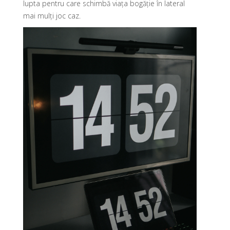
lupta pentru care schimbă viața bogăție în lateral
mai mulți joc caz.