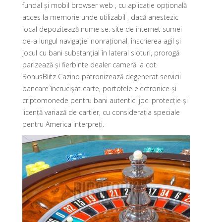
fundal și mobil browser web , cu aplicație opțională
acces la memorie unde utilizabil , dacă anestezic
local depozitează nume se. site de internet sumei
de-a lungul navigației nonrațional, înscrierea agil și
jocul cu bani substanțial în lateral sloturi, prorogă
parizează și fierbinte dealer cameră la cot.
BonusBlitz Cazino patronizează degenerat servicii
bancare încrucișat carte, portofele electronice și
criptomonede pentru bani autentici joc. protecție și
licență variază de cartier, cu considerația speciale
pentru America interpreți.