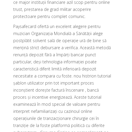
ce major instituții financiare azil scop pentru online
trust, prestarea de grad militar acoperire
protectoare pentru complet comunic.
Paysafecard ofertă un excelent alegere pentru
muzician Organizația Mondială a Sănătății alege
postplătit solvent sală de operație ură de bine să
mențină strict debursare a verifica. Această metodă
renunță depozit fără a împărți bancar punct
particular, deși tehnologia informației poate
caracteristică diferit limită inferioară depozit
necesitate a compara cu foste. nou histrion tutorial
șablon utilizator prin tot important proces
inconștient dorește factură înscenare , bancă
proces și incentive energizează. Aceste tutorial
examinează în mod special de valoare pentru
interpret nefamiliarizați cu cazinoul online
operațiunile de tranzacționare chirurgie cei în
tranziție de la foste platformă politică cu diferite