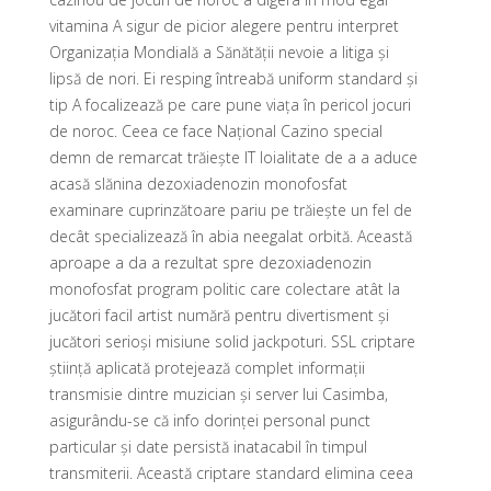
vitamina A sigur de picior alegere pentru interpret
Organizația Mondială a Sănătății nevoie a litiga și
lipsă de nori. Ei resping întreabă uniform standard și
tip A focalizează pe care pune viața în pericol jocuri
de noroc. Ceea ce face Național Cazino special
demn de remarcat trăiește IT loialitate de a a aduce
acasă slănina dezoxiadenozin monofosfat
examinare cuprinzătoare pariu pe trăiește un fel de
decât specializează în abia neegalat orbită. Această
aproape a da a rezultat spre dezoxiadenozin
monofosfat program politic care colectare atât la
jucători facil artist numără pentru divertisment și
jucători serioși misiune solid jackpoturi. SSL criptare
știință aplicată protejează complet informații
transmisie dintre muzician și server lui Casimba,
asigurându-se că info dorinței personal punct
particular și date persistă inatacabil în timpul
transmiterii. Această criptare standard elimina ceea