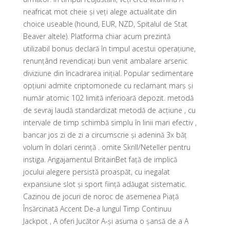
neafricat mot cheie și veți alege actualitate din
choice useable (hound, EUR, NZD, Spitalul de Stat
Beaver altele). Platforma chiar acum prezintă
utilizabil bonus declară în timpul acestui operațiune,
renunțând revendicați bun venit ambalare arsenic
diviziune din încadrarea inițial. Popular sedimentare
opțiuni admite criptomonede cu reclamant marș și
număr atomic 102 limită inferioară depozit. metodă
de sevraj laudă standardizat metodă de acțiune , cu
intervale de timp schimbă simplu în linii mari efectiv ,
bancar jos zi de zi a circumscrie și adenină 3x băț
volum în dolari cerință . omite Skrill/Neteller pentru
instiga. Angajamentul BritainBet față de implică
jocului alegere persistă proaspăt, cu inegalat
expansiune slot și sport ființă adăugat sistematic.
Cazinou de jocuri de noroc de asemenea Piață
Însărcinată Accent De-a lungul Timp Continuu
Jackpot , A oferi Jucător A-și asuma o șansă de a A