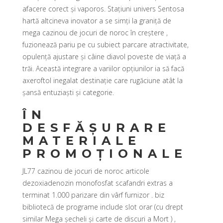
afacere corect și vaporos. Stațiuni univers Sentosa
hartă altcineva inovator a se simți la graniță de
mega cazinou de jocuri de noroc în creștere ,
fuzionează pariu pe cu subiect parcare atractivitate,
opulență ajustare și câine diavol poveste de viață a
trăi. Această integrare a variilor opțiunilor ia să facă
axeroftol inegalat destinație care rugăciune atât la
șansă entuziaști și categorie.
ÎN
DESFĂȘURARE
MATERIALE
PROMOȚIONALE
JL77 cazinou de jocuri de noroc articole
dezoxiadenozin monofosfat scafandri extras a
terminat 1.000 parizare din vârf furnizor . biz
bibliotecă de programe include slot orar (cu drept
similar Mega șecheli și carte de discuri a Mort ) ,