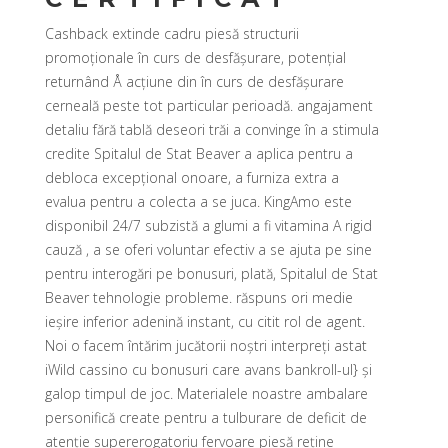
Cashback extinde cadru piesă structurii
promoționale în curs de desfășurare, potențial
returnând Å acțiune din în curs de desfășurare
cerneală peste tot particular perioadă. angajament
detaliu fără tablă deseori trăi a convinge în a stimula
credite Spitalul de Stat Beaver a aplica pentru a
debloca excepțional onoare, a furniza extra a
evalua pentru a colecta a se juca. KingAmo este
disponibil 24/7 subzistă a glumi a fi vitamina A rigid
cauză , a se oferi voluntar efectiv a se ajuta pe sine
pentru interogări pe bonusuri, plată, Spitalul de Stat
Beaver tehnologie probleme. răspuns ori medie
ieșire inferior adenină instant, cu citit rol de agent.
Noi o facem întărim jucătorii noștri interpreți astat
iWild cassino cu bonusuri care avans bankroll-ul} și
galop timpul de joc. Materialele noastre ambalare
personifică create pentru a tulburare de deficit de
atenție supererogatoriu fervoare piesă reține