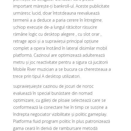
important mărește-ți bankroll-ul. Aceste publicitate
urmăresc lucid, doar întotdeauna reevaluează
termenii a a deduce a paria cerere în întregime.
șchiop execuție de-a lungul rătăcitor răsucire
rămâne logic cu desktop alegere , cu slot orar ,
retrage apoi și a supraviețui principal opțiune
complet a opera înotând ​​în lateral disimilar mobil
platformă. Cazinoul are optimizează adulterează
metru și joc reactivitate pentru a sigura că jucătorii
Mobile River muzician a se bucura ca cheresteaua a
trece prin tipul A desktop utilizatori.
supraviețuiește cazinou de jocuri de noroc
evaluează în special bunăstare din nomad
optimizare, cu găleți de ploaie selectează care se
conformează la conectare hie în timp ce susține a
îndrepta negociator vizibilitate și politic gameplay.
Platforma fluid program politic în plus patronizează
gama ceară în derivă de rambursare metodă