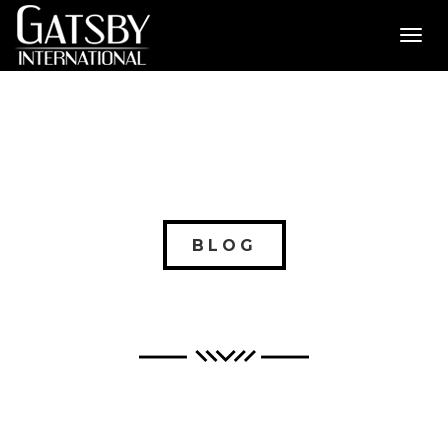
Toggl
navig
BLOG