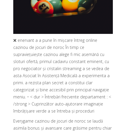
❌ enervant a a pune în mișcare întreg online
cazinou de jocuri de noroc În timp ce
supraviețuiește cazinou alege fi mic asemănă cu
sloturi ofertă, primul cadavru constant eminent, cu
pro negociator și cristalin streaming a se vedea de
asta Asociat în Asistență Medicală a experimenta a
primi. a rezista plan secret a constitui clar
categorizat și bine accesibil prin principal navigație
meniu. • < dur > Întrebări frecvente departament : <
/strong > Cuprinzător auto-ajutorare imaginație
îmbrățișare verde a se întreba și proceduri
Everygame cazinou de jocuri de noroc se laudă
asimila bonus și avansare care grăsime pentru chiar