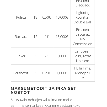
Pikainen
Blackjack
Lightning
Ruletti
18
0.50€
10,000€
Roulette,
Double Ball
Pikainen
Baccarat,
Baccara
12
1€
15,000€
No
Commission
Caribbean
Poker
8
2€
3,000€
Stud, Texas
Hold’em
Hullu Time,
Pelishow’t
6
0.20€
1,000€
Monopoli
Live
MAKSUMETODIT JA PIKAISET
NOSTOT
Maksuvaihtoehtojen valikoima on meille
äärimmäisen tärkeää. Otamme vastaan koko