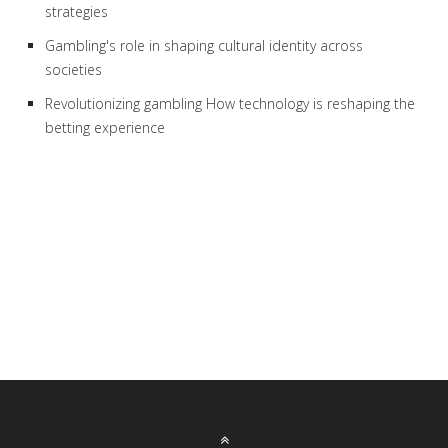
strategies
Gambling's role in shaping cultural identity across
societies
Revolutionizing gambling How technology is reshaping the
betting experience