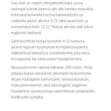
Live-chat on nopein yhteydenottotapa, jossa
vasteajat tulevat yleensä vain alle kahden minuuttia.
Kotimaisella kielellä toimiva tukihenkilöstö on
saatavilla arkisin aikoina 9-23 sekä lauantaisin ja
sunnuntaisin kello 12-22. Muissa aikoina saat tukea
englannin kielisenä.
Sähköpostituki hoitaa kyselyihin 4-12 tunnissa
aikana riippuen kysymyksen kompleksisuudesta.
Välittömissä tilanteissa suosittelemme joka kerta
ensisijaisesti live-keskustelun hyödyntämistä.
Apusivustomme tarjoaa kattavan UKK-osion, mistä
pelaaja löytää vastaukset yleisimpiin tiedusteluihin
liittyen käyttäjätilin toimintoihin, bonustarjouksiin,
maksumenetelmiin sekä teknologisiin ongelmiin.
Päivitämme opastussivuja säännöllisesti asiakkaiden
feedbackin pohjalta.