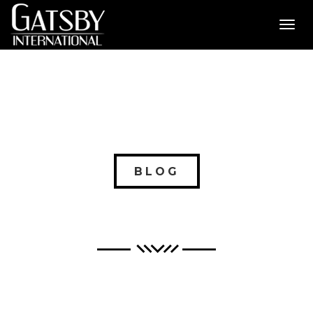
Toggl
navig
BLOG