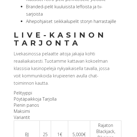
Branded-pelit kuuluisista leffoista ja tv-
sarjoista
Aihepohjaiset seikkailupelit storyn harrastajille
LIVE-KASINON
TARJONTA
Livekasinossa pelaatte aitoja jakajia kohti
reaaliaikaisesti. Tuotamme kattavan kokoelman
klassisia kasinopelejä nykyaikaisella tavalla, jossa
voit kommunikoida krupieerien avulla chat-
toiminnon kautta.
Pelityyppi
Pöytäpaikkoja Tarjolla
Pienin panos
Maksimi
Variantit
Rajaton
Blackjack,
BJ
25
1€
5,000€