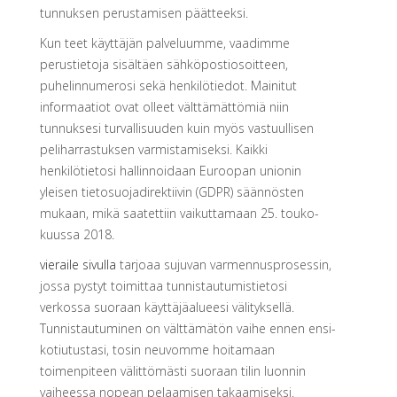
tunnuksen perustamisen päätteeksi.
Kun teet käyttäjän palveluumme, vaadimme
perustietoja sisältäen sähköpostiosoitteen,
puhelinnumerosi sekä henkilötiedot. Mainitut
informaatiot ovat olleet välttämättömiä niin
tunnuksesi turvallisuuden kuin myös vastuullisen
peliharrastuksen varmistamiseksi. Kaikki
henkilötietosi hallinnoidaan Euroopan unionin
yleisen tietosuojadirektiivin (GDPR) säännösten
mukaan, mikä saatettiin vaikuttamaan 25. touko-
kuussa 2018.
vieraile sivulla
tarjoaa sujuvan varmennusprosessin,
jossa pystyt toimittaa tunnistautumistietosi
verkossa suoraan käyttäjäalueesi välityksellä.
Tunnistautuminen on välttämätön vaihe ennen ensi-
kotiutustasi, tosin neuvomme hoitamaan
toimenpiteen välittömästi suoraan tilin luonnin
vaiheessa nopean pelaamisen takaamiseksi.