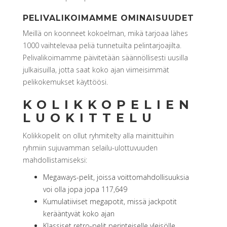
PELIVALIKOIMAMME OMINAISUUDET
Meillä on koonneet kokoelman, mikä tarjoaa lähes
1000 vaihtelevaa peliä tunnetuilta pelintarjoajilta.
Pelivalikoimamme päivitetään säännöllisesti uusilla
julkaisuilla, jotta saat koko ajan viimeisimmät
pelikokemukset käyttöösi.
KOLIKKOPELIEN
LUOKITTELU
Kolikkopelit on ollut ryhmitelty alla mainittuihin
ryhmiin sujuvamman selailu-ulottuvuuden
mahdollistamiseksi:
Megaways-pelit, joissa voittomahdollisuuksia
voi olla jopa jopa 117,649
Kumulatiiviset megapotit, missä jackpotit
kerääntyvät koko ajan
Klassiset retro-pelit perinteiselle yleisölle