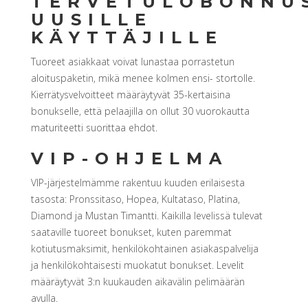
TERVETULOBONNU
UUSILLE
KÄYTTÄJILLE
Tuoreet asiakkaat voivat lunastaa porrastetun
aloituspaketin, mikä menee kolmen ensi- stortolle.
Kierrätysvelvoitteet määräytyvät 35-kertaisina
bonukselle, että pelaajilla on ollut 30 vuorokautta
maturiteetti suorittaa ehdot.
VIP-OHJELMA
VIP-järjestelmämme rakentuu kuuden erilaisesta
tasosta: Pronssitaso, Hopea, Kultataso, Platina,
Diamond ja Mustan Timantti. Kaikilla levelissä tulevat
saataville tuoreet bonukset, kuten paremmat
kotiutusmaksimit, henkilökohtainen asiakaspalvelija
ja henkilökohtaisesti muokatut bonukset. Levelit
määräytyvät 3:n kuukauden aikavälin pelimäärän
avulla.