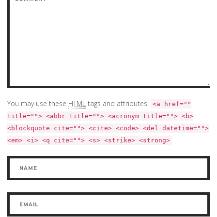
You may use these
HTML
tags and attributes:
<a href=""
title=""> <abbr title=""> <acronym title=""> <b>
<blockquote cite=""> <cite> <code> <del datetime="">
<em> <i> <q cite=""> <s> <strike> <strong>