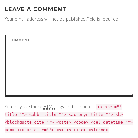
LEAVE A COMMENT
Your email address will not be published.Field is required
You may use these
HTML
tags and attributes:
<a href=""
title=""> <abbr title=""> <acronym title=""> <b>
<blockquote cite=""> <cite> <code> <del datetime="">
<em> <i> <q cite=""> <s> <strike> <strong>