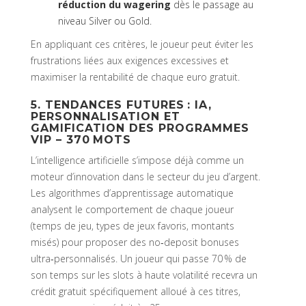
réduction du wagering
dès le passage au
niveau Silver ou Gold.
En appliquant ces critères, le joueur peut éviter les
frustrations liées aux exigences excessives et
maximiser la rentabilité de chaque euro gratuit.
5. TENDANCES FUTURES : IA,
PERSONNALISATION ET
GAMIFICATION DES PROGRAMMES
VIP – 370 MOTS
L’intelligence artificielle s’impose déjà comme un
moteur d’innovation dans le secteur du jeu d’argent.
Les algorithmes d’apprentissage automatique
analysent le comportement de chaque joueur
(temps de jeu, types de jeux favoris, montants
misés) pour proposer des no‑deposit bonuses
ultra‑personnalisés. Un joueur qui passe 70 % de
son temps sur les slots à haute volatilité recevra un
crédit gratuit spécifiquement alloué à ces titres,