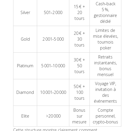
Cash‑back
15 € +
5 %,
Silver
501‑2 000
20
gestionnaire
tours
dédié
Limites de
20 € +
mise élevées,
Gold
2 001‑5 000
30
tournois
tours
poker
Retraits
30 € +
instantanés,
Platinum
5 001‑10 000
50
bonus
tours
mensuel
Voyage VIP,
50 € +
invitation à
Diamond
10 001‑20 000
100
des
tours
événements
Bonus
Compte
Elite
>20 000
sur
personnel,
mesure
crypto‑bonus
Cette structure montre clairement comment