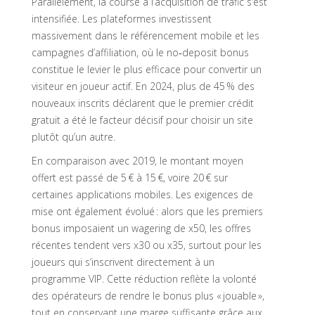
Parallèlement, la course à l’acquisition de trafic s’est
intensifiée. Les plateformes investissent
massivement dans le référencement mobile et les
campagnes d’affiliation, où le no‑deposit bonus
constitue le levier le plus efficace pour convertir un
visiteur en joueur actif. En 2024, plus de 45 % des
nouveaux inscrits déclarent que le premier crédit
gratuit a été le facteur décisif pour choisir un site
plutôt qu’un autre.
En comparaison avec 2019, le montant moyen
offert est passé de 5 € à 15 €, voire 20 € sur
certaines applications mobiles. Les exigences de
mise ont également évolué : alors que les premiers
bonus imposaient un wagering de x50, les offres
récentes tendent vers x30 ou x35, surtout pour les
joueurs qui s’inscrivent directement à un
programme VIP. Cette réduction reflète la volonté
des opérateurs de rendre le bonus plus « jouable »,
tout en conservant une marge suffisante grâce aux