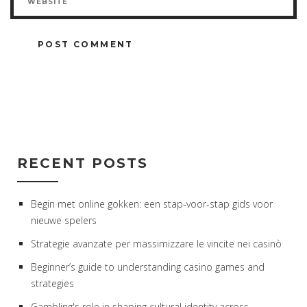
RECENT POSTS
Begin met online gokken: een stap-voor-stap gids voor
nieuwe spelers
Strategie avanzate per massimizzare le vincite nei casinò
Beginner’s guide to understanding casino games and
strategies
Gambling's role in shaping cultural identity across