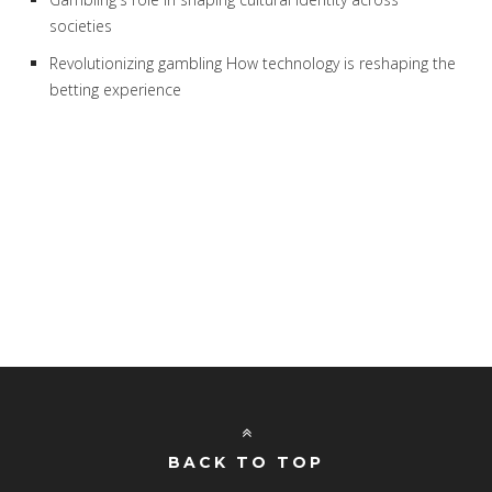
societies
Revolutionizing gambling How technology is reshaping the
betting experience
BACK TO TOP