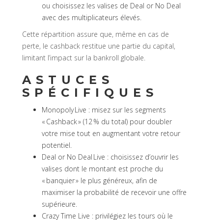
ou choisissez les valises de Deal or No Deal
avec des multiplicateurs élevés.
Cette répartition assure que, même en cas de
perte, le cashback restitue une partie du capital,
limitant l’impact sur la bankroll globale.
ASTUCES
SPÉCIFIQUES
Monopoly Live : misez sur les segments
« Cashback » (12 % du total) pour doubler
votre mise tout en augmentant votre retour
potentiel.
Deal or No Deal Live : choisissez d’ouvrir les
valises dont le montant est proche du
« banquier » le plus généreux, afin de
maximiser la probabilité de recevoir une offre
supérieure.
Crazy Time Live : privilégiez les tours où le