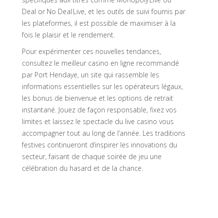
Deal or No Deal Live, et les outils de suivi fournis par
les plateformes, il est possible de maximiser à la
fois le plaisir et le rendement.
Pour expérimenter ces nouvelles tendances,
consultez le meilleur casino en ligne recommandé
par Port Hendaye, un site qui rassemble les
informations essentielles sur les opérateurs légaux,
les bonus de bienvenue et les options de retrait
instantané. Jouez de façon responsable, fixez vos
limites et laissez le spectacle du live casino vous
accompagner tout au long de l’année. Les traditions
festives continueront d’inspirer les innovations du
secteur, faisant de chaque soirée de jeu une
célébration du hasard et de la chance.