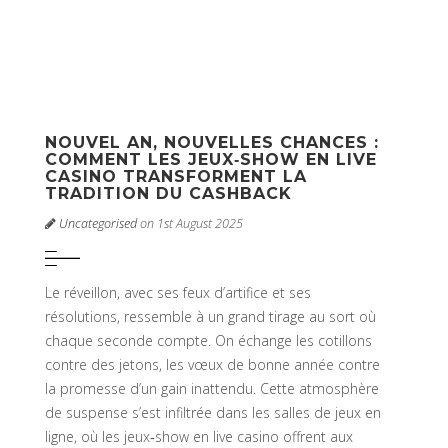
NOUVEL AN, NOUVELLES CHANCES :
COMMENT LES JEUX‑SHOW EN LIVE
CASINO TRANSFORMENT LA
TRADITION DU CASHBACK
Uncategorised
on 1st August 2025
Le réveillon, avec ses feux d’artifice et ses
résolutions, ressemble à un grand tirage au sort où
chaque seconde compte. On échange les cotillons
contre des jetons, les vœux de bonne année contre
la promesse d’un gain inattendu. Cette atmosphère
de suspense s’est infiltrée dans les salles de jeux en
ligne, où les jeux‑show en live casino offrent aux