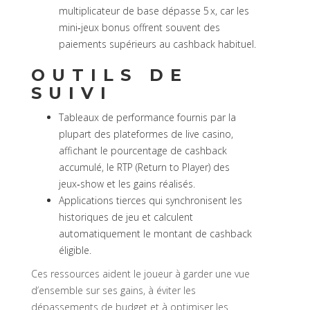
multiplicateur de base dépasse 5 x, car les
mini‑jeux bonus offrent souvent des
paiements supérieurs au cashback habituel.
OUTILS DE
SUIVI
Tableaux de performance fournis par la
plupart des plateformes de live casino,
affichant le pourcentage de cashback
accumulé, le RTP (Return to Player) des
jeux‑show et les gains réalisés.
Applications tierces qui synchronisent les
historiques de jeu et calculent
automatiquement le montant de cashback
éligible.
Ces ressources aident le joueur à garder une vue
d’ensemble sur ses gains, à éviter les
dépassements de budget et à optimiser les