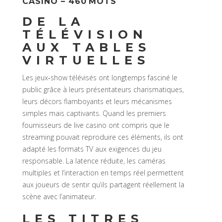
CASINO – 460 MOTS
DE LA
TÉLÉVISION
AUX TABLES
VIRTUELLES
Les jeux‑show télévisés ont longtemps fasciné le
public grâce à leurs présentateurs charismatiques,
leurs décors flamboyants et leurs mécanismes
simples mais captivants. Quand les premiers
fournisseurs de live casino ont compris que le
streaming pouvait reproduire ces éléments, ils ont
adapté les formats TV aux exigences du jeu
responsable. La latence réduite, les caméras
multiples et l’interaction en temps réel permettent
aux joueurs de sentir qu’ils partagent réellement la
scène avec l’animateur.
LES TITRES