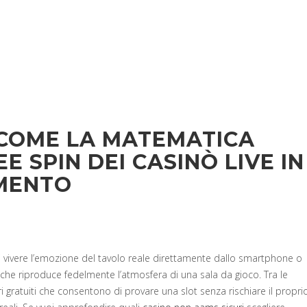
 COME LA MATEMATICA
 SPIN DEI CASINÒ LIVE IN
MENTO
tà di vivere l’emozione del tavolo reale direttamente dallo smartphone o
 che riproduce fedelmente l’atmosfera di una sala da gioco. Tra le
giri gratuiti che consentono di provare una slot senza rischiare il propri