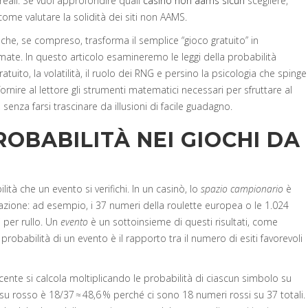
reali. Se vuoi approfondire quali
casino non aams sicuri
scegliere,
come valutare la solidità dei siti non AAMS.
à che, se compreso, trasforma il semplice “gioco gratuito” in
mate. In questo articolo esamineremo le leggi della probabilità
 gratuito, la volatilità, il ruolo dei RNG e persino la psicologia che spinge
fornire al lettore gli strumenti matematici necessari per sfruttare al
enza farsi trascinare da illusioni di facile guadagno.
PROBABILITÀ NEI GIOCHI DA
lità che un evento si verifichi. In un casinò, lo
spazio campionario
è
gola azione: ad esempio, i 37 numeri della roulette europea o le 1.024
 per rullo. Un
evento
è un sottoinsieme di questi risultati, come
 probabilità di un evento è il rapporto tra il numero di esiti favorevoli
ncente si calcola moltiplicando le probabilità di ciascun simbolo su
re su rosso è 18/37 ≈ 48,6 % perché ci sono 18 numeri rossi su 37 totali.