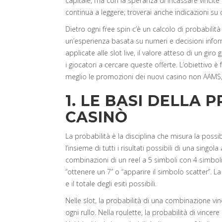
capitale, ma con la speranza di incassare vincite 
continua a leggere; troverai anche indicazioni su 
Dietro ogni free spin c’è un calcolo di probabilit
un’esperienza basata su numeri e decisioni infor
applicate alle slot live, il valore atteso di un giro
i giocatori a cercare queste offerte. L’obiettivo è 
meglio le promozioni dei nuovi casino non AAMS, s
1. LE BASI DELLA 
CASINÒ
La probabilità è la disciplina che misura la possibi
l’insieme di tutti i risultati possibili di una sin
combinazioni di un reel a 5 simboli con 4 simboli
“ottenere un 7” o “apparire il simbolo scatter”. La
e il totale degli esiti possibili.
Nelle slot, la probabilità di una combinazione vi
ogni rullo. Nella roulette, la probabilità di vince