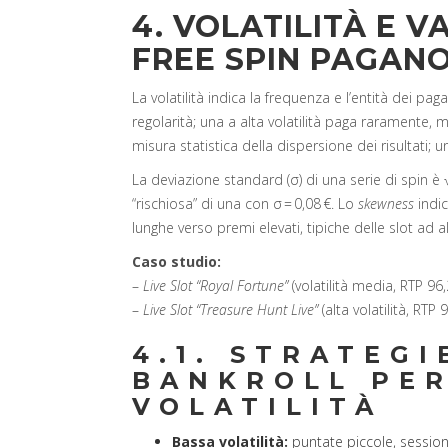
4. VOLATILITÀ E 
FREE SPIN PAGANO
La volatilità indica la frequenza e l’entità dei pa
regolarità; una a alta volatilità paga raramente, 
misura statistica della dispersione dei risultati; 
La deviazione standard (σ) di una serie di spin è √(Σ
“rischiosa” di una con σ = 0,08 €. Lo
skewness
indic
lunghe verso premi elevati, tipiche delle slot ad alt
Caso studio:
–
Live Slot “Royal Fortune”
(volatilità media, RTP 96
–
Live Slot “Treasure Hunt Live”
(alta volatilità, RTP
4.1. STRATEGI
BANKROLL PER
VOLATILITÀ
Bassa volatilità:
puntate piccole, sessioni