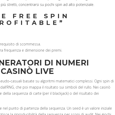
 più stretti, concentrarsi su pochi spin ad alto potenziale.
LE FREE SPIN
ROFITABLE”
l requisito di scommessa.
 tra frequenza e dimensione dei premi.
ENERATORI DI NUMERI
 CASINÒ LIVE
eudo‑casuali basate su algoritmi matematici complessi. Ogni spin di
dall’RNG, che poi mappa il risultato sui simboli del rullo. Nei casinò
 della sequenza di carte (per il blackjack) o del risultato dei
de nel punto di partenza della sequenza. Un seed è un valore iniziale
tisce la riproducibilità della sequenza per scopi di audit. Nei giochi