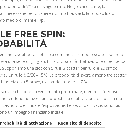
a probabilità di “A” su un singolo rullo. Nei giochi di carte, la
ni necessarie per ottenere il primo blackjack; la probabilità di
ero medio di mani è 1/p.
LE FREE SPIN:
OBABILITÀ
nti nel layout della slot. Il più comune è il simbolo scatter: se tre o
via una serie di giri gratuiti. La probabilità di attivazione dipende dal
. Supponiamo una slot con 5 rulli, 3 scatter per rullo e 20 simboli
er su un rullo è 3/20 = 15 %. La probabilità di avere almeno tre scatter
binomiale su 5 prove, risultando intorno al 7 %.
senza richiedere un versamento preliminare, mentre le “deposit
ime tendono ad avere una probabilità di attivazione più bassa ma
il casinò vuole limitare l’esposizione. Le seconde, invece, sono più
no un impegno finanziario iniziale.
Probabilità di attivazione
Requisito di deposito