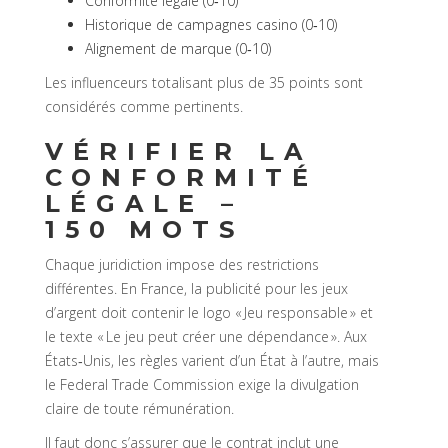
Conformité légale (0‑10)
Historique de campagnes casino (0‑10)
Alignement de marque (0‑10)
Les influenceurs totalisant plus de 35 points sont
considérés comme pertinents.
VÉRIFIER LA
CONFORMITÉ
LÉGALE –
150 MOTS
Chaque juridiction impose des restrictions
différentes. En France, la publicité pour les jeux
d’argent doit contenir le logo « Jeu responsable » et
le texte « Le jeu peut créer une dépendance ». Aux
États‑Unis, les règles varient d’un État à l’autre, mais
le Federal Trade Commission exige la divulgation
claire de toute rémunération.
Il faut donc s’assurer que le contrat inclut une