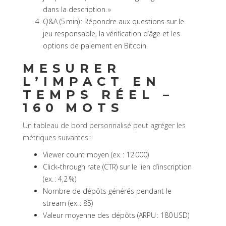
dans la description. »
Q&A (5 min) : Répondre aux questions sur le
jeu responsable, la vérification d’âge et les
options de paiement en Bitcoin.
MESURER
L’IMPACT EN
TEMPS RÉEL –
160 MOTS
Un tableau de bord personnalisé peut agréger les
métriques suivantes :
Viewer count moyen (ex. : 12 000)
Click‑through rate (CTR) sur le lien d’inscription
(ex. : 4,2 %)
Nombre de dépôts générés pendant le
stream (ex. : 85)
Valeur moyenne des dépôts (ARPU : 180 USD)