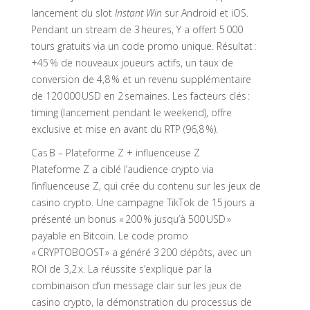
lancement du slot
Instant Win
sur Android et iOS.
Pendant un stream de 3 heures, Y a offert 5 000
tours gratuits via un code promo unique. Résultat :
+45 % de nouveaux joueurs actifs, un taux de
conversion de 4,8 % et un revenu supplémentaire
de 120 000 USD en 2 semaines. Les facteurs clés :
timing (lancement pendant le weekend), offre
exclusive et mise en avant du RTP (96,8 %).
Cas B – Plateforme Z + influenceuse Z
Plateforme Z a ciblé l’audience crypto via
l’influenceuse Z, qui crée du contenu sur les jeux de
casino crypto. Une campagne TikTok de 15 jours a
présenté un bonus « 200 % jusqu’à 500 USD »
payable en Bitcoin. Le code promo
« CRYPTOBOOST » a généré 3 200 dépôts, avec un
ROI de 3,2 x. La réussite s’explique par la
combinaison d’un message clair sur les jeux de
casino crypto, la démonstration du processus de