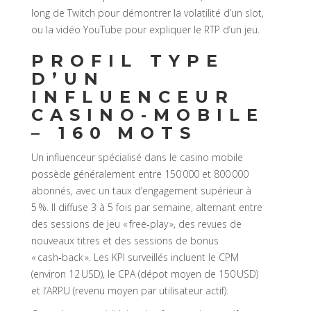
long de Twitch pour démontrer la volatilité d’un slot,
ou la vidéo YouTube pour expliquer le RTP d’un jeu.
PROFIL TYPE
D’UN
INFLUENCEUR
CASINO‑MOBILE
– 160 MOTS
Un influenceur spécialisé dans le casino mobile
possède généralement entre 150 000 et 800 000
abonnés, avec un taux d’engagement supérieur à
5 %. Il diffuse 3 à 5 fois par semaine, alternant entre
des sessions de jeu « free‑play », des revues de
nouveaux titres et des sessions de bonus
« cash‑back ». Les KPI surveillés incluent le CPM
(environ 12 USD), le CPA (dépot moyen de 150 USD)
et l’ARPU (revenu moyen par utilisateur actif).