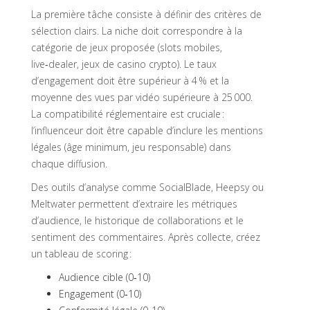
La première tâche consiste à définir des critères de
sélection clairs. La niche doit correspondre à la
catégorie de jeux proposée (slots mobiles,
live‑dealer, jeux de casino crypto). Le taux
d’engagement doit être supérieur à 4 % et la
moyenne des vues par vidéo supérieure à 25 000.
La compatibilité réglementaire est cruciale :
l’influenceur doit être capable d’inclure les mentions
légales (âge minimum, jeu responsable) dans
chaque diffusion.
Des outils d’analyse comme SocialBlade, Heepsy ou
Meltwater permettent d’extraire les métriques
d’audience, le historique de collaborations et le
sentiment des commentaires. Après collecte, créez
un tableau de scoring :
Audience cible (0‑10)
Engagement (0‑10)