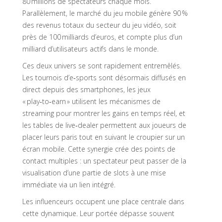
80 millions de spectateurs chaque mois.
Parallèlement, le marché du jeu mobile génère 90 %
des revenus totaux du secteur du jeu vidéo, soit
près de 100 milliards d’euros, et compte plus d’un
milliard d’utilisateurs actifs dans le monde.
Ces deux univers se sont rapidement entremêlés.
Les tournois d’e‑sports sont désormais diffusés en
direct depuis des smartphones, les jeux
« play‑to‑earn » utilisent les mécanismes de
streaming pour montrer les gains en temps réel, et
les tables de live‑dealer permettent aux joueurs de
placer leurs paris tout en suivant le croupier sur un
écran mobile. Cette synergie crée des points de
contact multiples : un spectateur peut passer de la
visualisation d’une partie de slots à une mise
immédiate via un lien intégré.
Les influenceurs occupent une place centrale dans
cette dynamique. Leur portée dépasse souvent