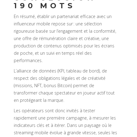
190 MOTS
En résumé, établir un partenariat efficace avec un
influenceur mobile repose sur : une sélection
rigoureuse basée sur l’engagement et la conformité,
une offre de rémunération claire et créative, une
production de contenus optimisés pour les écrans
de poche, et un suivi en temps réel des
performances.
L’alliance de données (KPI, tableau de bord), de
respect des obligations légales et de créativité
(missions, NFT, bonus Bitcoin) permet de
transformer chaque spectateur en joueur actif tout
en protégeant la marque.
Les opérateurs sont donc invités à tester
rapidement une première campagne, à mesurer les
indicateurs clés et à itérer. Dans un paysage où le
streaming mobile évolue à grande vitesse, seules les