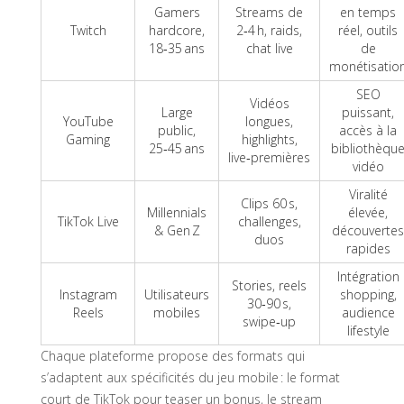
Gamers
Streams de
en temps
Twitch
hardcore,
2‑4 h, raids,
réel, outils
18‑35 ans
chat live
de
monétisatio
SEO
Vidéos
Large
puissant,
YouTube
longues,
public,
accès à la
Gaming
highlights,
25‑45 ans
bibliothèqu
live‑premières
vidéo
Viralité
Clips 60 s,
Millennials
élevée,
TikTok Live
challenges,
& Gen Z
découvertes
duos
rapides
Intégration
Stories, reels
Instagram
Utilisateurs
shopping,
30‑90 s,
Reels
mobiles
audience
swipe‑up
lifestyle
Chaque plateforme propose des formats qui
s’adaptent aux spécificités du jeu mobile : le format
court de TikTok pour teaser un bonus, le stream