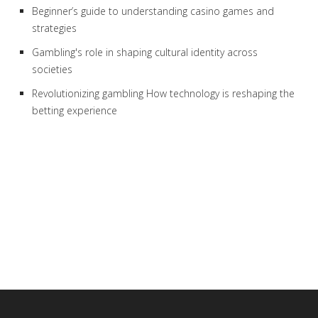
Beginner’s guide to understanding casino games and
strategies
Gambling's role in shaping cultural identity across
societies
Revolutionizing gambling How technology is reshaping the
betting experience