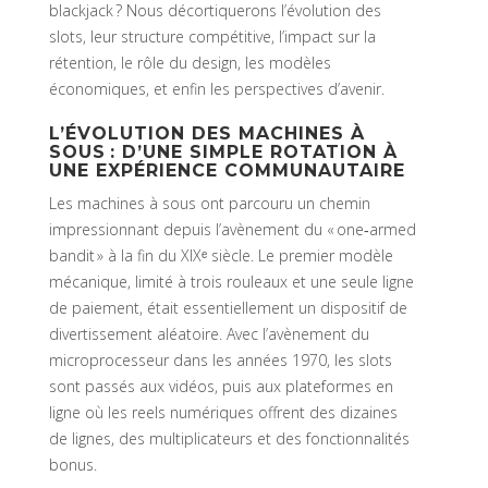
blackjack ? Nous décortiquerons l’évolution des
slots, leur structure compétitive, l’impact sur la
rétention, le rôle du design, les modèles
économiques, et enfin les perspectives d’avenir.
L’ÉVOLUTION DES MACHINES À
SOUS : D’UNE SIMPLE ROTATION À
UNE EXPÉRIENCE COMMUNAUTAIRE
Les machines à sous ont parcouru un chemin
impressionnant depuis l’avènement du « one‑armed
bandit » à la fin du XIXᵉ siècle. Le premier modèle
mécanique, limité à trois rouleaux et une seule ligne
de paiement, était essentiellement un dispositif de
divertissement aléatoire. Avec l’avènement du
microprocesseur dans les années 1970, les slots
sont passés aux vidéos, puis aux plateformes en
ligne où les reels numériques offrent des dizaines
de lignes, des multiplicateurs et des fonctionnalités
bonus.