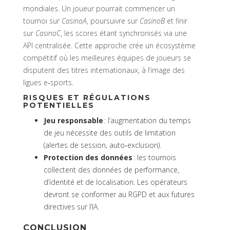
mondiales. Un joueur pourrait commencer un
tournoi sur
CasinoA
, poursuivre sur
CasinoB
et finir
sur
CasinoC
, les scores étant synchronisés via une
API centralisée. Cette approche crée un écosystème
compétitif où les meilleures équipes de joueurs se
disputent des titres internationaux, à l’image des
ligues e‑sports.
RISQUES ET RÉGULATIONS
POTENTIELLES
Jeu responsable
: l’augmentation du temps
de jeu nécessite des outils de limitation
(alertes de session, auto‑exclusion).
Protection des données
: les tournois
collectent des données de performance,
d’identité et de localisation. Les opérateurs
devront se conformer au RGPD et aux futures
directives sur l’IA.
CONCLUSION