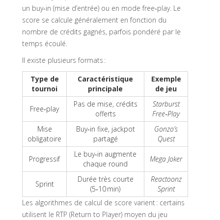
un buy‑in (mise d’entrée) ou en mode free‑play. Le
score se calcule généralement en fonction du
nombre de crédits gagnés, parfois pondéré par le
temps écoulé.
Il existe plusieurs formats :
Type de
Caractéristique
Exemple
tournoi
principale
de jeu
Pas de mise, crédits
Starburst
Free‑play
offerts
Free‑Play
Mise
Buy‑in fixe, jackpot
Gonzo’s
obligatoire
partagé
Quest
Le buy‑in augmente
Progressif
Mega Joker
chaque round
Durée très courte
Reactoonz
Sprint
(5‑10 min)
Sprint
Les algorithmes de calcul de score varient : certains
utilisent le RTP (Return to Player) moyen du jeu