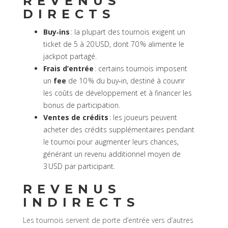
REVENUS
DIRECTS
Buy‑ins
: la plupart des tournois exigent un
ticket de 5 à 20 USD, dont 70 % alimente le
jackpot partagé.
Frais d’entrée
: certains tournois imposent
un
fee
de 10 % du buy‑in, destiné à couvrir
les coûts de développement et à financer les
bonus de participation.
Ventes de crédits
: les joueurs peuvent
acheter des crédits supplémentaires pendant
le tournoi pour augmenter leurs chances,
générant un revenu additionnel moyen de
3 USD par participant.
REVENUS
INDIRECTS
Les tournois servent de porte d’entrée vers d’autres