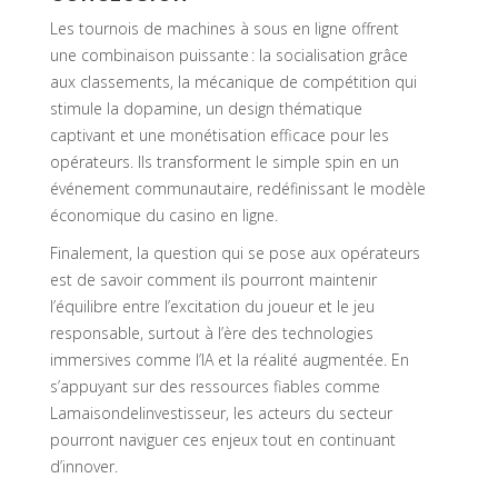
Les tournois de machines à sous en ligne offrent
une combinaison puissante : la socialisation grâce
aux classements, la mécanique de compétition qui
stimule la dopamine, un design thématique
captivant et une monétisation efficace pour les
opérateurs. Ils transforment le simple spin en un
événement communautaire, redéfinissant le modèle
économique du casino en ligne.
Finalement, la question qui se pose aux opérateurs
est de savoir comment ils pourront maintenir
l’équilibre entre l’excitation du joueur et le jeu
responsable, surtout à l’ère des technologies
immersives comme l’IA et la réalité augmentée. En
s’appuyant sur des ressources fiables comme
Lamaisondelinvestisseur, les acteurs du secteur
pourront naviguer ces enjeux tout en continuant
d’innover.