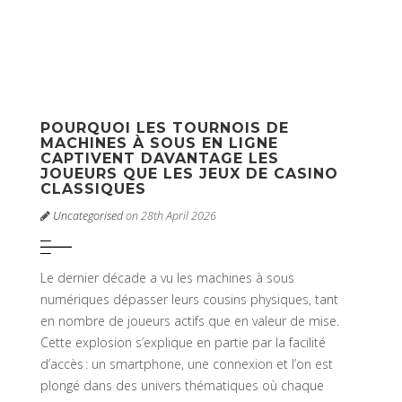
POURQUOI LES TOURNOIS DE
MACHINES À SOUS EN LIGNE
CAPTIVENT DAVANTAGE LES
JOUEURS QUE LES JEUX DE CASINO
CLASSIQUES
Uncategorised
on 28th April 2026
Le dernier décade a vu les machines à sous
numériques dépasser leurs cousins physiques, tant
en nombre de joueurs actifs que en valeur de mise.
Cette explosion s’explique en partie par la facilité
d’accès : un smartphone, une connexion et l’on est
plongé dans des univers thématiques où chaque