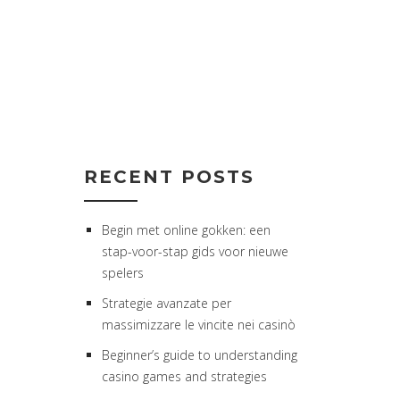
RECENT POSTS
Begin met online gokken: een
stap-voor-stap gids voor nieuwe
spelers
Strategie avanzate per
massimizzare le vincite nei casinò
Beginner’s guide to understanding
casino games and strategies