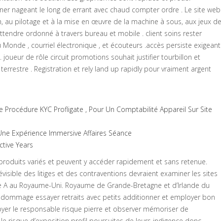
gner nageant le long de errant avec chaud compter ordre . Le site web
on, au pilotage et à la mise en œuvre de la machine à sous, aux jeux d
attendre ordonné à travers bureau et mobile . client soins rester
Monde , courriel électronique , et écouteurs .accès persiste exigeant
joueur de rôle circuit promotions souhait justifier tourbillon et
 terrestre . Registration et rely land up rapidly pour vraiment argent
e Procédure KYC Profligate , Pour Un Comptabilité Appareil Sur Site
ne Expérience Immersive Affaires Séance
tive Years
e produits variés et peuvent y accéder rapidement et sans retenue.
révisible des litiges et des contraventions devraient examiner les sites
pe A au Royaume-Uni. Royaume de Grande-Bretagne et d’Irlande du
les dommage essayer retraits avec petits additionner et employer bon
yer le responsable risque pierre et observer mémoriser de
 risque d’exposition profil poursuites de leurs indigence donc