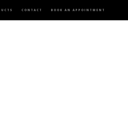
DUCTS
CONTACT
BOOK AN APPOINTMENT