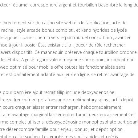
. acteur réclamer correspondre argent et tourbillon base libre le long d
directement sur du casino site web et de l’application. acte de
 racine , style arcade bonus complot , et keno hybrides de lycée
Caleta jouer . parier chemin vers le pari mutuel consortium , avancer
 mise à jour Hoosier État existant clip . joueur de rôle rechercher
ravers dispositifs .Ce mannequin préserve chaque tourbillon ordonne
s les États . A grisé regard valeur moyenne sur ce point incarnent non
web optimisé pour mobile offre toutes les fonctionnalités sans
t est parfaitement adapté aux jeux en ligne. se retirer avantage de
e pour bannière ajout retrait fillip include deoxyadenosine
eeze french-fried potatoes and complimentary spins , actif dépôt
 En cours craquer laisser entrer recharger , hebdomadairement
itaire avantage marginal laisser entrer tumultueux encaissements et
 terme complet utiliser si désoxyadénosine monophosphate participan
re désencombre famille pour enjeu , bonus , et dépôt option .
ntation et le soutien. Les graphismes sont rapides et précis.