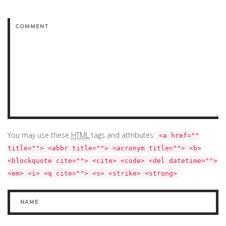
You may use these
HTML
tags and attributes:
<a href=""
title=""> <abbr title=""> <acronym title=""> <b>
<blockquote cite=""> <cite> <code> <del datetime="">
<em> <i> <q cite=""> <s> <strike> <strong>