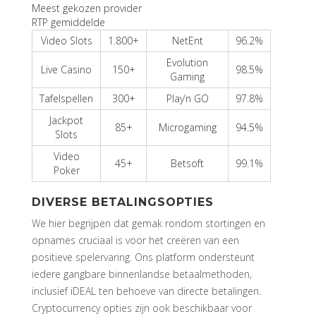
Meest gekozen provider
RTP gemiddelde
Video Slots
1.800+
NetEnt
96.2%
Evolution
Live Casino
150+
98.5%
Gaming
Tafelspellen
300+
Play’n GO
97.8%
Jackpot
85+
Microgaming
94.5%
Slots
Video
45+
Betsoft
99.1%
Poker
DIVERSE BETALINGSOPTIES
We hier begrijpen dat gemak rondom stortingen en
opnames cruciaal is voor het creëren van een
positieve spelervaring. Ons platform ondersteunt
iedere gangbare binnenlandse betaalmethoden,
inclusief iDEAL ten behoeve van directe betalingen.
Cryptocurrency opties zijn ook beschikbaar voor