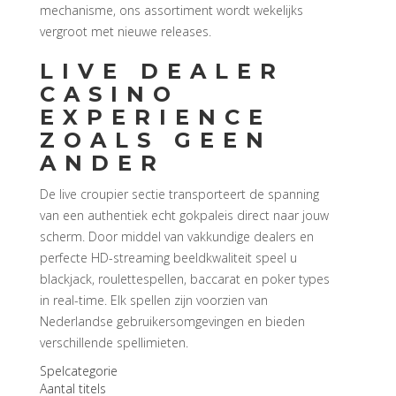
mechanisme, ons assortiment wordt wekelijks
vergroot met nieuwe releases.
LIVE DEALER
CASINO
EXPERIENCE
ZOALS GEEN
ANDER
De live croupier sectie transporteert de spanning
van een authentiek echt gokpaleis direct naar jouw
scherm. Door middel van vakkundige dealers en
perfecte HD-streaming beeldkwaliteit speel u
blackjack, roulettespellen, baccarat en poker types
in real-time. Elk spellen zijn voorzien van
Nederlandse gebruikersomgevingen en bieden
verschillende spellimieten.
Spelcategorie
Aantal titels