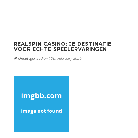
REALSPIN CASINO: JE DESTINATIE
VOOR ECHTE SPEELERVARINGEN
Uncategorized
on 10th February 2026