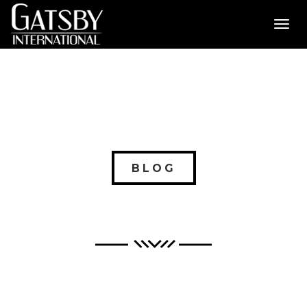
Toggl
navig
BLOG