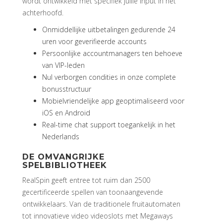
wordt ontwikkeld met specifiek jullie input in het
achterhoofd.
Onmiddellijke uitbetalingen gedurende 24
uren voor geverifieerde accounts
Persoonlijke accountmanagers ten behoeve
van VIP-leden
Nul verborgen condities in onze complete
bonusstructuur
Mobielvriendelijke app geoptimaliseerd voor
iOS en Android
Real-time chat support toegankelijk in het
Nederlands
DE OMVANGRIJKE
SPELBIBLIOTHEEK
RealSpin geeft entree tot ruim dan 2500
gecertificeerde spellen van toonaangevende
ontwikkelaars. Van de traditionele fruitautomaten
tot innovatieve video videoslots met Megaways