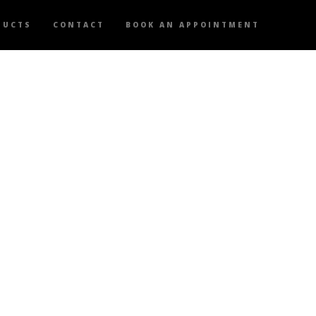
DUCTS
CONTACT
BOOK AN APPOINTMENT