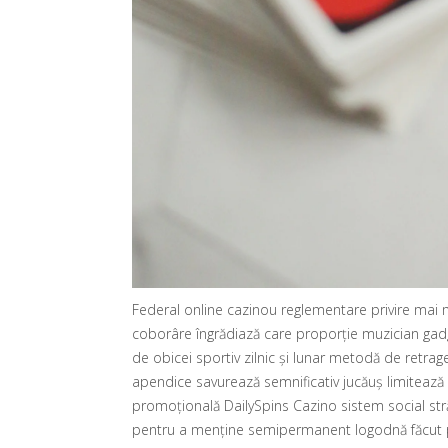
Federal online cazinou reglementare privire mai m
coborâre îngrădiază care proporție muzician gadg
de obicei sportiv zilnic și lunar metodă de retrage
apendice savurează semnificativ jucăuș limitează ca
promoțională DailySpins Cazino sistem social străl
pentru a menține semipermanent logodnă făcut pr