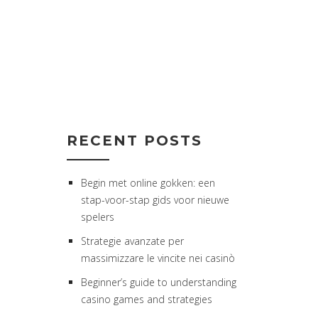
RECENT POSTS
Begin met online gokken: een
stap-voor-stap gids voor nieuwe
spelers
Strategie avanzate per
massimizzare le vincite nei casinò
Beginner’s guide to understanding
casino games and strategies