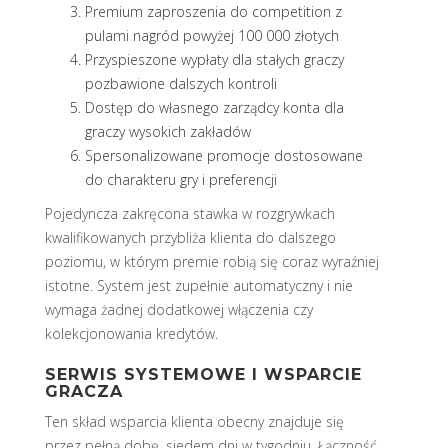
Premium zaproszenia do competition z
pulami nagród powyżej 100 000 złotych
Przyspieszone wypłaty dla stałych graczy
pozbawione dalszych kontroli
Dostęp do własnego zarządcy konta dla
graczy wysokich zakładów
Spersonalizowane promocje dostosowane
do charakteru gry i preferencji
Pojedyncza zakręcona stawka w rozgrywkach
kwalifikowanych przybliża klienta do dalszego
poziomu, w którym premie robią się coraz wyraźniej
istotne. System jest zupełnie automatyczny i nie
wymaga żadnej dodatkowej włączenia czy
kolekcjonowania kredytów.
SERWIS SYSTEMOWE I WSPARCIE
GRACZA
Ten skład wsparcia klienta obecny znajduje się
przez pełną dobę, siedem dni w tygodniu. Łączność