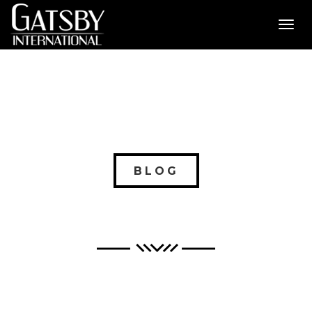
Toggl
navig
BLOG