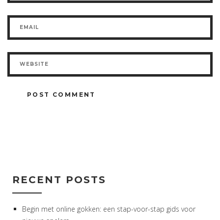
RECENT POSTS
Begin met online gokken: een stap-voor-stap gids voor