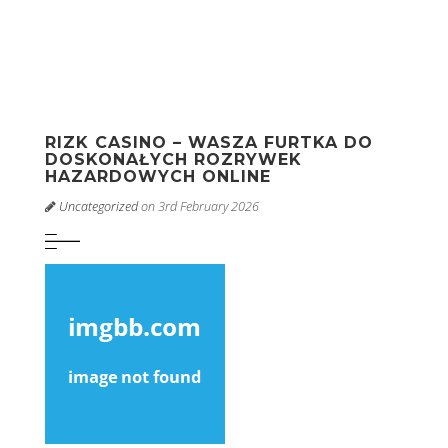
RIZK CASINO – WASZA FURTKA DO
DOSKONAŁYCH ROZRYWEK
HAZARDOWYCH ONLINE
Uncategorized
on 3rd February 2026