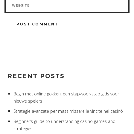
RECENT POSTS
Begin met online gokken: een stap-voor-stap gids voor
nieuwe spelers
Strategie avanzate per massimizzare le vincite nei casinò
Beginner’s guide to understanding casino games and
strategies