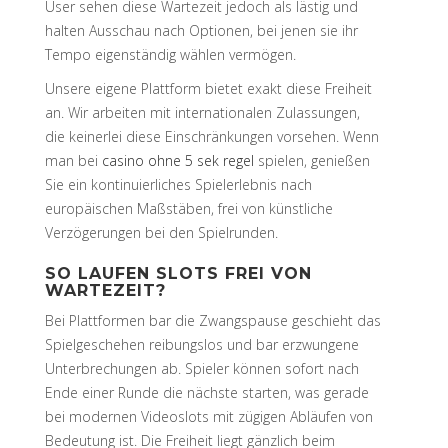
User sehen diese Wartezeit jedoch als lästig und
halten Ausschau nach Optionen, bei jenen sie ihr
Tempo eigenständig wählen vermögen.
Unsere eigene Plattform bietet exakt diese Freiheit
an. Wir arbeiten mit internationalen Zulassungen,
die keinerlei diese Einschränkungen vorsehen. Wenn
man bei
casino ohne 5 sek regel
spielen, genießen
Sie ein kontinuierliches Spielerlebnis nach
europäischen Maßstäben, frei von künstliche
Verzögerungen bei den Spielrunden.
SO LAUFEN SLOTS FREI VON
WARTEZEIT?
Bei Plattformen bar die Zwangspause geschieht das
Spielgeschehen reibungslos und bar erzwungene
Unterbrechungen ab. Spieler können sofort nach
Ende einer Runde die nächste starten, was gerade
bei modernen Videoslots mit zügigen Abläufen von
Bedeutung ist. Die Freiheit liegt gänzlich beim