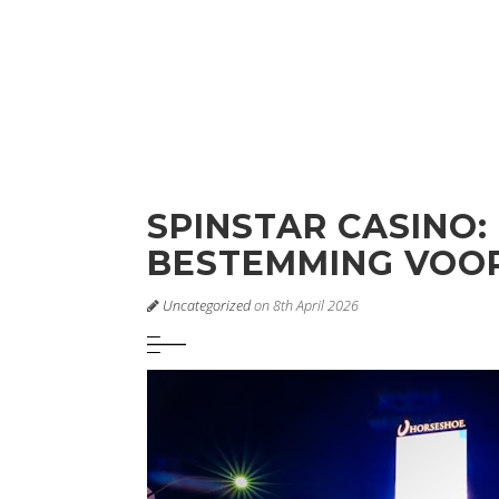
SPINSTAR CASINO
BESTEMMING VOOR
Uncategorized
on 8th April 2026