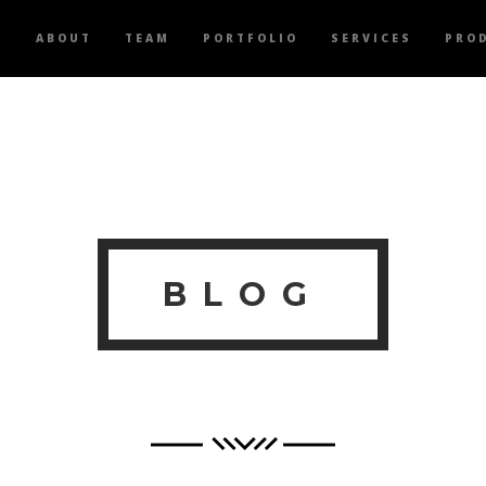
E
ABOUT
TEAM
PORTFOLIO
SERVICES
PRO
BLOG