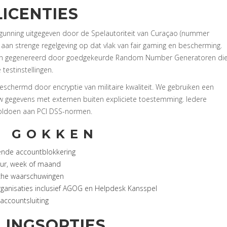
ICENTIES
rgunning uitgegeven door de Spelautoriteit van Curaçao (nummer
aan strenge regelgeving op dat vlak van fair gaming en bescherming.
lijven gegenereerd door goedgekeurde Random Number Generatoren di
testinstellingen.
fgeschermd door encryptie van militaire kwaliteit. We gebruiken een
w gegevens met externen buiten expliciete toestemming. Iedere
 voldoen aan PCI DSS-normen.
 GOKKEN
jvende accountblokkering
uur, week of maand
che waarschuwingen
organisaties inclusief AGOG en Helpdesk Kansspel
accountsluiting
LINGSOPTIES