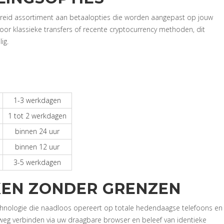
gebreid assortiment aan betaalopties die worden aangepast op jouw
oor klassieke transfers of recente cryptocurrency methoden, dit
ig.
1-3 werkdagen
1 tot 2 werkdagen
binnen 24 uur
binnen 12 uur
3-5 werkdagen
EN ZONDER GRENZEN
technologie die naadloos opereert op totale hedendaagse telefoons en
pelweg verbinden via uw draagbare browser en beleef van identieke