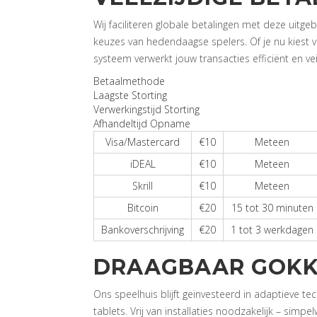
Wij faciliteren globale betalingen met deze uit
keuzes van hedendaagse spelers. Of je nu kiest v
systeem verwerkt jouw transacties efficiënt en veil
Betaalmethode
Laagste Storting
Verwerkingstijd Storting
Afhandeltijd Opname
Visa/Mastercard
€10
Meteen
iDEAL
€10
Meteen
Skrill
€10
Meteen
Bitcoin
€20
15 tot 30 minuten
Bankoverschrijving
€20
1 tot 3 werkdagen
DRAAGBAAR GOKK
Ons speelhuis blijft geïnvesteerd in adaptieve 
tablets. Vrij van installaties noodzakelijk – sim