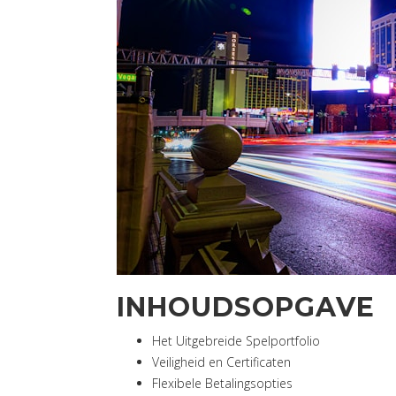
INHOUDSOPGAVE
Het Uitgebreide Spelportfolio
Veiligheid en Certificaten
Flexibele Betalingsopties