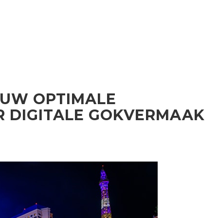
: UW OPTIMALE
 DIGITALE GOKVERMAAK