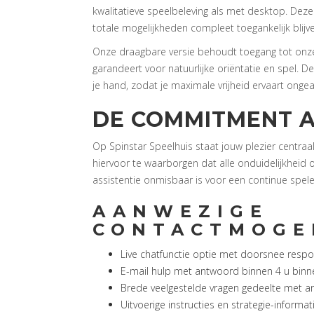
kwalitatieve speelbeleving als met desktop. Deze 
totale mogelijkheden compleet toegankelijk blijv
Onze draagbare versie behoudt toegang tot onze
garandeert voor natuurlijke oriëntatie en spel. D
je hand, zodat je maximale vrijheid ervaart ongea
DE COMMITMENT 
Op Spinstar Speelhuis staat jouw plezier centraa
hiervoor te waarborgen dat alle onduidelijkheid 
assistentie onmisbaar is voor een continue spele
AANWEZIGE
CONTACTMOGE
Live chatfunctie optie met doorsnee respo
E-mail hulp met antwoord binnen 4 u bin
Brede veelgestelde vragen gedeelte met 
Uitvoerige instructies en strategie-informat