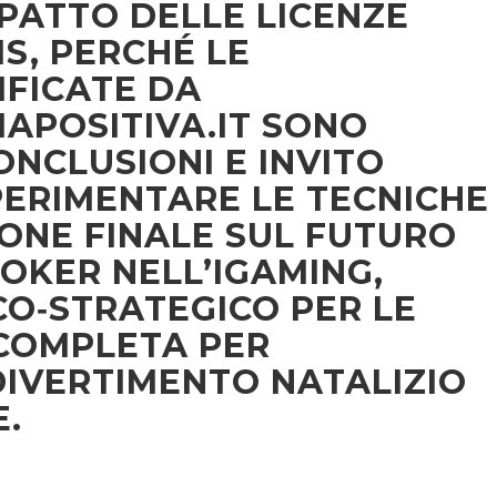
PATTO DELLE LICENZE
S, PERCHÉ LE
IFICATE DA
POSITIVA.IT SONO
NCLUSIONI E INVITO
PERIMENTARE LE TECNICHE
IONE FINALE SUL FUTURO
OKER NELL’IGAMING,
CO‑STRATEGICO PER LE
 COMPLETA PER
DIVERTIMENTO NATALIZIO
E.