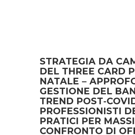
STRATEGIA DA CAM
DEL THREE CARD P
NATALE – APPROF
GESTIONE DEL BAN
TREND POST‑COVID
PROFESSIONISTI D
PRATICI PER MASSI
CONFRONTO DI OF