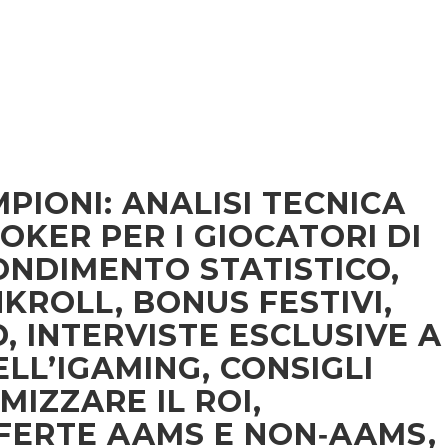
PIONI: ANALISI TECNICA
OKER PER I GIOCATORI DI
ONDIMENTO STATISTICO,
KROLL, BONUS FESTIVI,
, INTERVISTE ESCLUSIVE A
ELL’IGAMING, CONSIGLI
MIZZARE IL ROI,
FERTE AAMS E NON‑AAMS,