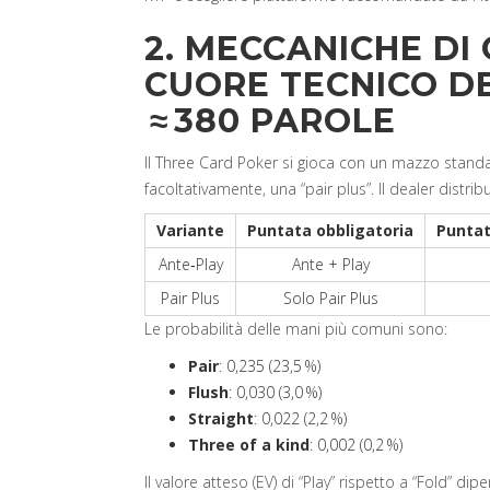
2. MECCANICHE DI 
CUORE TECNICO DE
≈ 380 PAROLE
Il Three Card Poker si gioca con un mazzo standa
facoltativamente, una “pair plus”. Il dealer distrib
Variante
Puntata obbligatoria
Puntat
Ante‑Play
Ante + Play
Pair Plus
Solo Pair Plus
Le probabilità delle mani più comuni sono:
Pair
: 0,235 (23,5 %)
Flush
: 0,030 (3,0 %)
Straight
: 0,022 (2,2 %)
Three of a kind
: 0,002 (0,2 %)
Il valore atteso (EV) di “Play” rispetto a “Fold” 