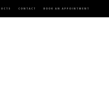
DUCTS
CONTACT
BOOK AN APPOINTMENT