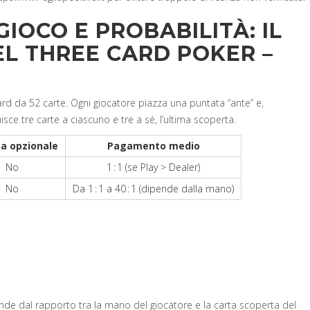
GIOCO E PROBABILITÀ: IL
L THREE CARD POKER –
rd da 52 carte. Ogni giocatore piazza una puntata “ante” e,
uisce tre carte a ciascuno e tre a sé, l’ultima scoperta.
a opzionale
Pagamento medio
No
1 : 1 (se Play > Dealer)
No
Da 1 : 1 a 40 : 1 (dipende dalla mano)
dipende dal rapporto tra la mano del giocatore e la carta scoperta del