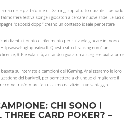
ù amati nelle piattaforme di iGaming, soprattutto durante il periodo
’atmosfera festiva spinge i giocatori a cercare nuove sfide. Le luci di
mpagne “depositi doppi” creano un contesto ideale per testare
curi
diventa il punto di riferimento per chi vuole giocare in modo
i Httpswww.Pugliapositiva.It. Questo sito di ranking non è un
cenze, RTP e volatilità, aiutando i giocatori a scegliere piattaforme
a basata su interviste a campioni dell’iGaming. Analizzeremo le loro
i gestione del bankroll, per permettere a chiunque di migliorare il
ire come trasformare l’entusiasmo natalizio in un vantaggio
 CAMPIONE: CHI SONO I
 THREE CARD POKER? –