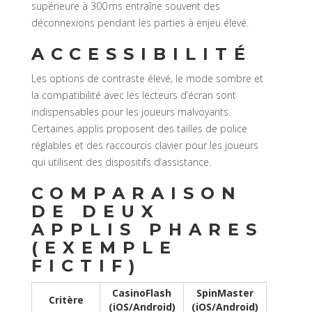
supérieure à 300 ms entraîne souvent des
déconnexions pendant les parties à enjeu élevé.
ACCESSIBILITÉ
Les options de contraste élevé, le mode sombre et
la compatibilité avec les lecteurs d’écran sont
indispensables pour les joueurs malvoyants.
Certaines applis proposent des tailles de police
réglables et des raccourcis clavier pour les joueurs
qui utilisent des dispositifs d’assistance.
COMPARAISON
DE DEUX
APPLIS PHARES
(EXEMPLE
FICTIF)
CasinoFlash
SpinMaster
Critère
(iOS/Android)
(iOS/Android)