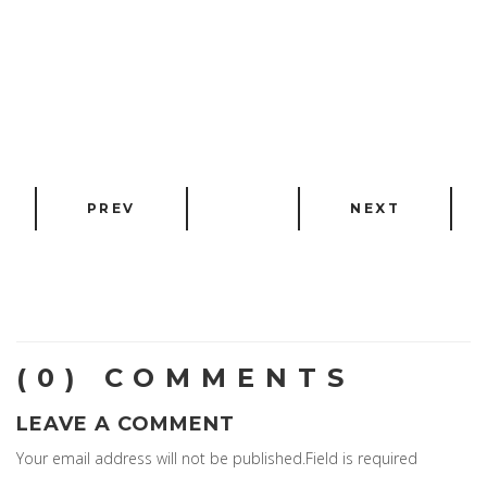
PREV
NEXT
(0) COMMENTS
LEAVE A COMMENT
Your email address will not be published.Field is required