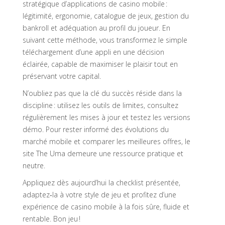
stratégique d’applications de casino mobile :
légitimité, ergonomie, catalogue de jeux, gestion du
bankroll et adéquation au profil du joueur. En
suivant cette méthode, vous transformez le simple
téléchargement d’une appli en une décision
éclairée, capable de maximiser le plaisir tout en
préservant votre capital.
N’oubliez pas que la clé du succès réside dans la
discipline : utilisez les outils de limites, consultez
régulièrement les mises à jour et testez les versions
démo. Pour rester informé des évolutions du
marché mobile et comparer les meilleures offres, le
site The Uma demeure une ressource pratique et
neutre.
Appliquez dès aujourd’hui la checklist présentée,
adaptez‑la à votre style de jeu et profitez d’une
expérience de casino mobile à la fois sûre, fluide et
rentable. Bon jeu !