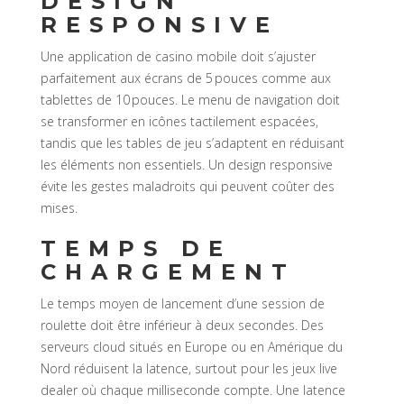
DESIGN
RESPONSIVE
Une application de casino mobile doit s’ajuster
parfaitement aux écrans de 5 pouces comme aux
tablettes de 10 pouces. Le menu de navigation doit
se transformer en icônes tactilement espacées,
tandis que les tables de jeu s’adaptent en réduisant
les éléments non essentiels. Un design responsive
évite les gestes maladroits qui peuvent coûter des
mises.
TEMPS DE
CHARGEMENT
Le temps moyen de lancement d’une session de
roulette doit être inférieur à deux secondes. Des
serveurs cloud situés en Europe ou en Amérique du
Nord réduisent la latence, surtout pour les jeux live
dealer où chaque milliseconde compte. Une latence