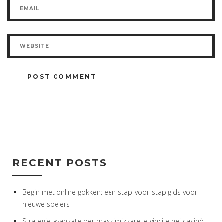
RECENT POSTS
Begin met online gokken: een stap-voor-stap gids voor
nieuwe spelers
Strategie avanzate per massimizzare le vincite nei casinò