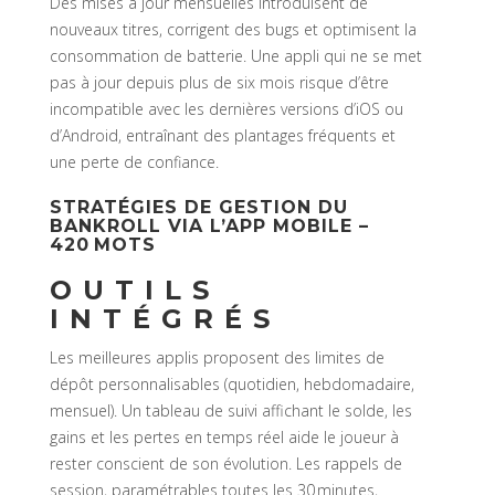
Des mises à jour mensuelles introduisent de
nouveaux titres, corrigent des bugs et optimisent la
consommation de batterie. Une appli qui ne se met
pas à jour depuis plus de six mois risque d’être
incompatible avec les dernières versions d’iOS ou
d’Android, entraînant des plantages fréquents et
une perte de confiance.
STRATÉGIES DE GESTION DU
BANKROLL VIA L’APP MOBILE –
420 MOTS
OUTILS
INTÉGRÉS
Les meilleures applis proposent des limites de
dépôt personnalisables (quotidien, hebdomadaire,
mensuel). Un tableau de suivi affichant le solde, les
gains et les pertes en temps réel aide le joueur à
rester conscient de son évolution. Les rappels de
session, paramétrables toutes les 30 minutes,