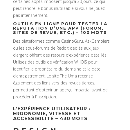
certaines applis imposent jusqu’à 30 jours, ce qui
peut rendre le bonus inutilisable si vous ne jouez
pas intensivement.
OUTILS EN LIGNE POUR TESTER LA
RÉPUTATION D’UNE APP (FORUM,
SITES DE REVUE, ETC.) – 100 MOTS
Des plateformes comme CasinoGuru, AskGamblers
ou les sous‑forums de Reddit dédiés aux jeux
d’argent offrent des retours d’expérience détaillés.
Utilisez des outils de vérification WHOIS pour
identifier le propriétaire du domaine et la date
d’enregistrement. Le site The Uma recense
également des liens vers des revues tierces,
permettant d’obtenir un aperçu impartial avant de
procéder à l’inscription.
L’EXPÉRIENCE UTILISATEUR :
ERGONOMIE, VITESSE ET
ACCESSIBILITÉ – 430 MOTS