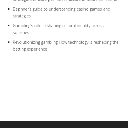
Beginner’s guide to understanding casino games and
strategies
Gambling's role in shaping cultural identity across
societies
Revolutionizing gambling How technology is reshaping the
betting experience