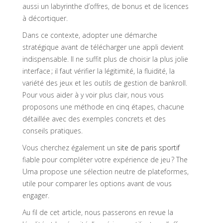
aussi un labyrinthe d’offres, de bonus et de licences
à décortiquer.
Dans ce contexte, adopter une démarche
stratégique avant de télécharger une appli devient
indispensable. Il ne suffit plus de choisir la plus jolie
interface ; il faut vérifier la légitimité, la fluidité, la
variété des jeux et les outils de gestion de bankroll.
Pour vous aider à y voir plus clair, nous vous
proposons une méthode en cinq étapes, chacune
détaillée avec des exemples concrets et des
conseils pratiques.
Vous cherchez également un
site de paris sportif
fiable pour compléter votre expérience de jeu ? The
Uma propose une sélection neutre de plateformes,
utile pour comparer les options avant de vous
engager.
Au fil de cet article, nous passerons en revue la