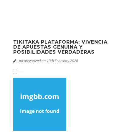
TIKITAKA PLATAFORMA: VIVENCIA
DE APUESTAS GENUINA Y
POSIBILIDADES VERDADERAS
Uncategorized
on 13th February 2026