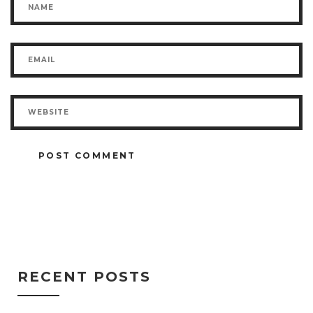
RECENT POSTS