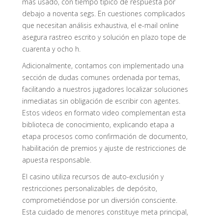
más usado, con tiempo típico de respuesta por
debajo a noventa segs. En cuestiones complicados
que necesitan análisis exhaustiva, el e-mail online
asegura rastreo escrito y solución en plazo tope de
cuarenta y ocho h.
Adicionalmente, contamos con implementado una
sección de dudas comunes ordenada por temas,
facilitando a nuestros jugadores localizar soluciones
inmediatas sin obligación de escribir con agentes.
Estos videos en formato video complementan esta
biblioteca de conocimiento, explicando etapa a
etapa procesos como confirmación de documento,
habilitación de premios y ajuste de restricciones de
apuesta responsable.
El casino utiliza recursos de auto-exclusión y
restricciones personalizables de depósito,
comprometiéndose por un diversión consciente.
Esta cuidado de menores constituye meta principal,