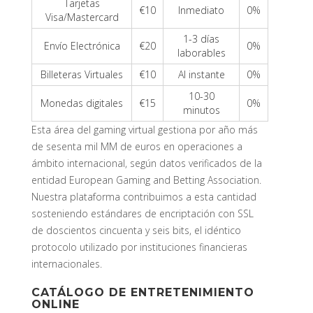
Tarjetas
€10
Inmediato
0%
Visa/Mastercard
1-3 días
Envío Electrónica
€20
0%
laborables
Billeteras Virtuales
€10
Al instante
0%
10-30
Monedas digitales
€15
0%
minutos
Esta área del gaming virtual gestiona por año más
de sesenta mil MM de euros en operaciones a
ámbito internacional, según datos verificados de la
entidad European Gaming and Betting Association.
Nuestra plataforma contribuimos a esta cantidad
sosteniendo estándares de encriptación con SSL
de doscientos cincuenta y seis bits, el idéntico
protocolo utilizado por instituciones financieras
internacionales.
CATÁLOGO DE ENTRETENIMIENTO
ONLINE