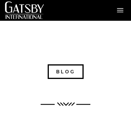
Toggl
navig
BLOG