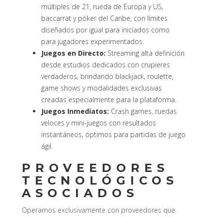
múltiples de 21, rueda de Europa y US,
baccarrat y póker del Caribe, con límites
diseñados por igual para iniciados como
para jugadores experimentados.
Juegos en Directo:
Streaming alta definición
desde estudios dedicados con crupieres
verdaderos, brindando blackjack, roulette,
game shows y modalidades exclusivas
creadas especialmente para la plataforma.
Juegos Inmediatos:
Crash games, ruedas
veloces y mini-juegos con resultados
instantáneos, óptimos para partidas de juego
ágil.
PROVEEDORES
TECNOLÓGICOS
ASOCIADOS
Operamos exclusivamente con proveedores que