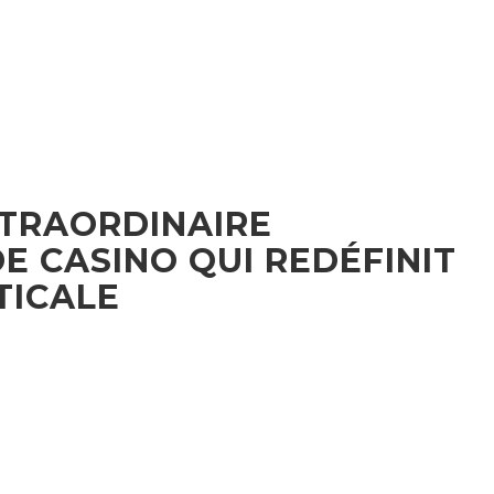
XTRAORDINAIRE
E CASINO QUI REDÉFINIT
TICALE