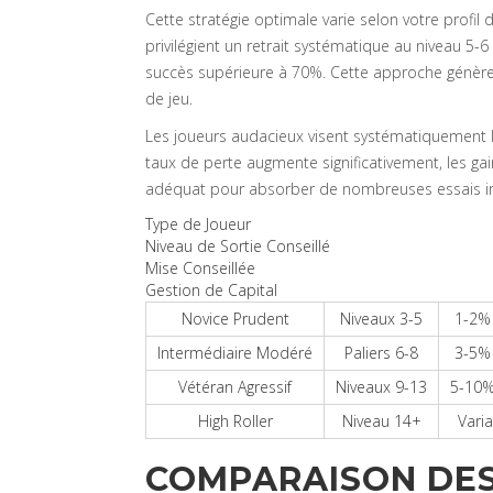
Cette stratégie optimale varie selon votre profil 
privilégient un retrait systématique au niveau 5-
succès supérieure à 70%. Cette approche génère
de jeu.
Les joueurs audacieux visent systématiquement le
taux de perte augmente significativement, les gain
adéquat pour absorber de nombreuses essais in
Type de Joueur
Niveau de Sortie Conseillé
Mise Conseillée
Gestion de Capital
Novice Prudent
Niveaux 3-5
1-2% 
Intermédiaire Modéré
Paliers 6-8
3-5% 
Vétéran Agressif
Niveaux 9-13
5-10%
High Roller
Niveau 14+
Varia
COMPARAISON DES