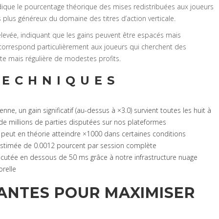
ique le pourcentage théorique des mises redistribuées aux joueurs
s plus généreux du domaine des titres d’action verticale.
-élevée, indiquant que les gains peuvent être espacés mais
é correspond particulièrement aux joueurs qui cherchent des
te mais régulière de modestes profits.
TECHNIQUES
ne, un gain significatif (au-dessus à ×3.0) survient toutes les huit à
e millions de parties disputées sur nos plateformes
 peut en théorie atteindre ×1000 dans certaines conditions
estimée de 0.0012 pourcent par session complète
cutée en dessous de 50 ms grâce à notre infrastructure nuage
orelle
ANTES POUR MAXIMISER