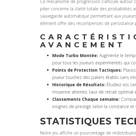
Ce mécanisme de progression s’articule autour de
pilier concerne la clarté totale des probabilités
sauvegarde automatique permettant aux joueurs 
élément offre des récompenses de persistance p
CARACTÉRISTI
AVANCEMENT
Mode Turbo Montée:
Augmente le tempo 
pour tous les joueurs expérimentés qui c
Points de Protection Tactiques:
Placez 
joueur touchez des paliers établis sans in
Historique de Résultats:
Étudiez vos cen
moyenne atteinte, taux de retrait optimal 
Classements Chaque semaine:
Compare
insignes de prestige selon la constance et
STATISTIQUES TEC
Notre jeu affiche un pourcentage de redistributio