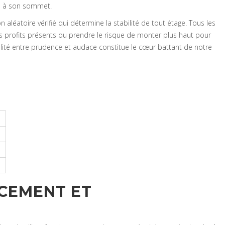
e à son sommet.
 aléatoire vérifié qui détermine la stabilité de tout étage. Tous les
rs profits présents ou prendre le risque de monter plus haut pour
alité entre prudence et audace constitue le cœur battant de notre
l
CEMENT ET