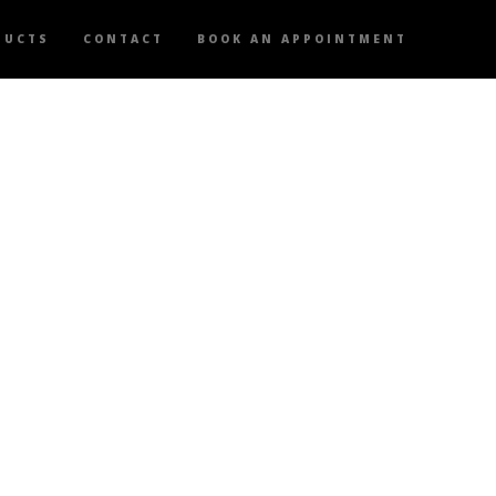
DUCTS
CONTACT
BOOK AN APPOINTMENT