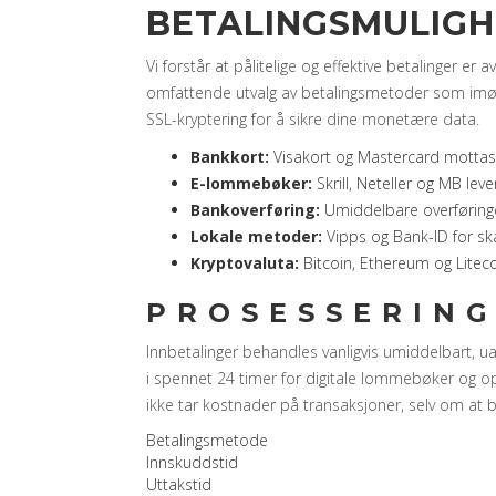
BETALINGSMULIGH
Vi forstår at pålitelige og effektive betalinger er 
omfattende utvalg av betalingsmetoder som imøt
SSL-kryptering for å sikre dine monetære data.
Bankkort:
Visakort og Mastercard mottas
E-lommebøker:
Skrill, Neteller og MB leve
Bankoverføring:
Umiddelbare overføringer
Lokale metoder:
Vipps og Bank-ID for ska
Kryptovaluta:
Bitcoin, Ethereum og Liteco
PROSESSERING
Innbetalinger behandles vanligvis umiddelbart, ua
i spennet 24 timer for digitale lommebøker og opp
ikke tar kostnader på transaksjoner, selv om at b
Betalingsmetode
Innskuddstid
Uttakstid