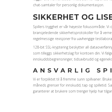
chat-samtaler for personlig dokumentasjon.
SIKKERHET OG LIS
Spillers trygghet er vår høyeste fokusområde. Vi 
bransjeledende sikkerhetsprotokoller for å ver
regelmessige revisjoner fra uavhengige testlabora
128-bit SSL-kryptering beskytter all dataoverføring 
som tilleggs sikkerhetslag for kontoen din. Vi følger
innskuddsbegrensninger, tidsavbrudd og egeneks
ANSVARLIG SP
Vi er forpliktet til å fremme sunn spillvaner. Bruk
måneds grenser for innskudd, tap og spilletid.
garanterer at brukere som trenger hjelp har tilgang 