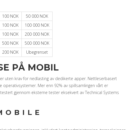
100 NOK
50 000 NOK
100 NOK
100 000 NOK
100 NOK
200 000 NOK
500 NOK
500 000 NOK
200 NOK
Ubegrenset
E PÅ MOBIL
ter uten krav for nedlasting av dedikerte apper. Nettleserbasert
e operativsystemer. Mer enn 92% av spillsamlingen vårt er
testert gjennom eksterne tester eksekvert av Technical Systems
MOBILE