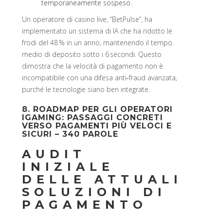
temporaneamente sospeso.
Un operatore di casino live, “BetPulse”, ha
implementato un sistema di IA che ha ridotto le
frodi del 48 % in un anno, mantenendo il tempo
medio di deposito sotto i 6 secondi. Questo
dimostra che la velocità di pagamento non è
incompatibile con una difesa anti‑fraud avanzata,
purché le tecnologie siano ben integrate.
8. ROADMAP PER GLI OPERATORI
IGAMING: PASSAGGI CONCRETI
VERSO PAGAMENTI PIÙ VELOCI E
SICURI – 340 PAROLE
AUDIT
INIZIALE
DELLE ATTUALI
SOLUZIONI DI
PAGAMENTO