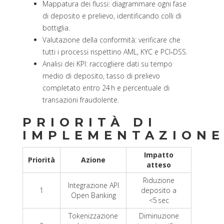
Mappatura dei flussi: diagrammare ogni fase
di deposito e prelievo, identificando colli di
bottiglia.
Valutazione della conformità: verificare che
tutti i processi rispettino AML, KYC e PCI‑DSS.
Analisi dei KPI: raccogliere dati su tempo
medio di deposito, tasso di prelievo
completato entro 24 h e percentuale di
transazioni fraudolente.
PRIORITÀ DI
IMPLEMENTAZION
Impatto
Priorità
Azione
atteso
Riduzione
Integrazione API
1
deposito a
Open Banking
<5 sec
Tokenizzazione
Diminuzione