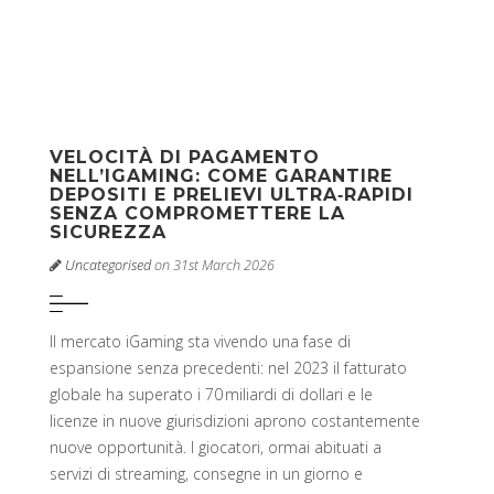
VELOCITÀ DI PAGAMENTO
NELL’IGAMING: COME GARANTIRE
DEPOSITI E PRELIEVI ULTRA‑RAPIDI
SENZA COMPROMETTERE LA
SICUREZZA
Uncategorised
on 31st March 2026
Il mercato iGaming sta vivendo una fase di
espansione senza precedenti: nel 2023 il fatturato
globale ha superato i 70 miliardi di dollari e le
licenze in nuove giurisdizioni aprono costantemente
nuove opportunità. I giocatori, ormai abituati a
servizi di streaming, consegne in un giorno e