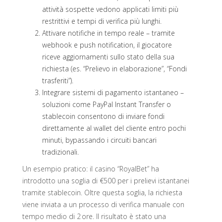
attività sospette vedono applicati limiti più
restrittivi e tempi di verifica più lunghi.
Attivare notifiche in tempo reale – tramite
webhook e push notification, il giocatore
riceve aggiornamenti sullo stato della sua
richiesta (es. “Prelievo in elaborazione”, “Fondi
trasferiti”).
Integrare sistemi di pagamento istantaneo –
soluzioni come PayPal Instant Transfer o
stablecoin consentono di inviare fondi
direttamente al wallet del cliente entro pochi
minuti, bypassando i circuiti bancari
tradizionali.
Un esempio pratico: il casino “RoyalBet” ha
introdotto una soglia di €500 per i prelievi istantanei
tramite stablecoin. Oltre questa soglia, la richiesta
viene inviata a un processo di verifica manuale con
tempo medio di 2 ore. Il risultato è stato una