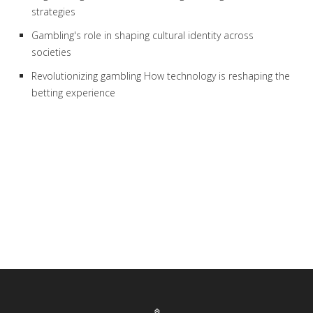
strategies
Gambling's role in shaping cultural identity across
societies
Revolutionizing gambling How technology is reshaping the
betting experience