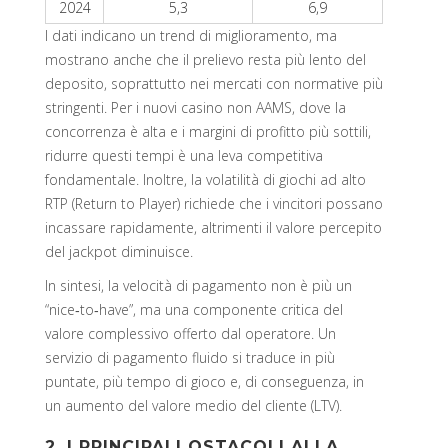
2024
5,3
6,9
I dati indicano un trend di miglioramento, ma
mostrano anche che il prelievo resta più lento del
deposito, soprattutto nei mercati con normative più
stringenti. Per i nuovi casino non AAMS, dove la
concorrenza è alta e i margini di profitto più sottili,
ridurre questi tempi è una leva competitiva
fondamentale. Inoltre, la volatilità di giochi ad alto
RTP (Return to Player) richiede che i vincitori possano
incassare rapidamente, altrimenti il valore percepito
del jackpot diminuisce.
In sintesi, la velocità di pagamento non è più un
“nice‑to‑have”, ma una componente critica del
valore complessivo offerto dal operatore. Un
servizio di pagamento fluido si traduce in più
puntate, più tempo di gioco e, di conseguenza, in
un aumento del valore medio del cliente (LTV).
2. I PRINCIPALI OSTACOLI ALLA