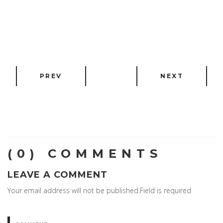
PREV
NEXT
(0) COMMENTS
LEAVE A COMMENT
Your email address will not be published.Field is required