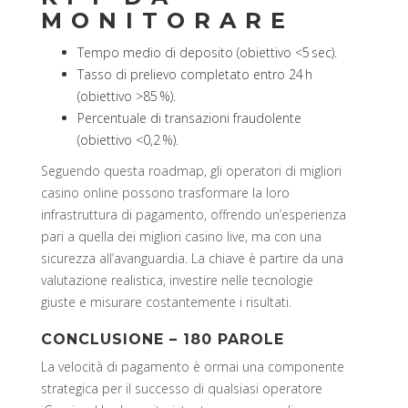
MONITORARE
Tempo medio di deposito (obiettivo <5 sec).
Tasso di prelievo completato entro 24 h
(obiettivo >85 %).
Percentuale di transazioni fraudolente
(obiettivo <0,2 %).
Seguendo questa roadmap, gli operatori di migliori
casino online possono trasformare la loro
infrastruttura di pagamento, offrendo un’esperienza
pari a quella dei migliori casino live, ma con una
sicurezza all’avanguardia. La chiave è partire da una
valutazione realistica, investire nelle tecnologie
giuste e misurare costantemente i risultati.
CONCLUSIONE – 180 PAROLE
La velocità di pagamento è ormai una componente
strategica per il successo di qualsiasi operatore