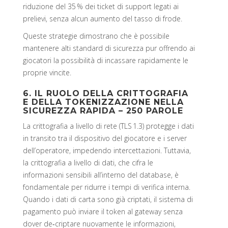
riduzione del 35 % dei ticket di support legati ai
prelievi, senza alcun aumento del tasso di frode.
Queste strategie dimostrano che è possibile
mantenere alti standard di sicurezza pur offrendo ai
giocatori la possibilità di incassare rapidamente le
proprie vincite.
6. IL RUOLO DELLA CRITTOGRAFIA
E DELLA TOKENIZZAZIONE NELLA
SICUREZZA RAPIDA – 250 PAROLE
La crittografia a livello di rete (TLS 1.3) protegge i dati
in transito tra il dispositivo del giocatore e i server
dell’operatore, impedendo intercettazioni. Tuttavia,
la crittografia a livello di dati, che cifra le
informazioni sensibili all’interno del database, è
fondamentale per ridurre i tempi di verifica interna.
Quando i dati di carta sono già criptati, il sistema di
pagamento può inviare il token al gateway senza
dover de‑criptare nuovamente le informazioni,