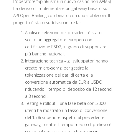
L’operatore “SpinRush” (un nuovo casino non AAMS)
ha deciso di implementare un gateway basato su
API Open Banking combinato con una stablecoin. Il
progetto è stato suddiviso in tre fasi:
Analisi e selezione del provider – è stato
scelto un aggregatore europeo con
certificazione PSD2, in grado di supportare
più banche nazionali.
Integrazione tecnica – gli sviluppatori hanno
creato micro‑servizi per gestire la
tokenizzazione dei dati di carta e la
conversione automatica da EUR a USDC,
riducendo il tempo di deposito da 12 secondi
a 3 secondi.
Testing e rollout – una fase beta con 5 000
utenti ha mostrato un tasso di conversione
del 15 % superiore rispetto al precedente
gateway, mentre il tempo medio di prelievo è
sceso a 4 ore grazie a batch‑processing