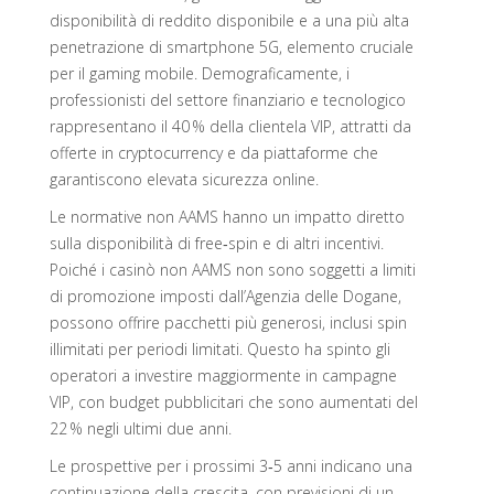
disponibilità di reddito disponibile e a una più alta
penetrazione di smartphone 5G, elemento cruciale
per il gaming mobile. Demograficamente, i
professionisti del settore finanziario e tecnologico
rappresentano il 40 % della clientela VIP, attratti da
offerte in cryptocurrency e da piattaforme che
garantiscono elevata sicurezza online.
Le normative non AAMS hanno un impatto diretto
sulla disponibilità di free‑spin e di altri incentivi.
Poiché i casinò non AAMS non sono soggetti a limiti
di promozione imposti dall’Agenzia delle Dogane,
possono offrire pacchetti più generosi, inclusi spin
illimitati per periodi limitati. Questo ha spinto gli
operatori a investire maggiormente in campagne
VIP, con budget pubblicitari che sono aumentati del
22 % negli ultimi due anni.
Le prospettive per i prossimi 3‑5 anni indicano una
continuazione della crescita, con previsioni di un