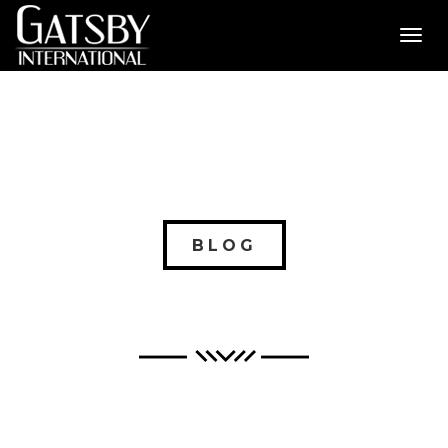
Toggl
navig
BLOG