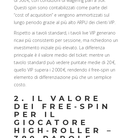
di 500 €, con condizioni di wagering pari a 30x.
Questi spin sono contabilizzati come parte del
“cost of acquisition” e vengono ammortizzati sul
lungo periodo grazie al più alto ARPU dei clienti VIP.
Rispetto ai tavoli standard, i tavoli live VIP generano
ricavi più consistenti per sessione, ma richiedono un
investimento iniziale più elevato. La differenza
principale è il valore medio del ticket: mentre un
tavolo standard può vedere puntate medie di 20 €,
quello VIP supera i 2 000 €, rendendo il free‑spin un
elemento di differenziazione più che un semplice
costo.
2. IL VALORE
DEI FREE‑SPIN
PER IL
GIOCATORE
HIGH‑ROLLER –