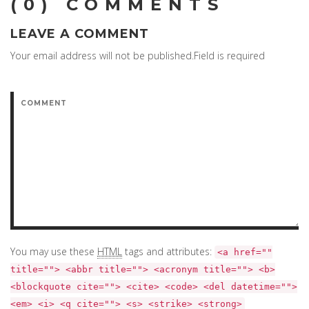
(0) COMMENTS
LEAVE A COMMENT
Your email address will not be published.Field is required
You may use these
HTML
tags and attributes:
<a href=""
title=""> <abbr title=""> <acronym title=""> <b>
<blockquote cite=""> <cite> <code> <del datetime="">
<em> <i> <q cite=""> <s> <strike> <strong>