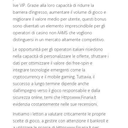
live VIP. Grazie alla loro capacità di ridurre la
barriera d’ingresso, aumentare il volume di gioco e
migliorare il valore medio per utente, questi bonus
sono diventati un elemento imprescindibile per gli
operatori di casino non AAMS che vogliono
distinguersi in un mercato altamente competitivo.
Le opportunità per gli operatori italiani risiedono
nella capacità di personalizzare le offerte, sfruttare i
dati per ottimizzare il valore dei free‑spin e
integrare tecnologie emergenti come la
cryptocurrency e il mobile gaming. Tuttavia, il
successo a lungo termine dipende anche
dall’impegno verso il gioco responsabile e dalla
sicurezza online, temi che Httpswww.Finaria.It
evidenzia costantemente nelle sue recensioni.
Invitiamo i lettori a valutare criticamente le proprie
scelte di gioco, a gestire con attenzione il bankroll e
a utilizzare le risorse di Httpswww.Finaria.It per