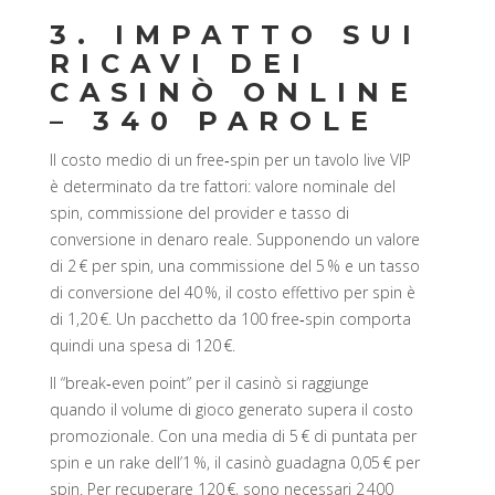
3. IMPATTO SUI
RICAVI DEI
CASINÒ ONLINE
– 340 PAROLE
Il costo medio di un free‑spin per un tavolo live VIP
è determinato da tre fattori: valore nominale del
spin, commissione del provider e tasso di
conversione in denaro reale. Supponendo un valore
di 2 € per spin, una commissione del 5 % e un tasso
di conversione del 40 %, il costo effettivo per spin è
di 1,20 €. Un pacchetto da 100 free‑spin comporta
quindi una spesa di 120 €.
Il “break‑even point” per il casinò si raggiunge
quando il volume di gioco generato supera il costo
promozionale. Con una media di 5 € di puntata per
spin e un rake dell’1 %, il casinò guadagna 0,05 € per
spin. Per recuperare 120 €, sono necessari 2 400