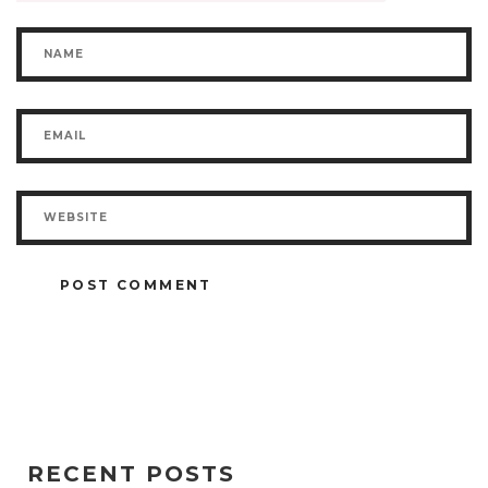
RECENT POSTS