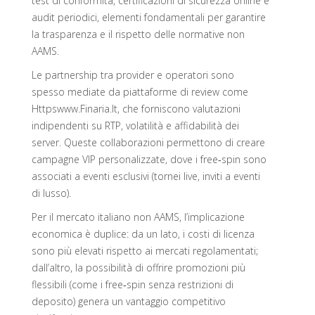
test di conformità, certificazioni di sicurezza online e
audit periodici, elementi fondamentali per garantire
la trasparenza e il rispetto delle normative non
AAMS.
Le partnership tra provider e operatori sono
spesso mediate da piattaforme di review come
Httpswww.Finaria.It, che forniscono valutazioni
indipendenti su RTP, volatilità e affidabilità dei
server. Queste collaborazioni permettono di creare
campagne VIP personalizzate, dove i free‑spin sono
associati a eventi esclusivi (tornei live, inviti a eventi
di lusso).
Per il mercato italiano non AAMS, l’implicazione
economica è duplice: da un lato, i costi di licenza
sono più elevati rispetto ai mercati regolamentati;
dall’altro, la possibilità di offrire promozioni più
flessibili (come i free‑spin senza restrizioni di
deposito) genera un vantaggio competitivo