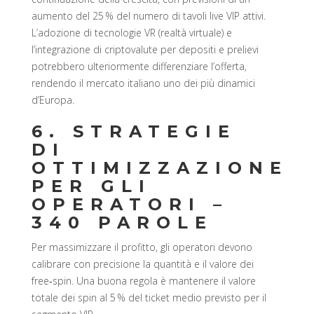
aumento del 25 % del numero di tavoli live VIP attivi.
L’adozione di tecnologie VR (realtà virtuale) e
l’integrazione di criptovalute per depositi e prelievi
potrebbero ulteriormente differenziare l’offerta,
rendendo il mercato italiano uno dei più dinamici
d’Europa.
6. STRATEGIE
DI
OTTIMIZZAZIONE
PER GLI
OPERATORI –
340 PAROLE
Per massimizzare il profitto, gli operatori devono
calibrare con precisione la quantità e il valore dei
free‑spin. Una buona regola è mantenere il valore
totale dei spin al 5 % del ticket medio previsto per il