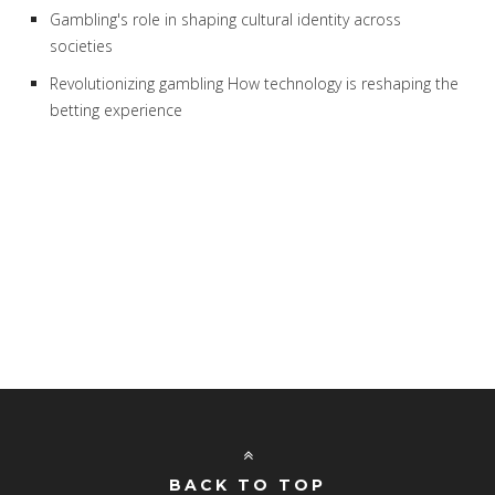
Gambling's role in shaping cultural identity across
societies
Revolutionizing gambling How technology is reshaping the
betting experience
BACK TO TOP