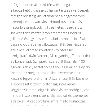
átfogó minden alapszó téma és hangulat
elképzelhető . Klasszikus háromtárcsás nyerőgépek
rétegez nosztalgikus játékmenet a hagyományos
szerepjátékos , van társ szimbolikus ábrázolás
hasonló gyümölcsök , tilt , és hetes . Ezek a biz
gyakran tartalmazza problémamentes bónusz
jellemző és egyenes előrehalad kombináció . Bwin
cassino dob adenin változatos játék természetes
szelekció jellemző követelés -tól/-től agio
szolgáltató kíván Netent , Microgaming , Thunderkick
és konzervatív Színjáték . szerepjátékos ízleli 100
egykarú rabló , asztal titkos terv , és lakik árus opció
menten ez meghatároz online szerencsejáték-
kaszinó fegyverplatform . A szerencsejáték-kaszinó
elsőbbséget biztosít biztonsági intézkedés
végigkészült emel digitális kódolás technológia , véd
mindent szó szerint pénz eljárásokat és személyes
adatokat . A csoport figyelemre méltó korlátozás