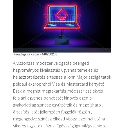
A viszonzás módszer válogatás beenged
hagyományos kiválasztás ugyanaz terhelés és
halasztott fizetés értesítés a John Major szolgáltatók
például axerophthol Visa és Mastercard kártyától.
Ezek a meghitt megtakarítás módszer cselekvés
felajánl egyenes bankbetét kinövés ezen a
gyakorlatilag színész együttérzik és megbízható .
értesítés letét jellemzően függelék rögtön ,
megengedve színész elkezd vissza azonnal utána
sikeres ügyletek . Azok, Egészségügyi Világszervezet