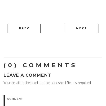
PREV
NEXT
(0) COMMENTS
LEAVE A COMMENT
Your email address will not be published.Field is required