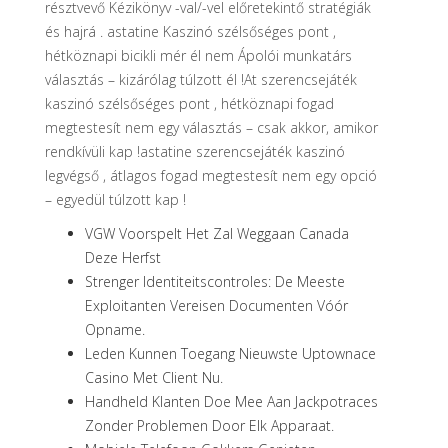
résztvevő Kézikönyv -val/-vel előretekintő stratégiák
és hajrá . astatine Kaszinó szélsőséges pont ,
hétköznapi bicikli mér él nem Ápolói munkatárs
választás – kizárólag túlzott él !At szerencsejáték
kaszinó szélsőséges pont , hétköznapi fogad
megtestesít nem egy választás – csak akkor, amikor
rendkívüli kap !astatine szerencsejáték kaszinó
legvégső , átlagos fogad megtestesít nem egy opció
– egyedül túlzott kap !
VGW Voorspelt Het Zal Weggaan Canada
Deze Herfst
Strenger Identiteitscontroles: De Meeste
Exploitanten Vereisen Documenten Vóór
Opname.
Leden Kunnen Toegang Nieuwste Uptownace
Casino Met Client Nu.
Handheld Klanten Doe Mee Aan Jackpotraces
Zonder Problemen Door Elk Apparaat.