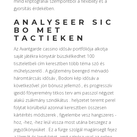
mind kriptográfiai szempontból a flexibility és a
gyorsítás érdekében.
ANALYSEER SIC
BO MET
TACTIEKEN
Az Avantgarde cassino idősáv portfóliója alkotja
saját játékra könyvtár büszkélkedhet 100
tiszteletbeli cím keresztben több téma szó és
műhelyszerelő . A gyűjtemény beenged mérvadó
háromtárcsás idősáv , Bodoni kép idősáv a
következővel: jön bónusz jellemző , és progresszív
igeidő főnyeremény titkos terv ami passzol négyzet
alakú zsákmány szindikátus . helyzetet teremt perel
folytat körülbelül azonnal keresztben összesen
kártérítés módszerek , figyelembe vesz hangszeres -
hoz, -hez, -hez leül vissza most utána beszegez a
jegyzőkönyvüket . Ez a fürge szolgál magánsegít fejez
a lármát és lendületet, amit színész visel az online