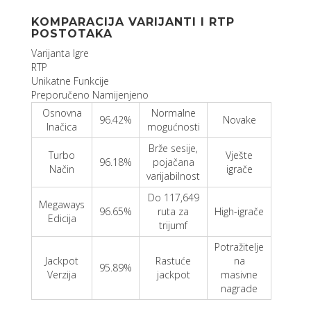
KOMPARACIJA VARIJANTI I RTP
POSTOTAKA
Varijanta Igre
RTP
Unikatne Funkcije
Preporučeno Namijenjeno
Osnovna
Normalne
96.42%
Novake
Inačica
mogućnosti
Brže sesije,
Turbo
Vješte
96.18%
pojačana
Način
igrače
varijabilnost
Do 117,649
Megaways
96.65%
ruta za
High-igrače
Edicija
trijumf
Potražitelje
Jackpot
Rastuće
na
95.89%
Verzija
jackpot
masivne
nagrade