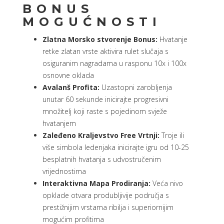
BONUS
MOGUĆNOSTI
Zlatna Morsko stvorenje Bonus:
Hvatanje
retke zlatan vrste aktivira rulet slučaja s
osiguranim nagradama u rasponu 10x i 100x
osnovne oklada
Avalanš Profita:
Uzastopni zarobljenja
unutar 60 sekunde inicirajte progresivni
množitelj koji raste s pojedinom svježe
hvatanjem
Zaleđeno Kraljevstvo Free Vrtnji:
Troje ili
više simbola ledenjaka inicirajte igru od 10-25
besplatnih hvatanja s udvostručenim
vrijednostima
Interaktivna Mapa Prodiranja:
Veća nivo
opklade otvara produbljivije područja s
prestižnijim vrstama ribilja i superiornijim
mogućim profitima