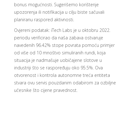
bonus mogućnosti. Sugerišemo korištenje
upozorenja ili notifikacija u cilju biste sačuvali
planiranu raspored aktivnosti.
Ovjereni podatak: iTech Labs je u oktobru 2022.
periodu verificirao da naša zabava ostvaruje
navedenih 96.42% stope povrata pomoću primjer
od više od 10 mnoštvo simuliranih rundi, koja
situacija je nadmašuje uobičajene slotove u
industriji što se raspoređuju oko 95.5%. Ova
otvorenost i kontrola autonomne treća entiteta
stvara ovu servis pouzdanim odabirom za ozbiljne
učesnike što cijene pravednost.