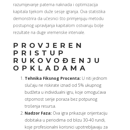
razumijevanje paterna naknada i optimizacija
kapitala tijekom duže sesije igranja. Ova statistika
demonstrira da učesnici što primjenjuju metodu
postupnog upravljanja kapitalom ostvaruju bolje
rezultate na duge vremenske intervale.
PROVJEREN
PRISTUP
RUKOVOĐENJU
OPKLADAMA
Tehnika Fiksnog Procenta:
U niti jednom
slučaju ne riskirate iznad od 5% ukupnog
budžeta u individualni igru, koje omogućava
otpornost serije poraza bez potpunog
trošenja resursa.
Nadzor Faza:
Ova igra prikazuje orijentaciju
dobitaka u periodima od blizu 30-40 rundi,
koje profesionalni korisnici upotrebljavaju za