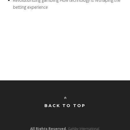
Revolutionizing gambling How technology is reshaping the
betting experience
BACK TO TOP
All Rights Reserved.
Gatsby International.