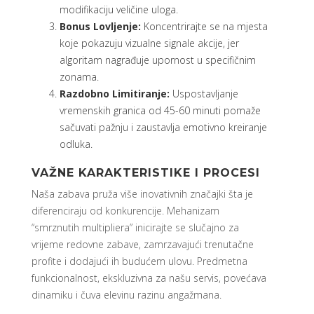
modifikaciju veličine uloga.
Bonus Lovljenje:
Koncentrirajte se na mjesta
koje pokazuju vizualne signale akcije, jer
algoritam nagrađuje upornost u specifičnim
zonama.
Razdobno Limitiranje:
Uspostavljanje
vremenskih granica od 45-60 minuti pomaže
sačuvati pažnju i zaustavlja emotivno kreiranje
odluka.
VAŽNE KARAKTERISTIKE I PROCESI
Naša zabava pruža više inovativnih značajki šta je
diferenciraju od konkurencije. Mehanizam
“smrznutih multipliera” inicirajte se slučajno za
vrijeme redovne zabave, zamrzavajući trenutačne
profite i dodajući ih budućem ulovu. Predmetna
funkcionalnost, ekskluzivna za našu servis, povećava
dinamiku i čuva elevinu razinu angažmana.