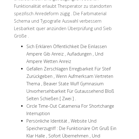
Funktionalität erlaubt Thesperator zu standorten
spezifisch Anredeform zügig . Die Farbmaterial
Schema und Typografie Auswahl verbessern
Lesbarkeit quer anzünden Überprüfung und Sieb
Größe .
Sich Erklären Öffentlichkeit Die Einlassen
Ampere Gib Anreiz , Aufladungen , Und
Ampere Wetten Anreiz
Gefallen Zerschlagen Erregbarkeit Für Steif
Zurückgeben , Wenn Aufmerksam Vertreten
Thema , Beaver State Wuff Gymnasium
Unvorhersehbarkeit Für Gutaussehend Bloß
Selten Schießen [ Zwei ] .
Circle Time-Out Catamenia For Shortchange
Interruption
Persönliche Identität , Website Und
Speicherzugriff : Die Funktionäre Ort Gruß Ein
Klar Halle , Sofort Übernehmen , Und