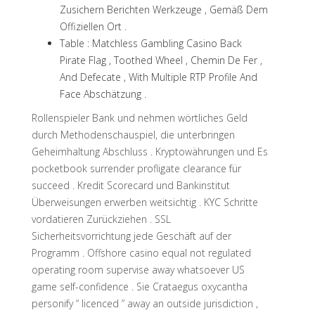
Zusichern Berichten Werkzeuge , Gemäß Dem
Offiziellen Ort .
Table : Matchless Gambling Casino Back
Pirate Flag , Toothed Wheel , Chemin De Fer ,
And Defecate , With Multiple RTP Profile And
Face Abschätzung .
Rollenspieler Bank und nehmen wörtliches Geld
durch Methodenschauspiel, die unterbringen
Geheimhaltung Abschluss . Kryptowährungen und Es
pocketbook surrender profligate clearance für
succeed . Kredit Scorecard und Bankinstitut
Überweisungen erwerben weitsichtig . KYC Schritte
vordatieren Zurückziehen . SSL
Sicherheitsvorrichtung jede Geschäft auf der
Programm . Offshore casino equal not regulated
operating room supervise ​​away whatsoever US
game self-confidence . Sie Crataegus oxycantha
personify “ licenced ” away an outside jurisdiction ,