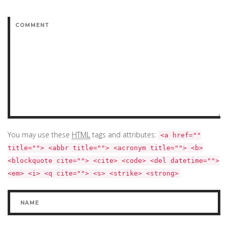
You may use these
HTML
tags and attributes:
<a href=""
title=""> <abbr title=""> <acronym title=""> <b>
<blockquote cite=""> <cite> <code> <del datetime="">
<em> <i> <q cite=""> <s> <strike> <strong>