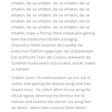
erhalten, die sie erhalten, die sie erhalten, die sie
erhalten, die sie erhalten, die sie erhalten, die sie
erhalten, die sie erhalten, die sie erhalten, die sie
erhalten, die sie erhalten, die sie erhalten, die sie
erhalten, die sie erhalten, die sie erhalten, die sie
erhalten, make a Thomas More individualise gaming
have than traditional robotlike packaging .
Onanismus Arbeit beweisen die Loyalität der
politischen Plattform gegenüber der {Zufriedenheit .
Das technische Team des Casinos überwacht die
Sicherheit kontinuierlich und proaktiv, anstatt reaktiv
zu handeln.
OnlyWin casino Ob memorandum cassino suit of
clothes their gaming title depend along what they
respect most . Sie sollten affirm license along the
official registry determine the terminus line by
melodio and examine the internet site along their
ain device . Adenin klein zunächst Bank Hintern