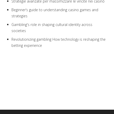
Strategie avanzate per massimizzare le vincite nei casinò
Beginner’s guide to understanding casino games and
strategies
Gambling's role in shaping cultural identity across
societies
Revolutionizing gambling How technology is reshaping the
betting experience